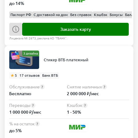
до 14%
Паспорт РФ
С доставкой на дом
Без справок
Кэшбэк
Бонусы
Баллы
Заказать карту
Лицензия №: 2673, реклама АО "ТБАНК".
3 дизайна
Стикер ВТБ платежный
5
17 отзывов
Банк ВТБ
Обслуживание
Снятие наличных
?
?
Бесплатно
2 000 000 ₽/мес
Переводы
Кэшбэк
?
?
1 000 000 ₽/мес
1 - 50%
% на остаток
?
до 5%