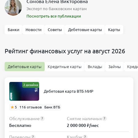
Сомова Елена Викторовна
Эксперт по банковским картам
Посмотреть все публикации
Банки
Новости
Советы
Дебетовые карты
Карты
Рейтинг финансовых услуг на август 2026
Дебетовые карты
Кредитные карты
Вклады
Займы
Кред
2 дизайна
Дебетовая карта ВТБ МИР
5
116 отзывов
Банк ВТБ
Обслуживание
Снятие наличных
?
?
Бесплатно
2 000 000 ₽/мес
Переводы
Кэшбэк
?
?