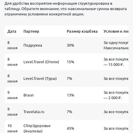
Для удобства восприятия информация структурирована в
таблицу. Обратите внимание, что максимальные суммы возврата
ограничены условиями конкретной акции.
Дата
Партнер
Размер кэшбэка
Условия и лим
8
За одну покупку 
Подружка
30%
июня
Максимальный в
8
За все покупки
Level.Travel (Отели)
15%
июня
— 15 000 ₽.
8
Level.Travel (Туры)
7%
За все покупки.
июня
9
За все покупки
Braun
13%
июня
— 2 000 ₽.
9
Travelata.ru
7%
За все покупки.
июня
10
СберЗдоровье
45%
За все покупки.
июня
(Анализы)