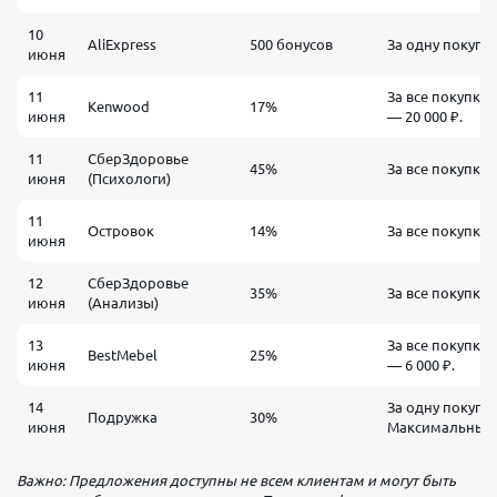
10
AliExpress
500 бонусов
За одну покупку 
июня
11
За все покупки
Kenwood
17%
июня
— 20 000 ₽.
11
СберЗдоровье
45%
За все покупки.
июня
(Психологи)
11
Островок
14%
За все покупки.
июня
12
СберЗдоровье
35%
За все покупки.
июня
(Анализы)
13
За все покупки
BestMebel
25%
июня
— 6 000 ₽.
14
За одну покупку 
Подружка
30%
июня
Максимальный в
Важно: Предложения доступны не всем клиентам и могут быть