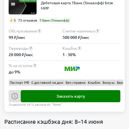
Дебетовая карта ТБанк (Тинькофф) Блэк
МИР
5
75 отзывов
Т-Банк (Тинькофф)
Обслуживание
Снятие наличных
?
?
99 ₽/мес
500 000 ₽/мес
Переводы
Кэшбэк
?
?
20 000 ₽/мес
1 - 30%
% на остаток
?
до 9%
Паспорт РФ
С доставкой на дом
Без справок
Кэшбэк
Бонусы
Баллы
Заказать карту
Лицензия №: 2673, реклама АО "ТБАНК".
Расписание кэшбэка дня: 8–14 июня