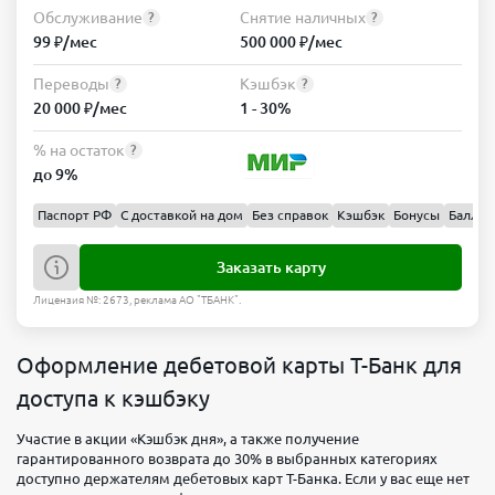
Обслуживание
Снятие наличных
?
?
99 ₽/мес
500 000 ₽/мес
Переводы
Кэшбэк
?
?
20 000 ₽/мес
1 - 30%
% на остаток
?
до 9%
Паспорт РФ
С доставкой на дом
Без справок
Кэшбэк
Бонусы
Баллы
Заказать карту
Лицензия №: 2673, реклама АО "ТБАНК".
Оформление дебетовой карты Т-Банк для
доступа к кэшбэку
Участие в акции «Кэшбэк дня», а также получение
гарантированного возврата до 30% в выбранных категориях
доступно держателям дебетовых карт Т-Банка. Если у вас еще нет