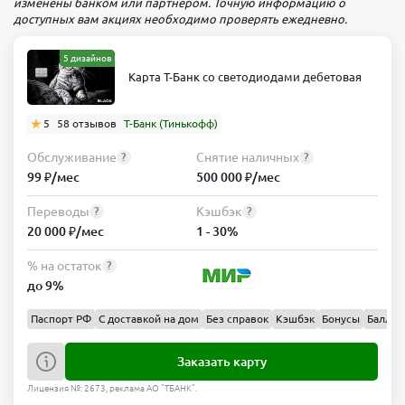
изменены банком или партнером. Точную информацию о
доступных вам акциях необходимо проверять ежедневно.
5 дизайнов
Карта Т-Банк со светодиодами дебетовая
5
58 отзывов
Т-Банк (Тинькофф)
Обслуживание
Снятие наличных
?
?
99 ₽/мес
500 000 ₽/мес
Переводы
Кэшбэк
?
?
20 000 ₽/мес
1 - 30%
% на остаток
?
до 9%
Паспорт РФ
С доставкой на дом
Без справок
Кэшбэк
Бонусы
Баллы
Заказать карту
Лицензия №: 2673, реклама АО "ТБАНК".