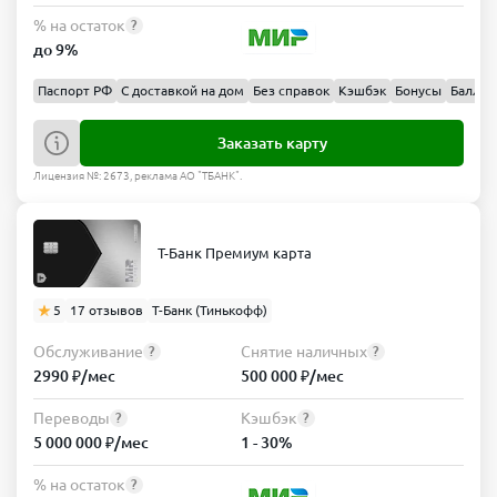
% на остаток
?
до 9%
Паспорт РФ
С доставкой на дом
Без справок
Кэшбэк
Бонусы
Баллы
Заказать карту
Лицензия №: 2673, реклама АО "ТБАНК".
Т-Банк Премиум карта
5
17 отзывов
Т-Банк (Тинькофф)
Обслуживание
Снятие наличных
?
?
2990 ₽/мес
500 000 ₽/мес
Переводы
Кэшбэк
?
?
5 000 000 ₽/мес
1 - 30%
% на остаток
?