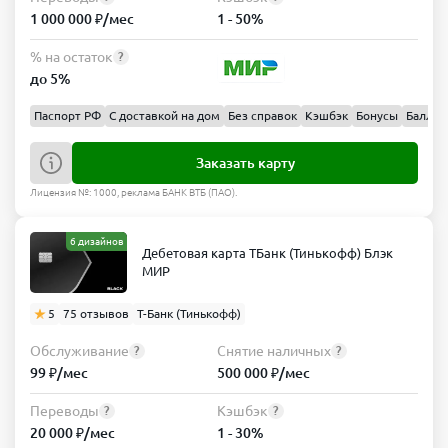
1 000 000 ₽/мес
1 - 50%
% на остаток
?
до 5%
Паспорт РФ
С доставкой на дом
Без справок
Кэшбэк
Бонусы
Баллы
Заказать карту
Лицензия №: 1000, реклама БАНК ВТБ (ПАО).
6 дизайнов
Дебетовая карта ТБанк (Тинькофф) Блэк
МИР
5
75 отзывов
Т-Банк (Тинькофф)
Обслуживание
Снятие наличных
?
?
99 ₽/мес
500 000 ₽/мес
Переводы
Кэшбэк
?
?
20 000 ₽/мес
1 - 30%