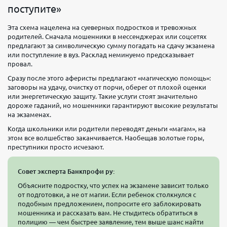
поступите»
Эта схема нацелена на суеверных подростков и тревожных
родителей. Сначала мошенники в мессенджерах или соцсетях
предлагают за символическую сумму погадать на сдачу экзамена
или поступление в вуз. Расклад неминуемо предсказывает
провал.
Сразу после этого аферисты предлагают «магическую помощь»:
заговоры на удачу, очистку от порчи, оберег от плохой оценки
или энергетическую защиту. Такие услуги стоят значительно
дороже гаданий, но мошенники гарантируют высокие результаты
на экзаменах.
Когда школьники или родители переводят деньги «магам», на
этом все волшебство заканчивается. Наобещав золотые горы,
преступники просто исчезают.
Совет эксперта Банкпрофи ру:
Объясните подростку, что успех на экзамене зависит только
от подготовки, а не от магии. Если ребенок столкнулся с
подобным предложением, попросите его заблокировать
мошенника и рассказать вам. Не стыдитесь обратиться в
полицию — чем быстрее заявление, тем выше шанс найти