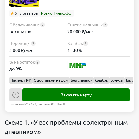
5
5 отзывов
Т-Банк (Тинькофф)
Обслуживание
Снятие наличных
?
?
Бесплатно
20 000 ₽/мес
Переводы
Кэшбэк
?
?
5 000 ₽/мес
1 - 30%
% на остаток
?
до 9%
Паспорт РФ
С доставкой на дом
Без справок
Кэшбэк
Бонусы
Баллы
Заказать карту
Лицензия №: 2673, реклама АО "ТБАНК".
Схема 1. «У вас проблемы с электронным
дневником»