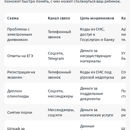
поможет быстро понять, с чем может столкнуться ваш ребенок.
Схема
Канал связи
Цель мошенников
Как 
Проблемы с
Коды из СМС,
Адм
Телефонный
электронным
доступ к
нико
звонок
дневником
Госуслугам и банку
теле
Деньги за
Соцсети,
Утеч
Ответы на ЕГЭ
несуществующие
Telegram
быва
материалы
Регистрация на
Телефонный
Коды из СМС под
Спец
экзамен
звонок
угрозой недопуска
реги
Деньги за
Диплом
Соцсети,
Подд
поддельные
олимпиады
мессенджеры
стат
документы
Мессенджеры,
Деньги за
Маги
Снятие порчи
соцсети
магические услуги
резу
Данные
Штраф за
Штра