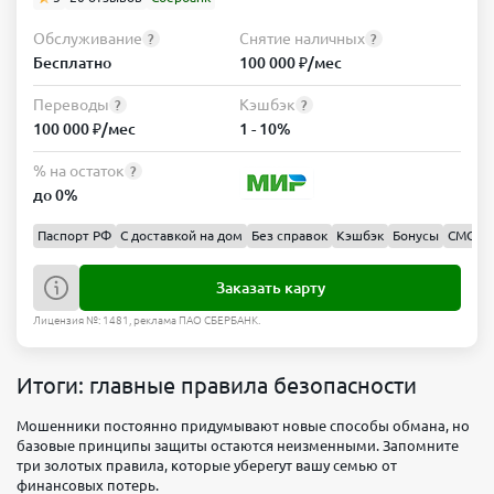
Обслуживание
Снятие наличных
?
?
Бесплатно
100 000 ₽/мес
Переводы
Кэшбэк
?
?
100 000 ₽/мес
1 - 10%
% на остаток
?
до 0%
Паспорт РФ
С доставкой на дом
Без справок
Кэшбэк
Бонусы
СМС 0 
Заказать карту
Лицензия №: 1481, реклама ПАО СБЕРБАНК.
Итоги: главные правила безопасности
Мошенники постоянно придумывают новые способы обмана, но
базовые принципы защиты остаются неизменными. Запомните
три золотых правила, которые уберегут вашу семью от
финансовых потерь.