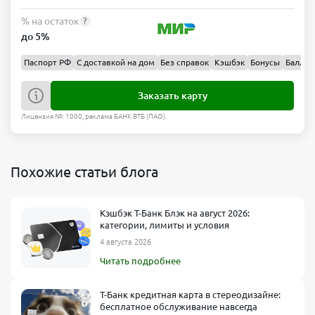
% на остаток
?
до 5%
Паспорт РФ
С доставкой на дом
Без справок
Кэшбэк
Бонусы
Баллы
Заказать карту
Лицензия №: 1000, реклама БАНК ВТБ (ПАО).
Похожие статьи блога
Кэшбэк Т-Банк Блэк на август 2026:
категории, лимиты и условия
4 августа 2026
Читать подробнее
Т-Банк кредитная карта в стереодизайне:
бесплатное обслуживание навсегда