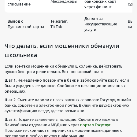
Мессенджеры
банковских карт
списывание
суд
через фишинг
Деньги за
Вывод с
Telegram,
Выво
несуществующие
Пушкинской карты
TikTok
карт
услуги
Что делать, если мошенники обманули
школьника
Если все-таки мошенники обманули школьника, действовать
нужно быстро и решительно. Вот пошаговый план:
Шаг 1.
Немедленно позвоните в банк и заблокируйте карту, если
были украдены ее данные. Сообщите о несанкционированных
операциях.
Шаг 2.
Смените пароли от всех важных сервисов: Госуслуг, онлайн-
банка, соцсетей и электронной почты. Включите двухфакторную
аутентификацию везде, где это возможно.
Шаг 3.
Подайте заявление в полицию. Сделать это можно в
ближайшем отделении МВД или через
портал Госуслуг
.
Приложите скриншоты переписки с мошенниками, данные о
переводах и любую другую информацию.