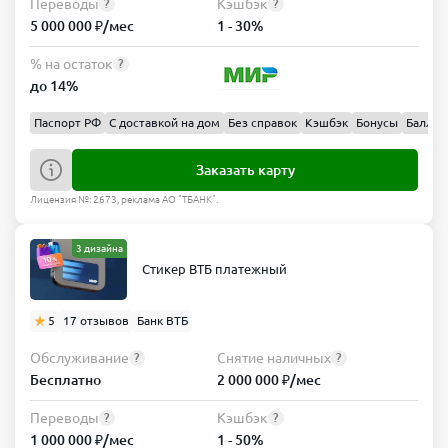
Переводы
Кэшбэк
?
?
5 000 000 ₽/мес
1 - 30%
% на остаток
?
до 14%
Паспорт РФ
С доставкой на дом
Без справок
Кэшбэк
Бонусы
Баллы
Заказать карту
Лицензия №: 2673, реклама АО "ТБАНК".
3 дизайна
Стикер ВТБ платежный
5
17 отзывов
Банк ВТБ
Обслуживание
Снятие наличных
?
?
Бесплатно
2 000 000 ₽/мес
Переводы
Кэшбэк
?
?
1 000 000 ₽/мес
1 - 50%