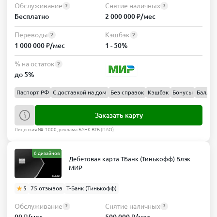
Обслуживание
Снятие наличных
?
?
Бесплатно
2 000 000 ₽/мес
Переводы
Кэшбэк
?
?
1 000 000 ₽/мес
1 - 50%
% на остаток
?
до 5%
Паспорт РФ
С доставкой на дом
Без справок
Кэшбэк
Бонусы
Баллы
Заказать карту
Лицензия №: 1000, реклама БАНК ВТБ (ПАО).
6 дизайнов
Дебетовая карта ТБанк (Тинькофф) Блэк
МИР
5
75 отзывов
Т-Банк (Тинькофф)
Обслуживание
Снятие наличных
?
?
99 ₽/мес
500 000 ₽/мес