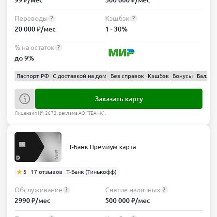
Переводы
Кэшбэк
?
?
20 000 ₽/мес
1 - 30%
% на остаток
?
до 9%
Паспорт РФ
С доставкой на дом
Без справок
Кэшбэк
Бонусы
Баллы
Заказать карту
Лицензия №: 2673, реклама АО "ТБАНК".
Т-Банк Премиум карта
5
17 отзывов
Т-Банк (Тинькофф)
Обслуживание
Снятие наличных
?
?
2990 ₽/мес
500 000 ₽/мес