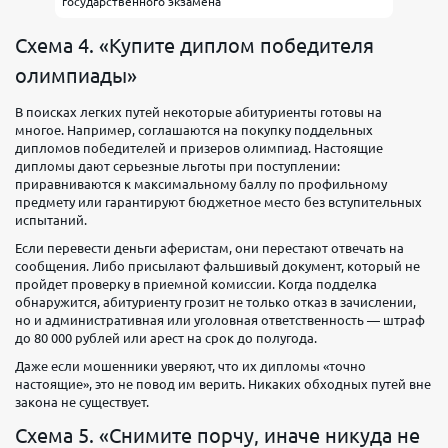
государственного экзамена
Схема 4. «Купите диплом победителя
олимпиады»
В поисках легких путей некоторые абитуриенты готовы на
многое. Например, соглашаются на покупку поддельных
дипломов победителей и призеров олимпиад. Настоящие
дипломы дают серьезные льготы при поступлении:
приравниваются к максимальному баллу по профильному
предмету или гарантируют бюджетное место без вступительных
испытаний.
Если перевести деньги аферистам, они перестают отвечать на
сообщения. Либо присылают фальшивый документ, который не
пройдет проверку в приемной комиссии. Когда подделка
обнаружится, абитуриенту грозит не только отказ в зачислении,
но и административная или уголовная ответственность — штраф
до 80 000 рублей или арест на срок до полугода.
Даже если мошенники уверяют, что их дипломы «точно
настоящие», это не повод им верить. Никаких обходных путей вне
закона не существует.
Схема 5. «Снимите порчу, иначе никуда не