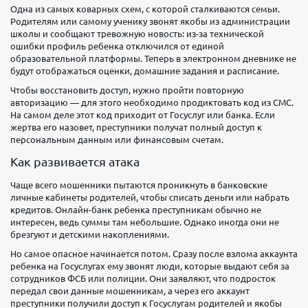
Одна из самых коварных схем, с которой сталкиваются семьи.
Родителям или самому ученику звонят якобы из администрации
школы и сообщают тревожную новость: из-за технической
ошибки профиль ребенка отключился от единой
образовательной платформы. Теперь в электронном дневнике не
будут отображаться оценки, домашние задания и расписание.
Чтобы восстановить доступ, нужно пройти повторную
авторизацию — для этого необходимо продиктовать код из СМС.
На самом деле этот код приходит от Госуслуг или банка. Если
жертва его назовет, преступники получат полный доступ к
персональным данным или финансовым счетам.
Как развивается атака
Чаще всего мошенники пытаются проникнуть в банковские
личные кабинеты родителей, чтобы списать деньги или набрать
кредитов. Онлайн-банк ребенка преступникам обычно не
интересен, ведь суммы там небольшие. Однако иногда они не
брезгуют и детскими накоплениями.
Но самое опасное начинается потом. Сразу после взлома аккаунта
ребенка на Госуслугах ему звонят люди, которые выдают себя за
сотрудников ФСБ или полиции. Они заявляют, что подросток
передал свои данные мошенникам, а через его аккаунт
преступники получили доступ к Госуслугам родителей и якобы