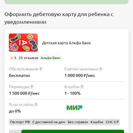
Оформить дебетовую карту для ребенка с
уведомлениями
Детская карта Альфа Банк
5
25 отзывов
Альфа-Банк
Обслуживание
Снятие наличных
?
?
Бесплатно
1 000 000 ₽/мес
Переводы
Кэшбэк
?
?
1 500 000 ₽/мес
1 - 100%
% на остаток
?
до 0%
Паспорт РФ
С доставкой на дом
Без справок
Кэшбэк
СМС 0 ₽