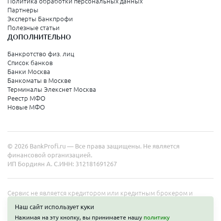
Политика обработки персональных данных
Партнеры
Эксперты Банкпрофи
Полезные статьи
ДОПОЛНИТЕЛЬНО
Банкротство физ. лиц
Список банков
Банки Москва
Банкоматы в Москве
Терминалы Элекснет Москва
Реестр МФО
Новые МФО
© 2026 BankProfi.ru — Все права защищены. Не является
финансовой организацией.
ИП Бордиян А. С.
ИНН: 312181691267
Сервис не является кредитором или кредитным брокером и
работает в интересах представленных организаций. Информация
Наш сайт использует куки
на сайте не является публичной офертой. Полные условия услуг
Нажимая на эту кнопку, вы принимаете нашу
политику
уточняйте на сайте организаций.