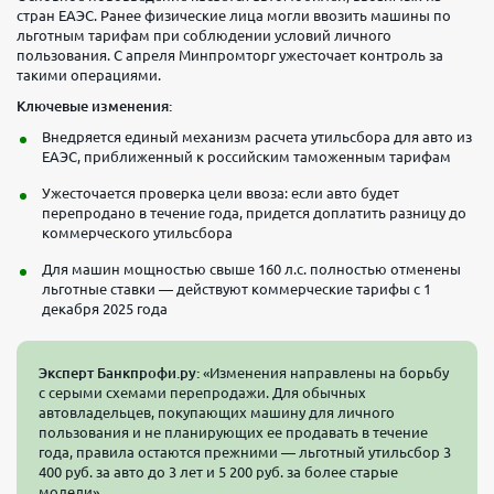
стран ЕАЭС. Ранее физические лица могли ввозить машины по
льготным тарифам при соблюдении условий личного
пользования. С апреля Минпромторг ужесточает контроль за
такими операциями.
Ключевые изменения:
Внедряется единый механизм расчета утильсбора для авто из
ЕАЭС, приближенный к российским таможенным тарифам
Ужесточается проверка цели ввоза: если авто будет
перепродано в течение года, придется доплатить разницу до
коммерческого утильсбора
Для машин мощностью свыше 160 л.с. полностью отменены
льготные ставки — действуют коммерческие тарифы с 1
декабря 2025 года
Эксперт Банкпрофи.ру:
«Изменения направлены на борьбу
с серыми схемами перепродажи. Для обычных
автовладельцев, покупающих машину для личного
пользования и не планирующих ее продавать в течение
года, правила остаются прежними — льготный утильсбор 3
400 руб. за авто до 3 лет и 5 200 руб. за более старые
модели».