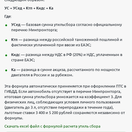
УС = УСед + Ктп + Кндс + Ка
Где:
УСед
— базовая сумма утильсбора согласно официальному
перечню Минпромторга;
Ктп
— разница между российской таможенной пошлиной и
фактически уплаченной при ввозе из ЕАЭС;
Кндс
— разница между НДС в РФ (20%) и НДС, уплаченным в
стране ЕАЭС;
Ка
— разница в сумме акциза, рассчитанного по мощности
двигателя в России и за рубежом.
Эта формула автоматически применяется при оформлении ПТС в
ГИБДД. Если автомобиль отсутствует в перечне Минпромторга,
итоговая сумма утильсбора умножается на коэффициент 3. Для
физических лиц, соблюдающих условия личного пользования
(двигатель до 3 л, отсутствие перепродажи в течение года),
льготные ставки 3 400 и 5 200 рублей сохраняются независимо от
формулы.
Скачать excel файл с формулой расчета утиль сбора