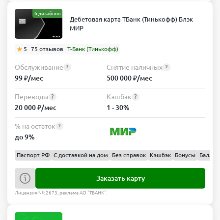
6 дизайнов
Дебетовая карта ТБанк (Тинькофф) Блэк
МИР
5
75 отзывов
Т-Банк (Тинькофф)
Обслуживание
Снятие наличных
?
?
99 ₽/мес
500 000 ₽/мес
Переводы
Кэшбэк
?
?
20 000 ₽/мес
1 - 30%
% на остаток
?
до 9%
Паспорт РФ
С доставкой на дом
Без справок
Кэшбэк
Бонусы
Баллы
Заказать карту
Лицензия №: 2673, реклама АО "ТБАНК".