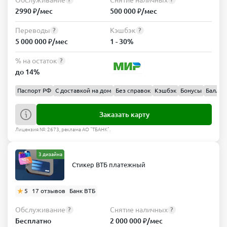
2990 ₽/мес
500 000 ₽/мес
Переводы
Кэшбэк
?
?
5 000 000 ₽/мес
1 - 30%
% на остаток
?
до 14%
Паспорт РФ
С доставкой на дом
Без справок
Кэшбэк
Бонусы
Баллы
Заказать карту
Лицензия №: 2673, реклама АО "ТБАНК".
3 дизайна
Стикер ВТБ платежный
5
17 отзывов
Банк ВТБ
Обслуживание
Снятие наличных
?
?
Бесплатно
2 000 000 ₽/мес