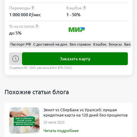
Переводы
Кэшбэк
?
?
1 000 000 ₽/мес
1 - 50%
% на остаток
?
до 5%
Паспорт РФ
С доставкой на дом
Без справок
Кэшбэк
Бонусы
Баллы
Заказать карту
Лицензия №: 1000, реклама БАНК ВТБ (ПАО).
Похожие статьи блога
Зенит vs СберБанк vs Уралсиб: лучшая
кредитная карта на 120 дней без процентов
29 июля 2025
Читать подробнее