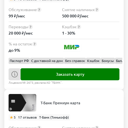
Обслуживание
Снятие наличных
?
?
99 ₽/мес
500 000 ₽/мес
Переводы
Кэшбэк
?
?
20 000 ₽/мес
1 - 30%
% на остаток
?
до 9%
Паспорт РФ
С доставкой на дом
Без справок
Кэшбэк
Бонусы
Баллы
Заказать карту
Лицензия №: 2673, реклама АО "ТБАНК".
Т-Банк Премиум карта
5
17 отзывов
Т-Банк (Тинькофф)
Обслуживание
Снятие наличных
?
?