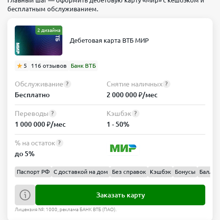
Главный шаг — оформить дебетовую карту «Мир» с кешбэком и
бесплатным обслуживанием.
2 дизайна
Дебетовая карта ВТБ МИР
5
116 отзывов
Банк ВТБ
Обслуживание
Снятие наличных
?
?
Бесплатно
2 000 000 ₽/мес
Переводы
Кэшбэк
?
?
1 000 000 ₽/мес
1 - 50%
% на остаток
?
до 5%
Паспорт РФ
С доставкой на дом
Без справок
Кэшбэк
Бонусы
Баллы
Заказать карту
Лицензия №: 1000, реклама БАНК ВТБ (ПАО).