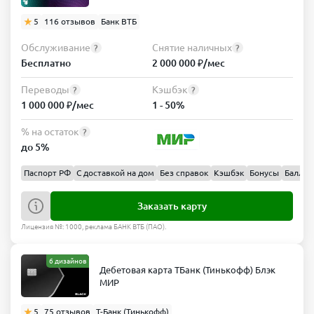
5
116 отзывов
Банк ВТБ
Обслуживание
Снятие наличных
?
?
Бесплатно
2 000 000 ₽/мес
Переводы
Кэшбэк
?
?
1 000 000 ₽/мес
1 - 50%
% на остаток
?
до 5%
Паспорт РФ
С доставкой на дом
Без справок
Кэшбэк
Бонусы
Баллы
Заказать карту
Лицензия №: 1000, реклама БАНК ВТБ (ПАО).
6 дизайнов
Дебетовая карта ТБанк (Тинькофф) Блэк
МИР
5
75 отзывов
Т-Банк (Тинькофф)