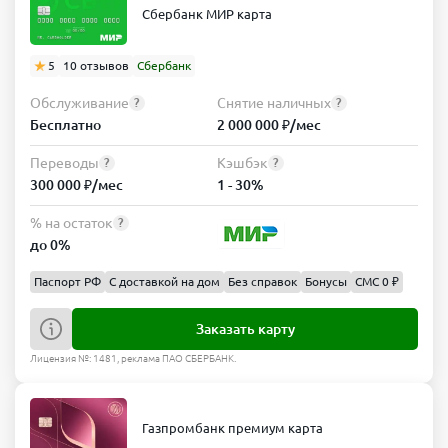
Сбербанк МИР карта
5
10 отзывов
Сбербанк
Обслуживание
Снятие наличных
?
?
Бесплатно
2 000 000 ₽/мес
Переводы
Кэшбэк
?
?
300 000 ₽/мес
1 - 30%
% на остаток
?
до 0%
Паспорт РФ
С доставкой на дом
Без справок
Бонусы
СМС 0 ₽
Заказать карту
Лицензия №: 1481, реклама ПАО СБЕРБАНК.
Газпромбанк премиум карта