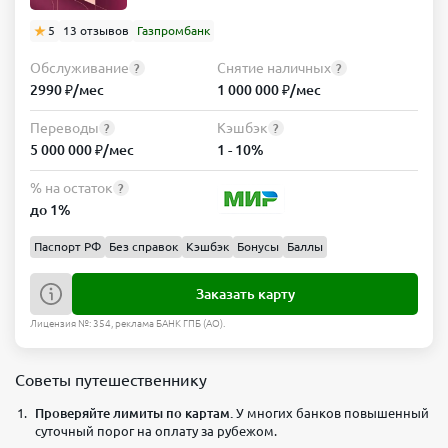
5
13 отзывов
Газпромбанк
Обслуживание
Снятие наличных
?
?
2990 ₽/мес
1 000 000 ₽/мес
Переводы
Кэшбэк
?
?
5 000 000 ₽/мес
1 - 10%
% на остаток
?
до 1%
Паспорт РФ
Без справок
Кэшбэк
Бонусы
Баллы
Заказать карту
Лицензия №: 354, реклама БАНК ГПБ (АО).
Советы путешественнику
Проверяйте лимиты по картам.
У многих банков повышенный
суточный порог на оплату за рубежом.