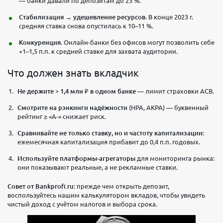
— банки давали по депозитам до 23 %.
Стабилизация → удешевление ресурсов
. В конце 2023 г.
средняя ставка снова опустилась к 10–11 %.
Конкуренция
. Онлайн-банки без офисов могут позволить себе
+1–1,5 п.п. к средней ставке для захвата аудитории.
Что должен знать вкладчик
Не держите > 1,4 млн ₽ в одном банке
— лимит страховки АСВ.
Смотрите на рэнкинги надёжности
(НРА, АКРА) — буквенный
рейтинг ≥ «A-» снижает риск.
Сравнивайте не только ставку, но и частоту капитализации
:
ежемесячная капитализация прибавит до 0,4 п.п. годовых.
Используйте платформы-агрегаторы
для мониторинга рынка:
они показывают реальные, а не рекламные ставки.
Совет от Bankprofi.ru
: прежде чем открыть депозит,
воспользуйтесь нашим калькулятором вкладов, чтобы увидеть
чистый доход с учётом налогов и выбора срока.