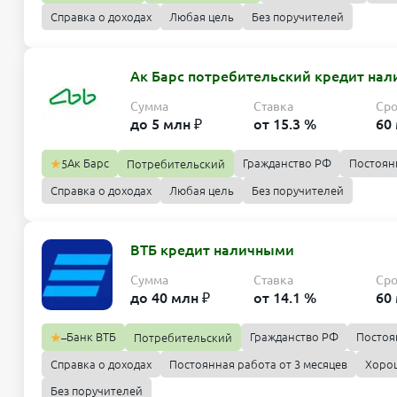
Справка о доходах
Любая цель
Без поручителей
Ак Барс потребительский кредит на
Сумма
Ставка
Ср
до 5 млн ₽
от 15.3 %
60
Ак Барс
Гражданство РФ
Постоян
5
Потребительский
Справка о доходах
Любая цель
Без поручителей
ВТБ кредит наличными
Сумма
Ставка
Ср
до 40 млн ₽
от 14.1 %
60
Банк ВТБ
Гражданство РФ
Постоя
–
Потребительский
Справка о доходах
Постоянная работа от 3 месяцев
Хорош
Без поручителей