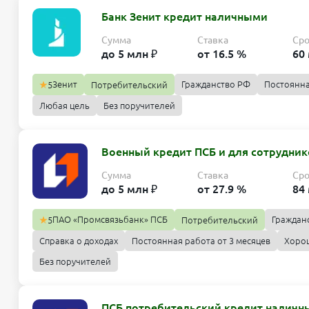
Банк Зенит кредит наличными
Сумма
Ставка
Ср
до 5 млн ₽
от 16.5 %
60
Зенит
Гражданство РФ
Постоянна
5
Потребительский
Любая цель
Без поручителей
Военный кредит ПСБ и для сотрудни
Сумма
Ставка
Ср
до 5 млн ₽
от 27.9 %
84
ПАО «Промсвязьбанк» ПСБ
Граждан
5
Потребительский
Справка о доходах
Постоянная работа от 3 месяцев
Хорош
Без поручителей
ПСБ потребительский кредит налич