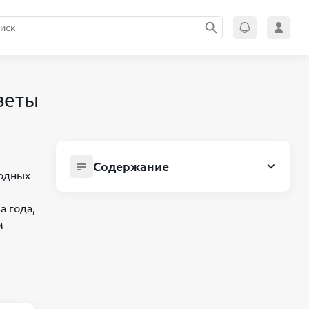
веты
Содержание
годных
Кредит на 2 года наличными:
предложения банков, условия и
а года,
советы
м
Как оформить кредит на 2 года
(пошагово)
Нужна ли страховка при
кредитовании?