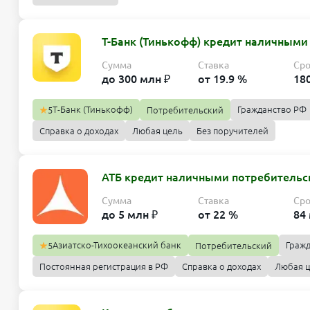
Т-Банк (Тинькофф) кредит наличными
Сумма
Ставка
Ср
до 300 млн ₽
от 19.9 %
18
Т-Банк (Тинькофф)
Гражданство РФ
5
Потребительский
Справка о доходах
Любая цель
Без поручителей
АТБ кредит наличными потребительс
Сумма
Ставка
Ср
до 5 млн ₽
от 22 %
84
Азиатско-Тихоокеанский банк
Граж
5
Потребительский
Постоянная регистрация в РФ
Справка о доходах
Любая 