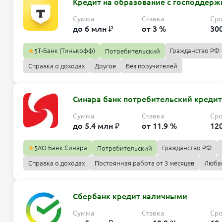
Кредит на образование с господдержк
Сумма
Ставка
Ср
до 6 млн ₽
от 3 %
30
Т-Банк (Тинькофф)
Гражданство РФ
5
Потребительский
Справка о доходах
Другое
Без поручителей
Синара банк потребительский креди
Сумма
Ставка
Ср
до 5.4 млн ₽
от 11.9 %
12
АО Банк Синара
Гражданство РФ
5
Потребительский
Справка о доходах
Постоянная работа от 3 месяцев
Люба
Сбербанк кредит наличными
Сумма
Ставка
Ср