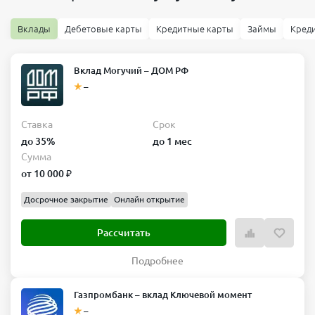
Вклады
Дебетовые карты
Кредитные карты
Займы
Кред
Вклад Могучий – ДОМ РФ
–
Ставка
Срок
до 35%
до 1 мес
Сумма
от 10 000 ₽
Досрочное закрытие
Онлайн открытие
Рассчитать
Подробнее
Газпромбанк – вклад Ключевой момент
–