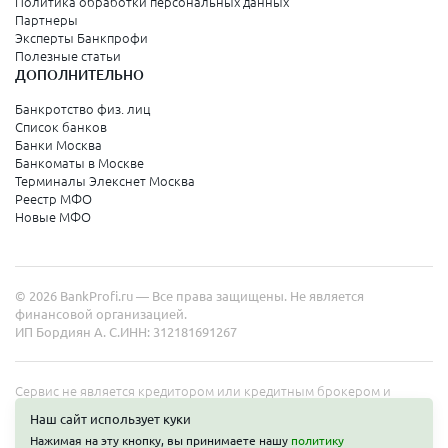
Политика обработки персональных данных
Партнеры
Эксперты Банкпрофи
Полезные статьи
ДОПОЛНИТЕЛЬНО
Банкротство физ. лиц
Список банков
Банки Москва
Банкоматы в Москве
Терминалы Элекснет Москва
Реестр МФО
Новые МФО
© 2026 BankProfi.ru — Все права защищены. Не является
финансовой организацией.
ИП Бордиян А. С.
ИНН: 312181691267
Сервис не является кредитором или кредитным брокером и
работает в интересах представленных организаций. Информация
Наш сайт использует куки
на сайте не является публичной офертой. Полные условия услуг
Нажимая на эту кнопку, вы принимаете нашу
политику
уточняйте на сайте организаций.