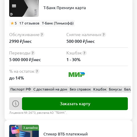
Т-Банк Премиум карта
5
17 отзывов
Т-Банк (Тинькофф)
Обслуживание
Снятие наличных
?
?
2990 ₽/мес
500 000 ₽/мес
Переводы
Кэшбэк
?
?
5 000 000 ₽/мес
1 - 30%
% на остаток
?
до 14%
Паспорт РФ
С доставкой на дом
Без справок
Кэшбэк
Бонусы
Баллы
Заказать карту
Лицензия №: 2673, реклама АО "ТБАНК".
3 дизайна
Стикер ВТБ платежный