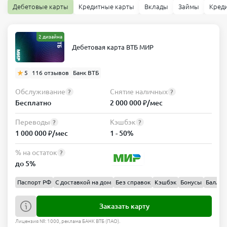
Дебетовые карты
Кредитные карты
Вклады
Займы
Кред
2 дизайна
Дебетовая карта ВТБ МИР
5
116 отзывов
Банк ВТБ
Обслуживание
Снятие наличных
?
?
Бесплатно
2 000 000 ₽/мес
Переводы
Кэшбэк
?
?
1 000 000 ₽/мес
1 - 50%
% на остаток
?
до 5%
Паспорт РФ
С доставкой на дом
Без справок
Кэшбэк
Бонусы
Баллы
Заказать карту
Лицензия №: 1000, реклама БАНК ВТБ (ПАО).