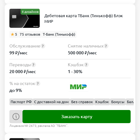
6 дизайнов
Дебетовая карта ТБанк (Тинькофф) Блэк
МИР
5
75 отзывов
Т-Банк (Тинькофф)
Обслуживание
Снятие наличных
?
?
99 ₽/мес
500 000 ₽/мес
Переводы
Кэшбэк
?
?
20 000 ₽/мес
1 - 30%
% на остаток
?
до 9%
Паспорт РФ
С доставкой на дом
Без справок
Кэшбэк
Бонусы
Баллы
Заказать карту
Лицензия №: 2673, реклама АО "ТБАНК".