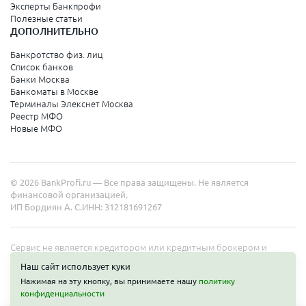
Эксперты Банкпрофи
Полезные статьи
ДОПОЛНИТЕЛЬНО
Банкротство физ. лиц
Список банков
Банки Москва
Банкоматы в Москве
Терминалы Элекснет Москва
Реестр МФО
Новые МФО
© 2026 BankProfi.ru — Все права защищены. Не является
финансовой организацией.
ИП Бордиян А. С.
ИНН: 312181691267
Сервис не является кредитором или кредитным брокером и
работает в интересах представленных организаций. Информация
Наш сайт использует куки
на сайте не является публичной офертой. Полные условия услуг
Нажимая на эту кнопку, вы принимаете нашу
политику
уточняйте на сайте организаций.
конфиденциальности