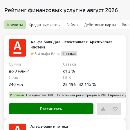
Рейтинг финансовых услуг на август 2026
Кредиты
Кредитные карты
Займы
Дебетовые карты
Вкл
Альфа-Банк Дальневосточная и Арктическая
ипотека
5
Альфа-Банк
1 отзыв
Сумма
Ставка
до 9 млн ₽
от 2 %
Срок
ПСК
240 мес
23.196 - 32.115 %
Ипотека
Гражданство РФ
Постоянная регистрация в РФ
Справка о до
Рассчитать
Альфа-Банк ипотека