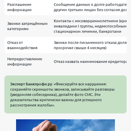
Разглашение
Сообщение данных о долге работодател
информации
другим третьим лицам без согласия дол
Контакты с несовершеннолетними (кром
Звонки запрещённым
инвалидами I группы, недееспособными,
категориям
стационарном лечении, банкротами
Отказ от
Звонки после письменного отказа должн
взаимодействия
просрочке свыше 4 месяцев)
Непредоставление
Отказ назвать наименование кредитора, 
информации
Эксперт Банкпрофи.ру:
«Фиксируйте все нарушения:
сохраняйте скриншоты звонков, записывайте разговоры
(уведомляя собеседника), делайте фото СМС. Эти
доказательства критически важны для успешного
рассмотрения жалобы».