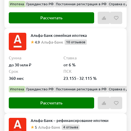
Ипотека
Гражданство РФ
Постоянная регистрация в РФ
Справка о до
Рассчитать
Альфа-Банк семейная ипотека
4.9
Альфа-Банк
10 отзывов
Сумма
Ставка
до 30 млн ₽
от 6 %
Срок
ПСК
360 мес
23.155 - 32.115 %
Ипотека
Гражданство РФ
Постоянная регистрация в РФ
Справка о до
Рассчитать
Альфа-Банк – рефинансирование ипотеки
5
Альфа-Банк
4 отзыва