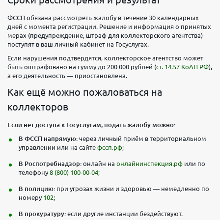
ФССП обязана рассмотреть жалобу в течение 30 календарных
дней с момента регистрации. Решение и информация о принятых
мерах (предупреждение, штраф для коллекторского агентства)
поступят в ваш личный кабинет на Госуслугах.
Если нарушения подтвердятся, коллекторское агентство может
быть оштрафовано на сумму до 200 000 рублей (
ст. 14.57 КоАП РФ
),
а его деятельность — приостановлена.
Как ещё можно пожаловаться на
коллекторов
Если нет доступа к Госуслугам, подать жалобу можно:
В ФССП напрямую:
через личный приём в территориальном
управлении или на сайте
фссп.рф
;
В Роспотребнадзор:
онлайн на
онлайнинспекция.рф
или по
телефону
8 (800) 100-00-04
;
В полицию:
при угрозах жизни и здоровью — немедленно по
номеру
102
;
В прокуратуру:
если другие инстанции бездействуют.