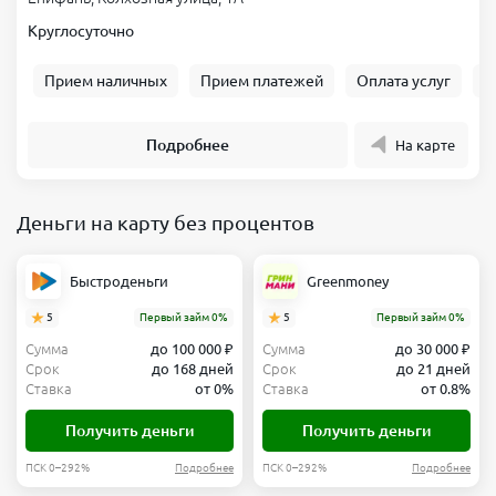
Круглосуточно
Прием наличных
Прием платежей
Оплата услуг
Б
Подробнее
На карте
Деньги на карту без процентов
Быстроденьги
Greenmoney
5
Первый займ 0%
5
Первый займ 0%
Сумма
до 100 000 ₽
Сумма
до 30 000 ₽
Срок
до 168 дней
Срок
до 21 дней
Ставка
от 0%
Ставка
от 0.8%
Получить деньги
Получить деньги
ПСК 0–292%
Подробнее
ПСК 0–292%
Подробнее