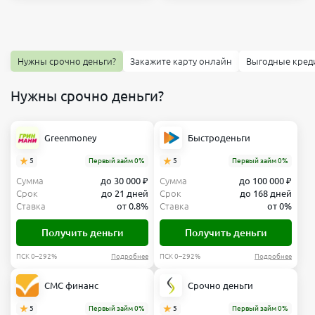
Нужны срочно деньги?
Закажите карту онлайн
Выгодные кред
Нужны срочно деньги?
Greenmoney
Быстроденьги
5
Первый займ 0%
5
Первый займ 0%
Сумма
до 30 000 ₽
Сумма
до 100 000 ₽
Срок
до 21 дней
Срок
до 168 дней
Ставка
от 0.8%
Ставка
от 0%
Получить деньги
Получить деньги
ПСК 0–292%
Подробнее
ПСК 0–292%
Подробнее
СМС финанс
Срочно деньги
5
Первый займ 0%
5
Первый займ 0%