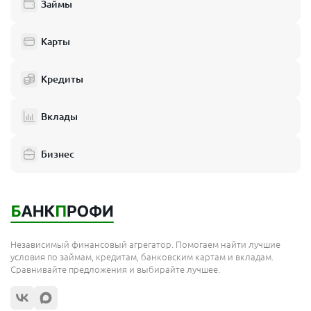
Займы
Балашиха
Одинцово
Карты
Химки
Кредиты
Электросталь
Реутов
Вклады
Домодедово
Бизнес
Подольск
Мытищи
Королёв
Москва
Независимый финансовый агрегатор. Помогаем найти лучшие
Сергиев Посад
условия по займам, кредитам, банковским картам и вкладам.
Сравнивайте предложения и выбирайте лучшее.
Жуковский
Орехово-Зуево