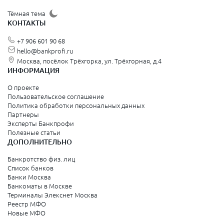
Щёлково
Тёмная тема
КОНТАКТЫ
Красногорск
+7 906 601 90 68
Видное
hello@bankprofi.ru
Москва, посёлок Трёхгорка, ул. Трёхгорная, д.4
Зеленоград
ИНФОРМАЦИЯ
Серпухов
О проекте
Пользовательское соглашение
Политика обработки персональных данных
Санкт-Петербург и Ленинградская область
Партнеры
Эксперты Банкпрофи
Колпино
Полезные статьи
ДОПОЛНИТЕЛЬНО
Санкт-Петербург
Банкротство физ. лиц
Список банков
Краснодарский край
Банки Москва
Банкоматы в Москве
Армавир
Терминалы Элекснет Москва
Реестр МФО
Сочи
Новые МФО