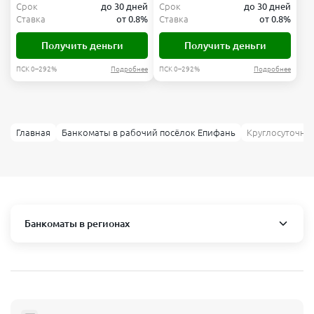
Срок
до 30 дней
Срок
до 30 дней
Ставка
от 0.8%
Ставка
от 0.8%
Получить деньги
Получить деньги
ПСК 0–292%
Подробнее
ПСК 0–292%
Подробнее
Главная
Банкоматы в рабочий посёлок Епифань
Круглосуточны
Банкоматы в регионах
Москва и область
Пушкино
Люберцы