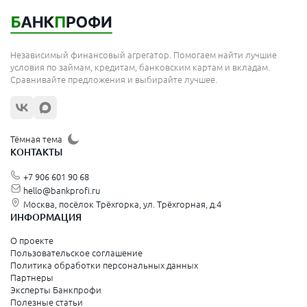
Королёв
Москва
Независимый финансовый агрегатор. Помогаем найти лучшие
Сергиев Посад
условия по займам, кредитам, банковским картам и вкладам.
Сравнивайте предложения и выбирайте лучшее.
Жуковский
Орехово-Зуево
Щёлково
Тёмная тема
КОНТАКТЫ
Красногорск
+7 906 601 90 68
Видное
hello@bankprofi.ru
Москва, посёлок Трёхгорка, ул. Трёхгорная, д.4
Зеленоград
ИНФОРМАЦИЯ
Серпухов
О проекте
Пользовательское соглашение
Политика обработки персональных данных
Санкт-Петербург и Ленинградская область
Партнеры
Эксперты Банкпрофи
Колпино
Полезные статьи