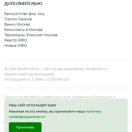
ДОПОЛНИТЕЛЬНО
Санкт-Петербург
Банкротство физ. лиц
Список банков
Краснодарский край
Банки Москва
Банкоматы в Москве
Армавир
Терминалы Элекснет Москва
Реестр МФО
Сочи
Новые МФО
Краснодар
Новороссийск
© 2026 BankProfi.ru — Все права защищены. Не является
Анапа
финансовой организацией.
ИП Бордиян А. С.
ИНН: 312181691267
Геленджик
Туапсе
Сервис не является кредитором или кредитным брокером и
работает в интересах представленных организаций. Информация
Ейск
Наш сайт использует куки
на сайте не является публичной офертой. Полные условия услуг
Нажимая на эту кнопку, вы принимаете нашу
политику
уточняйте на сайте организаций.
конфиденциальности
Свердловская область
Принимаю
Екатеринбург