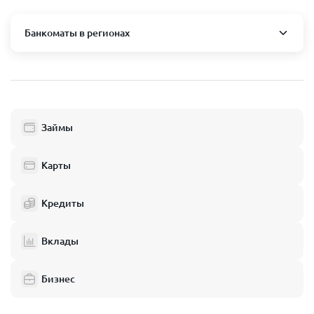
Банкоматы в регионах
Москва и область
Пушкино
Люберцы
Займы
Балашиха
Одинцово
Карты
Химки
Кредиты
Электросталь
Реутов
Вклады
Домодедово
Бизнес
Подольск
Мытищи