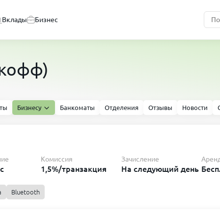
Вклады
Бизнес
ькофф)
ты
Бизнесу
Банкоматы
Отделения
Отзывы
Новости
ние
Комиссия
Зачисление
Арен
с
1,5%/транзакция
На следующий день
Бесп
а
Bluetooth