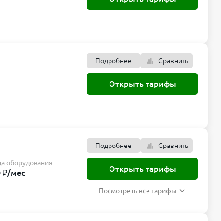
т удаленно
тернет-трафик
Подробнее
Сравнить
Открыть тарифы
оборота. Если
990 ₽ в месяц,
Подробнее
Сравнить
да оборудования
Открыть тарифы
ем больше
0 ₽/мес
 за месяц
Посмотреть все тарифы
р, кафе и
Подробнее
Сравнить