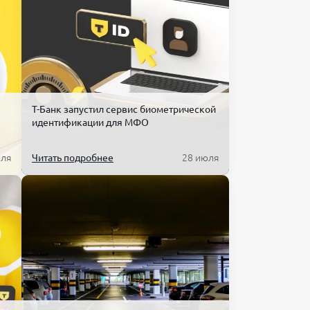
бонплаты;
Подробнее
Сравнить
ния
Открыть тарифы
Подробнее
Сравнить
се
 на счет
ния
Т-Банк запустил сервис биометрической
Открыть тарифы
вис высокого
идентификации для МФО
юля
Читать подробнее
28 июля
чайте выручку быстро на счет.