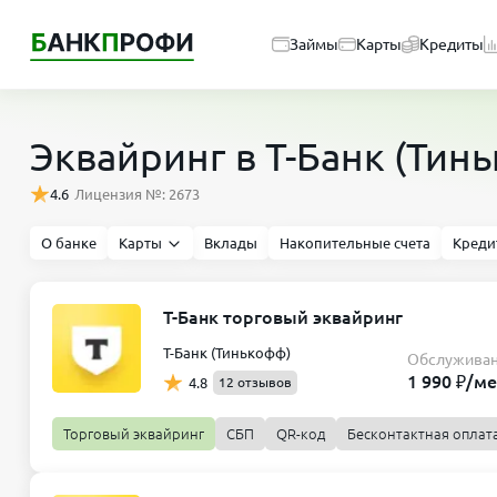
Займы
Карты
Кредиты
Эквайринг в Т-Банк (Тин
4.6
Лицензия №: 2673
О банке
Карты
Вклады
Накопительные счета
Креди
Т-Банк торговый эквайринг
Т-Банк (Тинькофф)
Обслужива
1 990 ₽/ме
4.8
12 отзывов
Торговый эквайринг
СБП
QR-код
Бесконтактная оплат
Простой