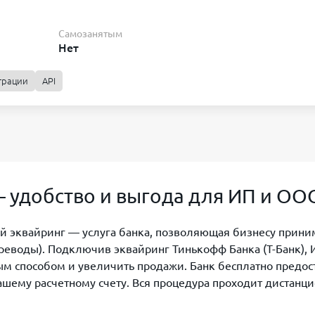
Зачисление
Аренда оборудова
На следующий день
Бесплатно
Самозанятым
Нет
грации
API
Зачисление
Аренда оборудова
На следующий день
Бесплатно
Зачисление
Аренда оборудова
На следующий день
Бесплатно
– удобство и выгода для ИП и ОО
й эквайринг — услуга банка, позволяющая бизнесу прини
реводы). Подключив эквайринг Тинькофф Банка (Т-Банк),
м способом и увеличить продажи. Банк бесплатно предос
шему расчетному счету. Вся процедура проходит дистанци