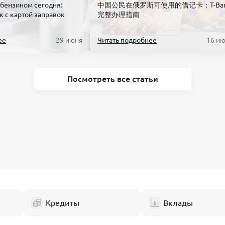
 бензином сегодня:
中国公民在俄罗斯可使用的借记卡：T-Ban
к с картой заправок
完整办理指南
ее
29 июня
Читать подробнее
16 и
Посмотреть все статьи
Кредиты
Вклады