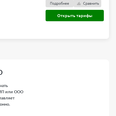
Подробнее
Сравнить
ния
Открыть тарифы
Открыть тарифы
Подробнее
Сравнить
ния
Открыть тарифы
Подробнее
Сравнить
ния
Открыть тарифы
О
мать
 ИП или ООО
тавляет
онно.