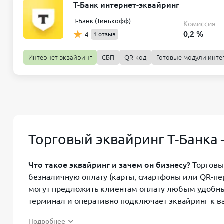
Т-Банк интернет-эквайринг
Обслуживание
Комиссия
1 990 ₽/мес
1,5%/транзакция
Т-Банк (Тинькофф)
Комиссия
0,2 %
4
1 отзыв
Продвинутый
Интернет-эквайринг
СБП
QR-код
Готовые модули инте
Обслуживание
Комиссия
2 690 ₽/мес
2,29%/транзакция
Профессиональный
Обслуживание
Комиссия
3 990 ₽/мес
1,79%/транзакция
Торговый эквайринг Т-Банка 
Что такое эквайринг и зачем он бизнесу?
Торговы
безналичную оплату (карты, смартфоны или QR-пе
могут предложить клиентам оплату любым удобны
терминал и оперативно подключает эквайринг к ва
Подробнее