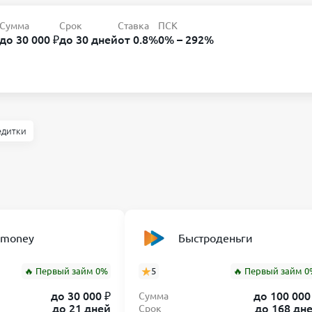
Сумма
Срок
Ставка
ПСК
до 30 000 ₽
до 30 дней
от 0.8%
0% – 292%
едитки
nmoney
Быстроденьги
🔥 Первый займ 0%
5
🔥 Первый займ 0
до 30 000 ₽
до 100 000
Сумма
до 21 дней
до 168 дн
Срок