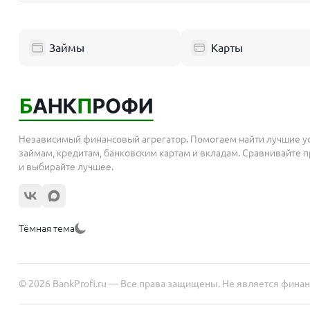
Пушкино
Нефтекамс
Люберцы
Уфа
Займы
Карты
Балашиха
Октябрьски
Одинцово
Стерлитама
Химки
Салават
Электросталь
Красноярс
Реутов
Независимый финансовый агрегатор. Помогаем найти лучшие у
займам, кредитам, банковским картам и вкладам. Сравнивайте
Домодедово
Норильск
и выбирайте лучшее.
Подольск
Красноярск
Мытищи
Ачинск
Королёв
Тёмная тема
Республи
Москва
Сергиев Посад
Керчь
Жуковский
Симферопо
© 2026 BankProfi.ru — Все права защищены. Не является фина
Орехово-Зуево
Ялта