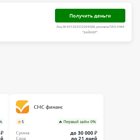
Получить деньги
Лиц № 651303532004088, реклама ПАО МФК
"ЗАЙМЕР".
СМС финанс
%
5
🔥 Первый займ 0%
 ₽
до 30 000 ₽
Сумма
ей
до 21 дней
Срок