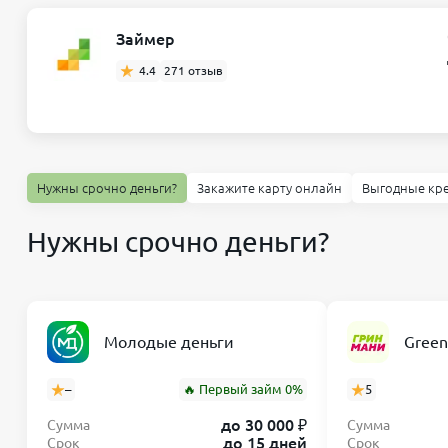
Займер
4.4
271 отзыв
Нужны срочно деньги?
Закажите карту онлайн
Выгодные кр
Нужны срочно деньги?
Молодые деньги
Gree
–
🔥 Первый займ 0%
5
до 30 000 ₽
Сумма
Сумма
до 15 дней
Срок
Срок