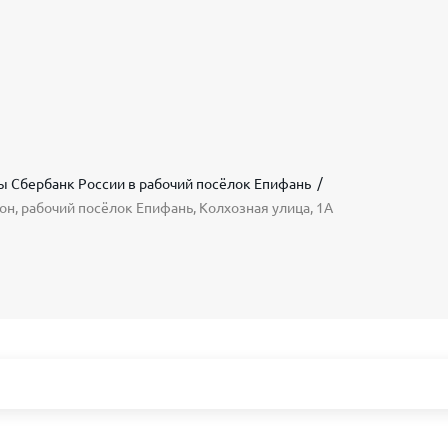
ы Сбербанк России в рабочий посёлок Епифань
он, рабочий посёлок Епифань, Колхозная улица, 1А
а Башкортостан
Ярославская область