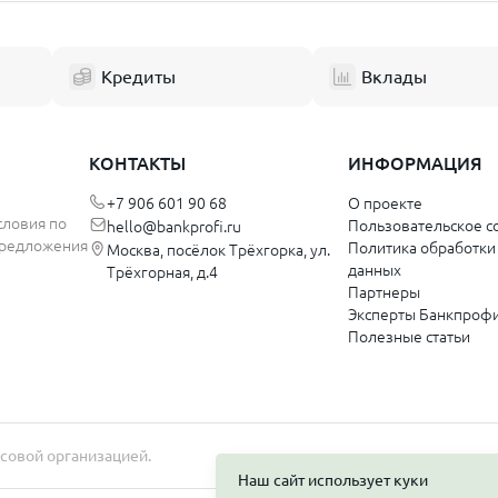
к
Ярославль
Рыбинск
Кредиты
Вклады
й
Калининградская область
к
Калининград
КОНТАКТЫ
ИНФОРМАЦИЯ
кий край
+7 906 601 90 68
О проекте
Ульяновская область
словия по
Пользовательское с
hello@bankprofi.ru
 предложения
Политика обработки
Москва, посёлок Трёхгорка, ул.
Димитровград
данных
Трёхгорная, д.4
Ульяновск
Партнеры
Эксперты Банкпроф
Полезные статьи
Хабаровский край
ка Крым
Комсомольск-на-Амуре
Хабаровск
ль
нсовой организацией.
Тульская область
Наш сайт использует куки