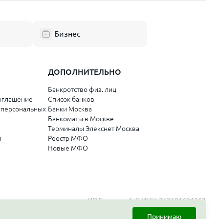
Смоленск
Республика Коми
Бизнес
Сыктывкар
Ухта
ДОПОЛНИТЕЛЬНО
Банкротство физ. лиц
Забайкальский край
оглашение
Список банков
 персональных
Банки Москва
Чита
Банкоматы в Москве
Терминалы Элекснет Москва
Орловская область
и
Реестр МФО
Новые МФО
Орёл
Республика Саха (Якутия)
ИП Бордиян А. С.
ИНН: 312181691267
Якутск
Принимаю