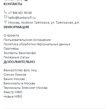
КОНТАКТЫ
Красногорск
+7 906 601 90 68
Видное
hello@bankprofi.ru
Москва, посёлок Трёхгорка, ул. Трёхгорная, д.4
Зеленоград
ИНФОРМАЦИЯ
Серпухов
О проекте
Пользовательское соглашение
Политика обработки персональных данных
Санкт-Петербург и Ленинградская область
Партнеры
Эксперты Банкпрофи
Колпино
Полезные статьи
ДОПОЛНИТЕЛЬНО
Санкт-Петербург
Банкротство физ. лиц
Список банков
Краснодарский край
Банки Москва
Банкоматы в Москве
Армавир
Терминалы Элекснет Москва
Реестр МФО
Сочи
Новые МФО
Краснодар