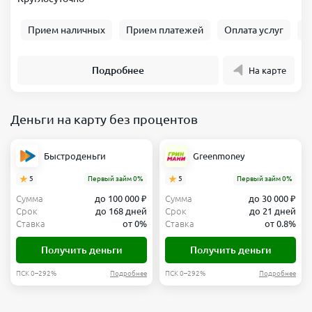
Прием наличных
Прием платежей
Оплата услуг
Б
Подробнее
На карте
Деньги на карту без процентов
Быстроденьги
Greenmoney
5
Первый займ 0%
5
Первый займ 0%
Сумма
до 100 000 ₽
Сумма
до 30 000 ₽
Срок
до 168 дней
Срок
до 21 дней
Ставка
от 0%
Ставка
от 0.8%
Получить деньги
Получить деньги
ПСК 0–292%
Подробнее
ПСК 0–292%
Подробнее