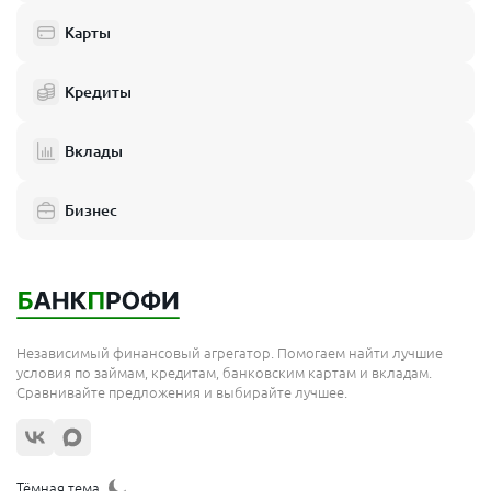
Одинцово
Карты
Химки
Кредиты
Электросталь
Реутов
Вклады
Домодедово
Бизнес
Подольск
Мытищи
Королёв
Москва
Независимый финансовый агрегатор. Помогаем найти лучшие
Сергиев Посад
условия по займам, кредитам, банковским картам и вкладам.
Сравнивайте предложения и выбирайте лучшее.
Жуковский
Орехово-Зуево
Щёлково
Тёмная тема