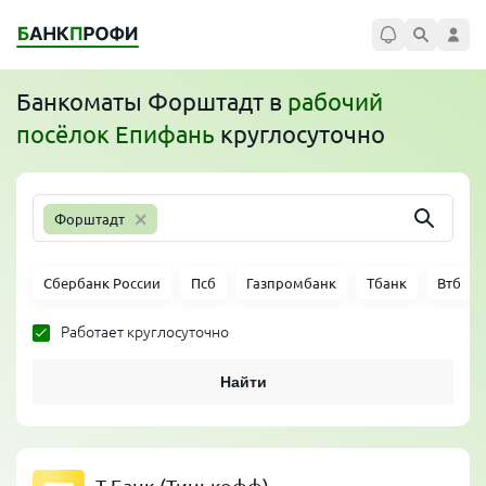
Банкоматы
Форштадт
в
рабочий
посёлок Епифань
круглосуточно
×
Форштадт
Сбербанк России
Псб
Газпромбанк
Тбанк
Втб
Работает круглосуточно
Найти