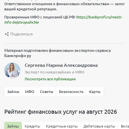
Ответственное отношение к финансовым обязательствам — залог
вашей кредитной репутации.
Проверенные МФО с лицензией ЦБ РФ:
https://bankprofi.ru/reestr-
mfo-dejstvuyushchie
Поделиться
Материал подготовлен финансовым экспертом сервиса
Банкпрофи ру
Сергеева Марина Александровна
Эксперт по микрозаймам и МФО
Посмотреть все публикации
Займы
МФО
Советы
Безопасность
Карты
Рейтинг финансовых услуг на август 2026
Займы
Кредиты
Кредитные карты
Дебетовые карты
Вкл