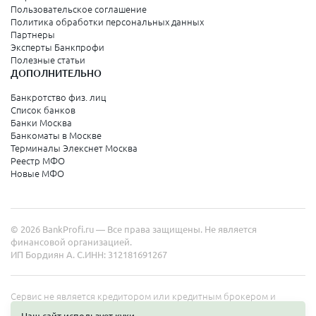
Пользовательское соглашение
Политика обработки персональных данных
Партнеры
Эксперты Банкпрофи
Полезные статьи
ДОПОЛНИТЕЛЬНО
Банкротство физ. лиц
Список банков
Банки Москва
Банкоматы в Москве
Терминалы Элекснет Москва
Реестр МФО
Новые МФО
© 2026 BankProfi.ru — Все права защищены. Не является
финансовой организацией.
ИП Бордиян А. С.
ИНН: 312181691267
Сервис не является кредитором или кредитным брокером и
работает в интересах представленных организаций. Информация