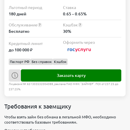
Льготный период
Ставка
180 дней
0.65 – 0.65%
Обслуживание
Кэшбэк
?
?
Бесплатно
30%
Оформить через
Кредитный лимит
до 100 000 ₽
Паспорт РФ
Без справок
Кэшбэк
Заказать карту
Лицензия №: 651303532004088, реклама ПАО МФК "ЗАЙМЕР". ПСК от 237.25 до
237.25%.
Требования к заемщику
Чтобы взять займ без обмана в легальной МФО, необходимо
соответствовать базовым требованиям.