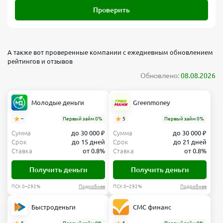
Проверить
А также вот проверенные компании с ежедневным обновлением
рейтингов и отзывов
Обновлено:
08.08.2026
Молодые деньги
Greenmoney
–
Первый займ 0%
5
Первый займ 0%
Сумма
до 30 000 ₽
Сумма
до 30 000 ₽
Срок
до 15 дней
Срок
до 21 дней
Ставка
от 0.8%
Ставка
от 0.8%
Получить деньги
Получить деньги
ПСК 0–292%
Подробнее
ПСК 0–292%
Подробнее
Быстроденьги
СМС финанс