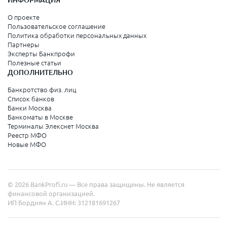
ИНФОРМАЦИЯ
О проекте
Пользовательское соглашение
Политика обработки персональных данных
Партнеры
Эксперты Банкпрофи
Полезные статьи
ДОПОЛНИТЕЛЬНО
Банкротство физ. лиц
Список банков
Банки Москва
Банкоматы в Москве
Терминалы Элекснет Москва
Реестр МФО
Новые МФО
© 2026 BankProfi.ru — Все права защищены. Не является
финансовой организацией.
ИП Бордиян А. С.
ИНН: 312181691267