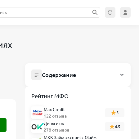
иях
Содержание
Круглосуточные займы на карту:
условия и требования в компаниях
Рейтинг МФО
Условия кредитования
Max Credit
Требования к заемщику
5
122 отзыва
Проверка МФО по реестру ЦБ РФ
Деньги ок
4.5
278 отзывов
Как получить займ
МКК Займ экспресс (Займ