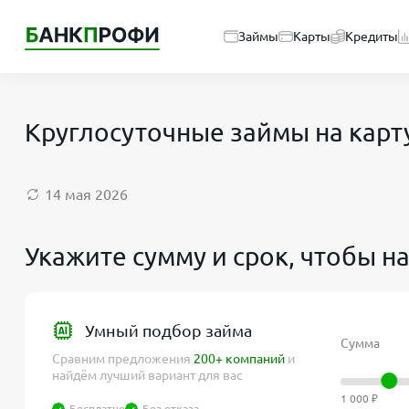
Займы
Карты
Кредиты
Круглосуточные займы на карту
14 мая 2026
Укажите сумму и срок, чтобы н
Умный подбор займа
Сумма
Сравним предложения
200+ компаний
и
найдём лучший вариант для вас
1 000 ₽
Бесплатно
Без отказа