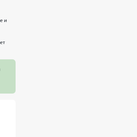
е и
,
ет
и