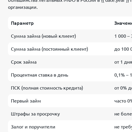
большинства легальных МФО в России в {{ date.year }}
организации.
Параметр
Значен
Сумма займа (новый клиент)
1 000 – 
Сумма займа (постоянный клиент)
до 100 
Срок займа
от 1 дн
Процентная ставка в день
0,1% – 
ПСК (полная стоимость кредита)
от 0% д
Первый займ
часто 0
Штрафы за просрочку
не боле
Залог и поручители
не треб