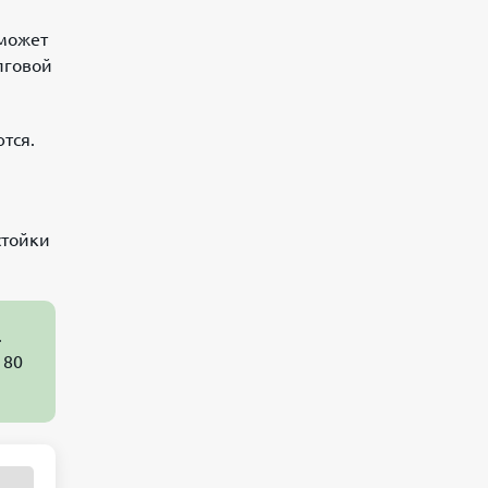
 может
лговой
тся.
стойки
.
180