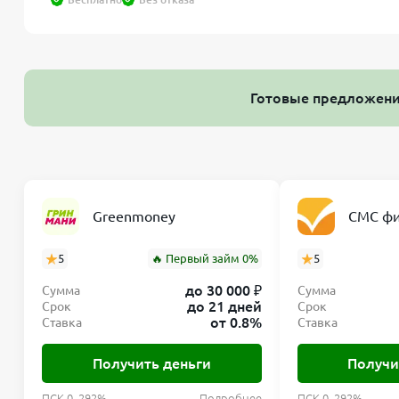
Готовые предложен
Greenmoney
СМС фи
5
🔥 Первый займ 0%
5
до 30 000 ₽
Сумма
Сумма
до 21 дней
Срок
Срок
от 0.8%
Ставка
Ставка
Получить деньги
Получи
ПСК 0–292%
Подробнее
ПСК 0–292%