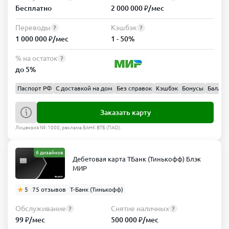
Бесплатно
2 000 000 ₽/мес
Переводы
Кэшбэк
?
?
1 000 000 ₽/мес
1 - 50%
% на остаток
?
до 5%
Паспорт РФ
С доставкой на дом
Без справок
Кэшбэк
Бонусы
Баллы
Заказать карту
Лицензия №: 1000, реклама БАНК ВТБ (ПАО).
6 дизайнов
Дебетовая карта ТБанк (Тинькофф) Блэк
МИР
5
75 отзывов
Т-Банк (Тинькофф)
Обслуживание
Снятие наличных
?
?
99 ₽/мес
500 000 ₽/мес