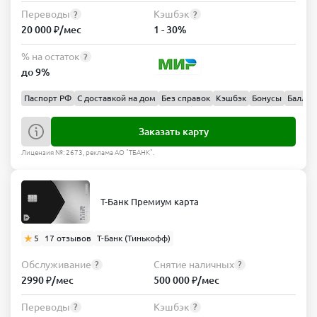
Переводы
Кэшбэк
?
?
20 000 ₽/мес
1 - 30%
% на остаток
?
до 9%
Паспорт РФ
С доставкой на дом
Без справок
Кэшбэк
Бонусы
Баллы
Заказать карту
Лицензия №: 2673, реклама АО "ТБАНК".
Т-Банк Премиум карта
5
17 отзывов
Т-Банк (Тинькофф)
Обслуживание
Снятие наличных
?
?
2990 ₽/мес
500 000 ₽/мес
Переводы
Кэшбэк
?
?