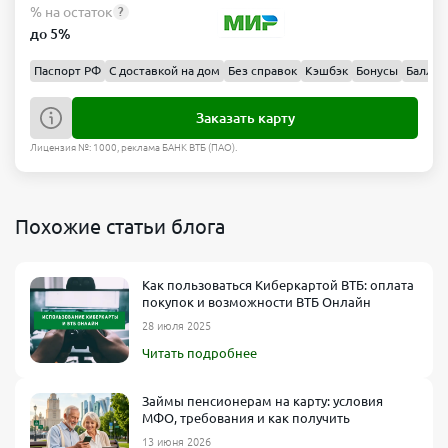
% на остаток
?
до 5%
Паспорт РФ
С доставкой на дом
Без справок
Кэшбэк
Бонусы
Баллы
Заказать карту
Лицензия №: 1000, реклама БАНК ВТБ (ПАО).
Похожие статьи блога
Как пользоваться Киберкартой ВТБ: оплата
покупок и возможности ВТБ Онлайн
28 июля 2025
Читать подробнее
Займы пенсионерам на карту: условия
МФО, требования и как получить
13 июня 2026