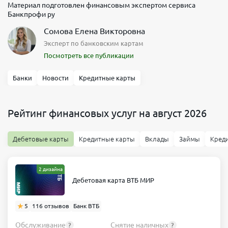
Материал подготовлен финансовым экспертом сервиса
Банкпрофи ру
Сомова Елена Викторовна
Эксперт по банковским картам
Посмотреть все публикации
Банки
Новости
Кредитные карты
Рейтинг финансовых услуг на август 2026
Дебетовые карты
Кредитные карты
Вклады
Займы
Кред
2 дизайна
Дебетовая карта ВТБ МИР
5
116 отзывов
Банк ВТБ
Обслуживание
Снятие наличных
?
?