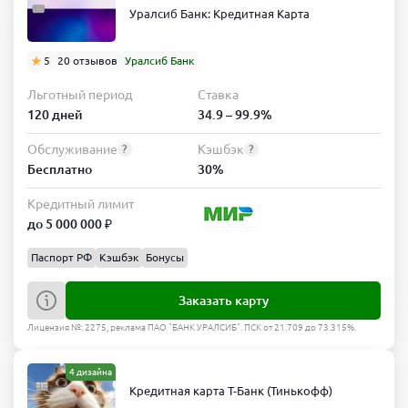
Уралсиб Банк: Кредитная Карта
5
20 отзывов
Уралсиб Банк
Льготный период
Ставка
120 дней
34.9 – 99.9%
Обслуживание
Кэшбэк
?
?
Бесплатно
30%
Кредитный лимит
до 5 000 000 ₽
Паспорт РФ
Кэшбэк
Бонусы
Заказать карту
Лицензия №: 2275, реклама ПАО "БАНК УРАЛСИБ". ПСК от 21.709 до 73.315%.
4 дизайна
Кредитная карта Т-Банк (Тинькофф)