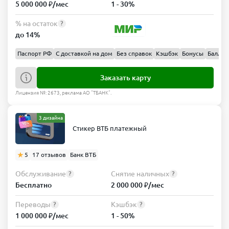
5 000 000 ₽/мес
1 - 30%
% на остаток
?
до 14%
Паспорт РФ
С доставкой на дом
Без справок
Кэшбэк
Бонусы
Баллы
Заказать карту
Лицензия №: 2673, реклама АО "ТБАНК".
3 дизайна
Стикер ВТБ платежный
5
17 отзывов
Банк ВТБ
Обслуживание
Снятие наличных
?
?
Бесплатно
2 000 000 ₽/мес
Переводы
Кэшбэк
?
?
1 000 000 ₽/мес
1 - 50%