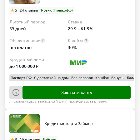
5
24 отзыва
Т-Банк (Тинькофф)
Льготный период
Ставка
55 дней
29.9 – 61.9%
Обслуживание
Кэшбэк
?
?
Бесплатно
30%
Кредитный лимит
до 1 000 000 ₽
Паспорт РФ
С доставкой на дом
Без справок
Кэшбэк
Бонусы
Баллы
Заказать карту
Лицензия №: 2673, реклама АО "ТБАНК". ПСК от 29.855 до 61.999%.
Кредитная карта Займер
5
20 отзывов
Займер