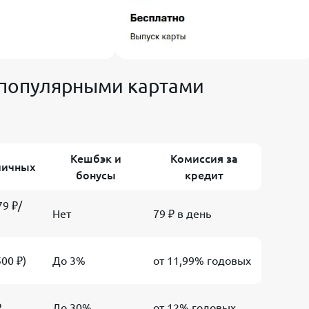
 популярными картами
Кешбэк и
Комиссия за
личных
бонусы
кредит
79 ₽/
Нет
79 ₽ в день
500 ₽)
До 3%
от 11,99% годовых
₽
До 30%
от 12% годовых