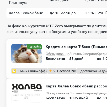
Платинум
Халва Совкомбанк
до 18 месяцев
2,9% + 290 
На фоне конкурентов МТС Zero выигрывает по длитель
значительно уступает по бонусам и удобству повседне
Кредитная карта Т-Банк (Тинько
4 дизайна
Обслуживание
Льготный период
Креди
Бесплатно
55 дней
до 1 
Т-Банк (Тинькофф)
5
Паспорт РФ
С доставкой на до
Карта Халва Совкомбанк расср
Обслуживание
Льготный период
Креди
Бесплатно
1095 дней
до 50