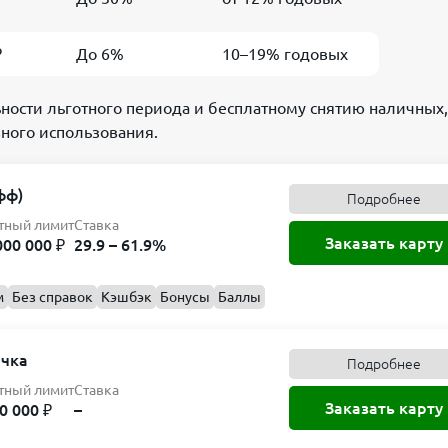
₽
До 6%
10–19% годовых
ности льготного периода и бесплатному снятию наличных,
вного использования.
фф)
Подробнее
тный лимит
Ставка
Заказать карту
000 000 ₽
29.9 – 61.9%
м
Без справок
Кэшбэк
Бонусы
Баллы
очка
Подробнее
тный лимит
Ставка
Заказать карту
0 000 ₽
–