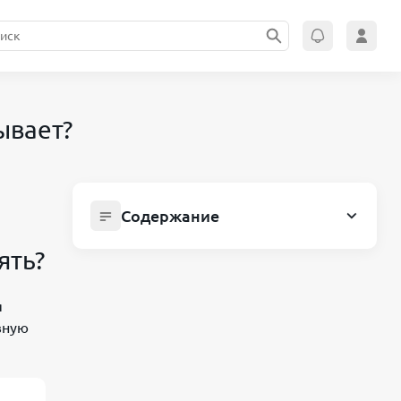
ывает?
Содержание
Плюсы и минусы кредитной карты
ять?
МТС Zero: что банк не рассказывает?
Плюсы и минусы кредитной карты
я
МТС Zero: стоит ли её оформлять?
вную
Главные преимущества карты МТС
Zero
Льготный период — рекордные 36