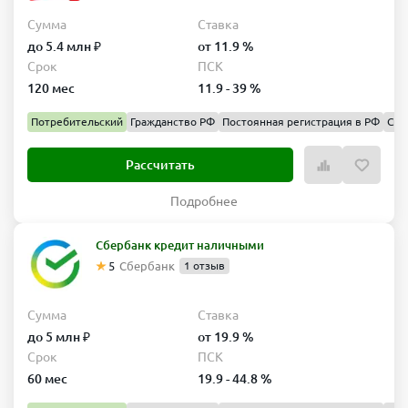
Сумма
Ставка
до 5.4 млн ₽
от 11.9 %
Срок
ПСК
120 мес
11.9 - 39 %
Потребительский
Гражданство РФ
Постоянная регистрация в РФ
Спр
Рассчитать
Подробнее
Сбербанк кредит наличными
5
Сбербанк
1 отзыв
Сумма
Ставка
до 5 млн ₽
от 19.9 %
Срок
ПСК
60 мес
19.9 - 44.8 %