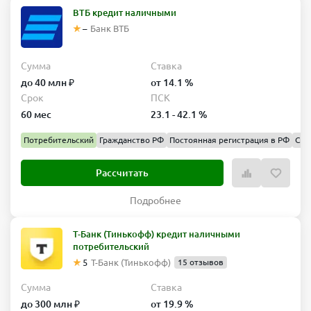
ВТБ кредит наличными
–
Банк ВТБ
Сумма
Ставка
до 40 млн ₽
от 14.1 %
Срок
ПСК
60 мес
23.1 - 42.1 %
Потребительский
Гражданство РФ
Постоянная регистрация в РФ
Спр
Рассчитать
Подробнее
Т-Банк (Тинькофф) кредит наличными
потребительский
5
Т-Банк (Тинькофф)
15 отзывов
Сумма
Ставка
до 300 млн ₽
от 19.9 %