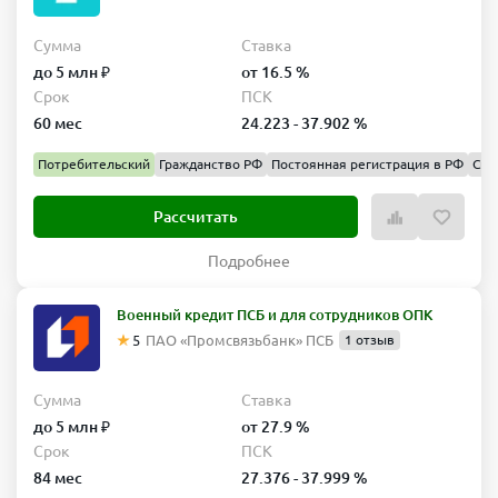
Сумма
Ставка
до 5 млн ₽
от 16.5 %
Срок
ПСК
60 мес
24.223 - 37.902 %
Потребительский
Гражданство РФ
Постоянная регистрация в РФ
Спр
Рассчитать
Подробнее
Военный кредит ПСБ и для сотрудников ОПК
5
ПАО «Промсвязьбанк» ПСБ
1 отзыв
Сумма
Ставка
до 5 млн ₽
от 27.9 %
Срок
ПСК
84 мес
27.376 - 37.999 %