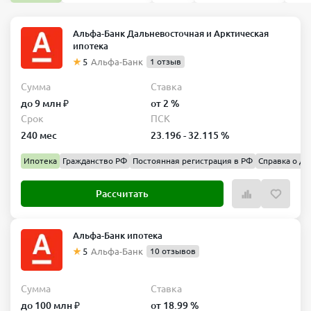
Альфа-Банк Дальневосточная и Арктическая
ипотека
5
Альфа-Банк
1 отзыв
Сумма
Ставка
до 9 млн ₽
от 2 %
Срок
ПСК
240 мес
23.196 - 32.115 %
Ипотека
Гражданство РФ
Постоянная регистрация в РФ
Справка о до
Рассчитать
Альфа-Банк ипотека
5
Альфа-Банк
10 отзывов
Сумма
Ставка
до 100 млн ₽
от 18.99 %