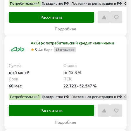
Потребительский
Гражданство РФ
Постоянная регистрация в РФ
Спр
Рассчитать
Подробнее
Ак Барс потребительский кредит наличными
5
Ак Барс
12 отзывов
Сумма
Ставка
до 5 млн ₽
от 15.3 %
Срок
ПСК
60 мес
22.723 - 52.547 %
Потребительский
Гражданство РФ
Постоянная регистрация в РФ
Спр
Рассчитать
Подробнее