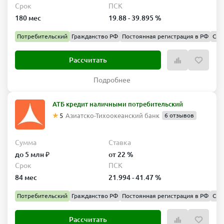
Срок
ПСК
180 мес
19.88 - 39.895 %
Потребительский
Гражданство РФ
Постоянная регистрация в РФ
Спр
Рассчитать
Подробнее
АТБ кредит наличными потребительский
5
Азиатско-Тихоокеанский банк
6 отзывов
Сумма
Ставка
до 5 млн ₽
от 22 %
Срок
ПСК
84 мес
21.994 - 41.47 %
Потребительский
Гражданство РФ
Постоянная регистрация в РФ
Спр
Рассчитать