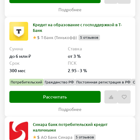
Подробнее
Кредит на образование с господдержкой в Т-
Банк
5
Т-Банк (Тинькофф)
5 отзывов
Сумма
Ставка
до 6 млн ₽
от 3 %
Срок
ПСК
300 мес
2.95 - 3 %
Потребительский
Гражданство РФ
Постоянная регистрация в РФ
Спр
Рассчитать
Подробнее
Синара банк потребительский кредит
наличными
5
АО Банк Синара
5 отзывов