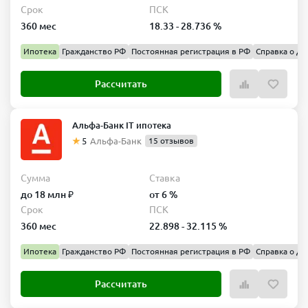
Срок
ПСК
360 мес
18.33 - 28.736 %
Ипотека
Гражданство РФ
Постоянная регистрация в РФ
Справка о до
Рассчитать
Альфа-Банк IT ипотека
5
Альфа-Банк
15 отзывов
Сумма
Ставка
до 18 млн ₽
от 6 %
Срок
ПСК
360 мес
22.898 - 32.115 %
Ипотека
Гражданство РФ
Постоянная регистрация в РФ
Справка о до
Рассчитать