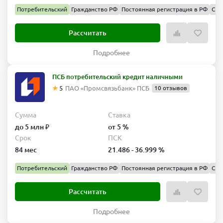
Потребительский
Гражданство РФ
Постоянная регистрация в РФ
Спр
Рассчитать
Подробнее
ПСБ потребительский кредит наличными
5
ПАО «Промсвязьбанк» ПСБ
10 отзывов
Сумма
Ставка
до 5 млн ₽
от 5 %
Срок
ПСК
84 мес
21.486 - 36.999 %
Потребительский
Гражданство РФ
Постоянная регистрация в РФ
Спр
Рассчитать
Подробнее