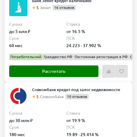
Банк Зенит кредит наличными
5
Зенит
16 отзывов
Сумма
Ставка
до 5 млн ₽
от 16.5 %
Срок
ПСК
60 мес
24.223 - 37.902 %
Потребительский
Гражданство РФ
Постоянная регистрация в РФ
Спр
Рассчитать
Совкомбанк кредит под залог недвижимости
5
Совкомбанк
10 отзывов
Сумма
Ставка
до 30 млн ₽
от 19.9 %
Срок
ПСК
180 мес
19.89 - 29.414 %