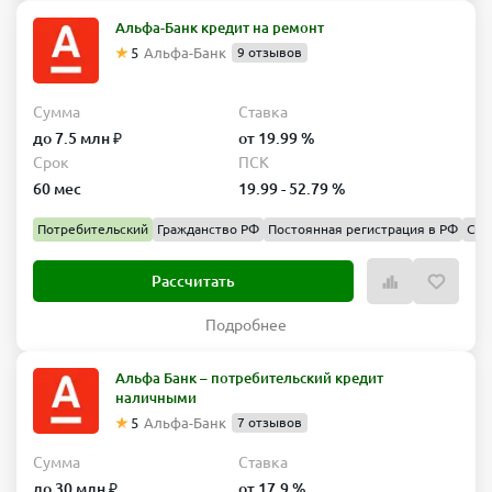
Альфа-Банк кредит на ремонт
5
Альфа-Банк
9 отзывов
Сумма
Ставка
до 7.5 млн ₽
от 19.99 %
Срок
ПСК
60 мес
19.99 - 52.79 %
Потребительский
Гражданство РФ
Постоянная регистрация в РФ
Спр
Рассчитать
Подробнее
Альфа Банк – потребительский кредит
наличными
5
Альфа-Банк
7 отзывов
Сумма
Ставка
до 30 млн ₽
от 17.9 %