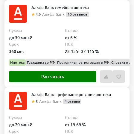
Альфа-Банк семейная ипотека
4.9
Альфа-Банк
10 отзывов
Сумма
Ставка
до 30 млн ₽
от 6 %
Срок
ПСК
360 мес
23.155 - 32.115 %
Ипотека
Гражданство РФ
Постоянная регистрация в РФ
Справка о до
Рассчитать
Альфа-Банк – рефинансирование ипотеки
5
Альфа-Банк
4 отзыва
Сумма
Ставка
до 70 млн ₽
от 19.69 %
Срок
ПСК