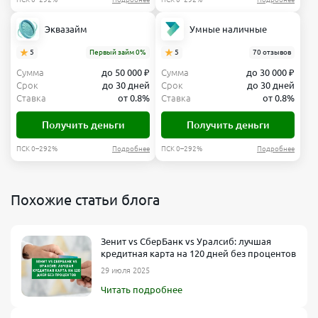
Эквазайм
Умные наличные
5
Первый займ 0%
5
70 отзывов
Сумма
до 50 000 ₽
Сумма
до 30 000 ₽
Срок
до 30 дней
Срок
до 30 дней
Ставка
от 0.8%
Ставка
от 0.8%
Получить деньги
Получить деньги
ПСК 0–292%
Подробнее
ПСК 0–292%
Подробнее
Похожие статьи блога
Зенит vs СберБанк vs Уралсиб: лучшая
кредитная карта на 120 дней без процентов
29 июля 2025
Читать подробнее