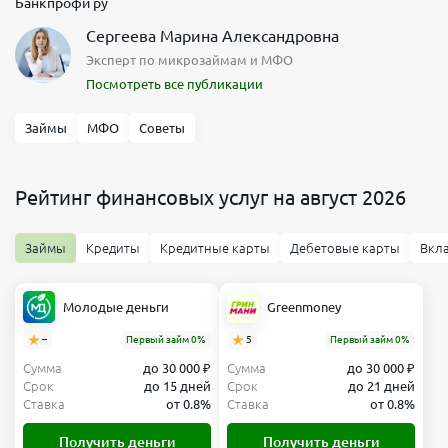
Банкпрофи ру
Сергеева Марина Александровна
Эксперт по микрозаймам и МФО
Посмотреть все публикации
Займы
МФО
Советы
Рейтинг финансовых услуг на август 2026
Займы
Кредиты
Кредитные карты
Дебетовые карты
Вкл
Молодые деньги
Greenmoney
–
Первый займ 0%
5
Первый займ 0%
Сумма
до 30 000 ₽
Сумма
до 30 000 ₽
Срок
до 15 дней
Срок
до 21 дней
Ставка
от 0.8%
Ставка
от 0.8%
Получить деньги
Получить деньги