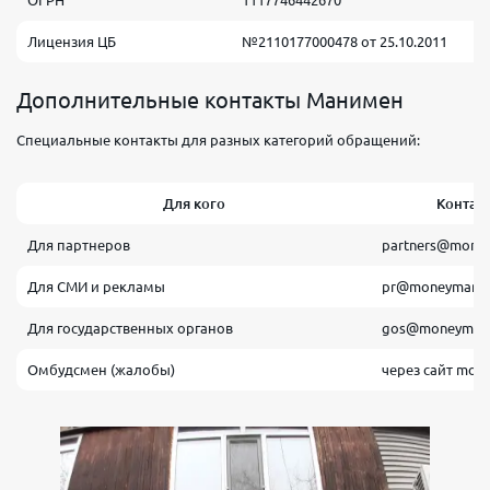
Лицензия ЦБ
№2110177000478 от 25.10.2011
Дополнительные контакты Манимен
Специальные контакты для разных категорий обращений:
Для кого
Контак
Для партнеров
partners@money
Для СМИ и рекламы
pr@moneyman.r
Для государственных органов
gos@moneyman.
Омбудсмен (жалобы)
через сайт mon