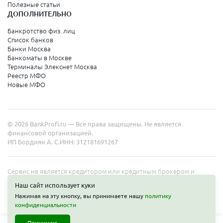
Полезные статьи
ДОПОЛНИТЕЛЬНО
Санкт-Петербург
Банкротство физ. лиц
Список банков
Краснодарский край
Банки Москва
Банкоматы в Москве
Армавир
Терминалы Элекснет Москва
Реестр МФО
Сочи
Новые МФО
Краснодар
Новороссийск
© 2026 BankProfi.ru — Все права защищены. Не является
Анапа
финансовой организацией.
ИП Бордиян А. С.
ИНН: 312181691267
Геленджик
Туапсе
Сервис не является кредитором или кредитным брокером и
работает в интересах представленных организаций. Информация
Ейск
Наш сайт использует куки
на сайте не является публичной офертой. Полные условия услуг
Нажимая на эту кнопку, вы принимаете нашу
политику
уточняйте на сайте организаций.
конфиденциальности
Свердловская область
Принимаю