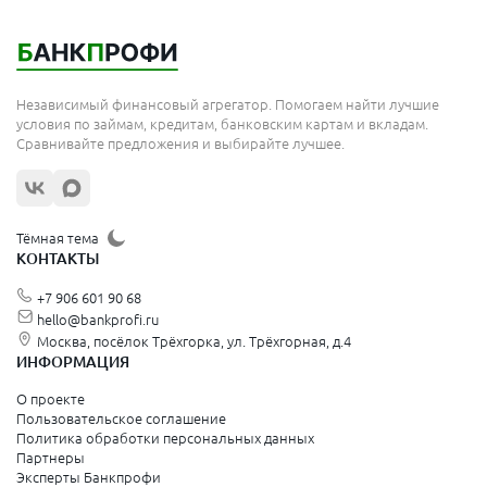
Мытищи
Королёв
Москва
Независимый финансовый агрегатор. Помогаем найти лучшие
Сергиев Посад
условия по займам, кредитам, банковским картам и вкладам.
Сравнивайте предложения и выбирайте лучшее.
Жуковский
Орехово-Зуево
Щёлково
Тёмная тема
КОНТАКТЫ
Красногорск
+7 906 601 90 68
Видное
hello@bankprofi.ru
Москва, посёлок Трёхгорка, ул. Трёхгорная, д.4
Зеленоград
ИНФОРМАЦИЯ
Серпухов
О проекте
Пользовательское соглашение
Политика обработки персональных данных
Санкт-Петербург и Ленинградская область
Партнеры
Эксперты Банкпрофи
Колпино