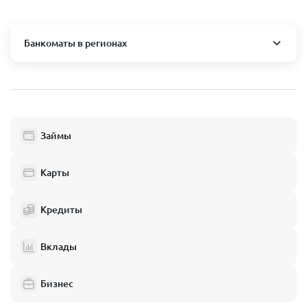
Банкоматы в регионах
Москва и область
Пушкино
Люберцы
Займы
Балашиха
Одинцово
Карты
Химки
Кредиты
Электросталь
Реутов
Вклады
Домодедово
Бизнес
Подольск