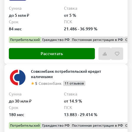
Подведем итог о кредитах для физических
Сумма
Ставка
лиц в Синара банке
до 5 млн ₽
от 5 %
Раздел «Кредиты» на сайте Синара Банка — удобный инструмент
Срок
ПСК
для тех, кто ищет выгодный заём. Здесь собраны
все кредитные
84 мес
21.486 - 36.999 %
предложения Синара банка
, приведены основные параметры и
условия получения. Клиент может рассчитать платежи, сравнить
Потребительский
Гражданство РФ
Постоянная регистрация в РФ
Спр
программы и выбрать тот продукт, который соответствует его
цели. Онлайн‑оформление, широкая география присутствия по
всей России, прозрачные условия и возможность снизить ставку
Рассчитать
делают кредиты Синара Банка конкурентоспособными и
привлекательными.
Совкомбанк потребительский кредит
наличными
5
Совкомбанк
11 отзывов
Сумма
Ставка
до 30 млн ₽
от 14.9 %
Срок
ПСК
180 мес
13.883 - 29.414 %
Потребительский
Гражданство РФ
Постоянная регистрация в РФ
Спр