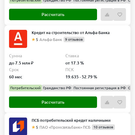
Потребительский
Гражданство РФ
Постоянная регистрация в РФ
Спр
млн ₽ на 5 лет, а под залог недвижимости — до 10 млн ₽ на 15
лет.
Рассчитать
Онлайн‑оформление и быстрая выдача.
Заявка подаётся на
сайте, решение принимается быстро, деньги можно получить
курьером или в офисе.
Кредит на строительство от Альфа-Банка
Сервисные пакеты и бонусы.
Пакеты «Управляй Легко» и
5
Альфа-Банк
9 отзывов
«Выгодно» снижают процентную ставку, позволяют
пропускать платежи и возвращать уплаченные проценты.
Сумма
Ставка
до 7.5 млн ₽
от 17.3 %
Срок
ПСК
60 мес
19.635 - 52.79 %
Потребительский
Гражданство РФ
Постоянная регистрация в РФ
Спр
Рассчитать
ПСБ потребительский кредит наличными
Заявка на кредит в Синара банк
5
ПАО «Промсвязьбанк» ПСБ
10 отзывов