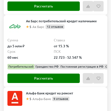
Рассчитать
Ак Барс потребительский кредит наличными
5
Ак Барс
12 отзывов
Сумма
Ставка
до 5 млн ₽
от 15.3 %
Срок
ПСК
60 мес
22.723 - 52.547 %
Потребительский
Гражданство РФ
Постоянная регистрация в РФ
Спр
Рассчитать
Альфа-Банк кредит на ремонт
5
Альфа-Банк
9 отзывов