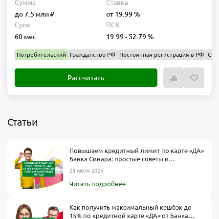
Сумма
Ставка
до 7.5 млн ₽
от 19.99 %
Срок
ПСК
60 мес
19.99 - 52.79 %
Потребительский
Гражданство РФ
Постоянная регистрация в РФ
Спр
Рассчитать
Статьи
Повышаем кредитный лимит по карте «ДА»
Банка Синара: простые советы и
работающие методы
28 июля 2025
Читать подробнее
Как получить максимальный кешбэк до
15% по кредитной карте «ДА» от Банка