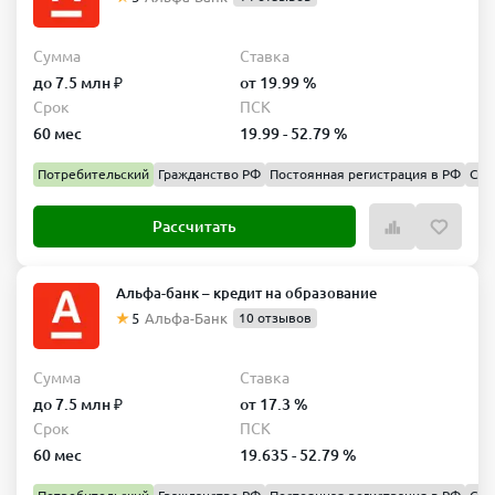
комиссии.
Погашайте удобно.
Синара Банк позволяет досрочно погасить
Сумма
Ставка
долг без комиссий. Также клиенты могут подключить
до 7.5 млн ₽
от 19.99 %
сервисный пакет «Управляй Легко» или «Выгодно», чтобы
Срок
ПСК
снизить ставку, получать бонусы и пропускать платежи.
60 мес
19.99 - 52.79 %
Потребительский
Гражданство РФ
Постоянная регистрация в РФ
Спр
Рассчитать
Альфа-банк – кредит на образование
Плюсы кредитов от Синара банка
5
Альфа-Банк
10 отзывов
Без залога и поручителей.
Потребительские программы не
требуют обеспечения.
Сумма
Ставка
Прозрачные условия.
Банк публикует диапазоны полной
до 7.5 млн ₽
от 17.3 %
стоимости кредита и минимальные ставки для каждого
Срок
ПСК
продукта, что помогает оценить переплату.
60 мес
19.635 - 52.79 %
Большие сроки и суммы.
Кредиты наличными доступны до 3