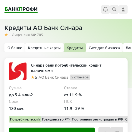
Кредиты АО Банк Синара
–
Лицензия №: 705
О банке
Кредитные карты
Кредиты
Счет для бизнеса
Ба
Синара банк потребительский кредит
наличными
5
АО Банк Синара
5 отзывов
Сумма
Ставка
до 5.4 млн ₽
от 11.9 %
Срок
ПСК
120 мес
11.9 - 39 %
Потребительский
Гражданство РФ
Постоянная регистрация в РФ
Спр