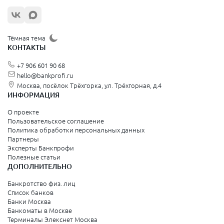
Жуковский
Орехово-Зуево
Щёлково
Тёмная тема
КОНТАКТЫ
Красногорск
+7 906 601 90 68
Видное
hello@bankprofi.ru
Москва, посёлок Трёхгорка, ул. Трёхгорная, д.4
Зеленоград
ИНФОРМАЦИЯ
Серпухов
О проекте
Пользовательское соглашение
Политика обработки персональных данных
Санкт-Петербург и Ленинградская область
Партнеры
Эксперты Банкпрофи
Колпино
Полезные статьи
ДОПОЛНИТЕЛЬНО
Санкт-Петербург
Банкротство физ. лиц
Список банков
Краснодарский край
Банки Москва
Банкоматы в Москве
Армавир
Терминалы Элекснет Москва