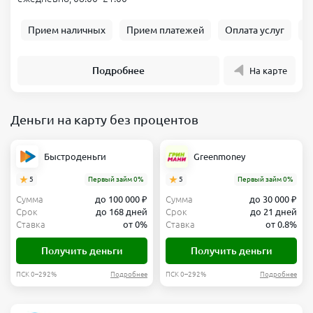
Прием наличных
Прием платежей
Оплата услуг
Б
Подробнее
На карте
Деньги на карту без процентов
Быстроденьги
Greenmoney
5
Первый займ 0%
5
Первый займ 0%
Сумма
до 100 000 ₽
Сумма
до 30 000 ₽
Срок
до 168 дней
Срок
до 21 дней
Ставка
от 0%
Ставка
от 0.8%
Получить деньги
Получить деньги
ПСК 0–292%
Подробнее
ПСК 0–292%
Подробнее