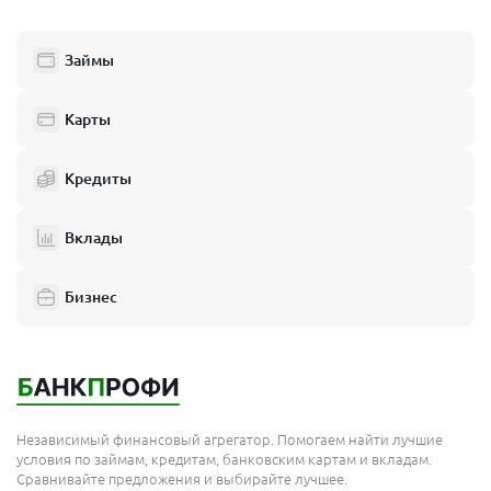
Люберцы
Займы
Балашиха
Одинцово
Карты
Химки
Кредиты
Электросталь
Реутов
Вклады
Домодедово
Бизнес
Подольск
Мытищи
Королёв
Москва
Независимый финансовый агрегатор. Помогаем найти лучшие
Сергиев Посад
условия по займам, кредитам, банковским картам и вкладам.
Сравнивайте предложения и выбирайте лучшее.