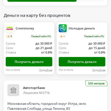
Деньги на карту без процентов
Greenmoney
Молодые деньги
5
Первый займ 0%
–
Первый займ 0%
Сумма
до 30 000 ₽
Сумма
до 30 000 ₽
Срок
до 21 дней
Срок
до 15 дней
Ставка
от 0.8%
Ставка
от 0.8%
Получить деньги
Получить деньги
ПСК 0–292%
Подробнее
ПСК 0–292%
Подробнее
350 метров
Автоторгбанк
Лицензия №2776
Московская область, городской округ Истра, село
Павловская Слобода, улица Ленина, 85