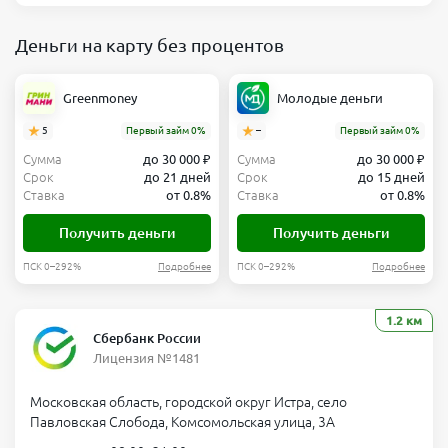
Деньги на карту без процентов
Greenmoney
Молодые деньги
5
Первый займ 0%
–
Первый займ 0%
Сумма
до 30 000 ₽
Сумма
до 30 000 ₽
Срок
до 21 дней
Срок
до 15 дней
Ставка
от 0.8%
Ставка
от 0.8%
Получить деньги
Получить деньги
ПСК 0–292%
Подробнее
ПСК 0–292%
Подробнее
1.2 км
Сбербанк России
Лицензия №1481
Московская область, городской округ Истра, село
Павловская Слобода, Комсомольская улица, 3А