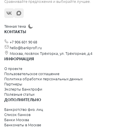
Сравнивайте предложения и выбирайте лучшее.
Жуковский
Орехово-Зуево
Щёлково
Тёмная тема
КОНТАКТЫ
Красногорск
+7 906 601 90 68
Видное
hello@bankprofi.ru
Москва, посёлок Трёхгорка, ул. Трёхгорная, д.4
Зеленоград
ИНФОРМАЦИЯ
Серпухов
О проекте
Пользовательское соглашение
Политика обработки персональных данных
Санкт-Петербург и Ленинградская область
Партнеры
Эксперты Банкпрофи
Колпино
Полезные статьи
ДОПОЛНИТЕЛЬНО
Санкт-Петербург
Банкротство физ. лиц
Список банков
Краснодарский край
Банки Москва
Банкоматы в Москве
Армавир