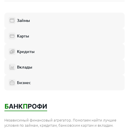
Пушкино
Люберцы
Займы
Балашиха
Одинцово
Карты
Химки
Кредиты
Электросталь
Реутов
Вклады
Домодедово
Бизнес
Подольск
Мытищи
Королёв
Москва
Независимый финансовый агрегатор. Помогаем найти лучшие
Сергиев Посад
условия по займам, кредитам, банковским картам и вкладам.