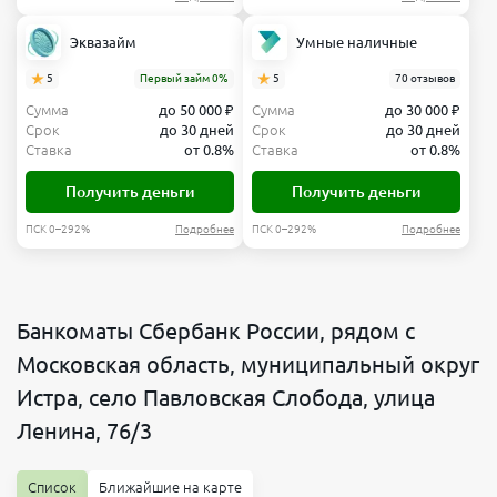
Эквазайм
Умные наличные
5
Первый займ 0%
5
70 отзывов
Сумма
до 50 000 ₽
Сумма
до 30 000 ₽
Срок
до 30 дней
Срок
до 30 дней
Ставка
от 0.8%
Ставка
от 0.8%
Получить деньги
Получить деньги
ПСК 0–292%
Подробнее
ПСК 0–292%
Подробнее
Банкоматы Сбербанк России, рядом с
Московская область, муниципальный округ
Истра, село Павловская Слобода, улица
Ленина, 76/3
Список
Ближайшие на карте