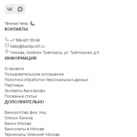
Жуковский
Орехово-Зуево
Щёлково
Тёмная тема
КОНТАКТЫ
Красногорск
+7 906 601 90 68
Видное
hello@bankprofi.ru
Москва, посёлок Трёхгорка, ул. Трёхгорная, д.4
Зеленоград
ИНФОРМАЦИЯ
Серпухов
О проекте
Пользовательское соглашение
Политика обработки персональных данных
Санкт-Петербург и Ленинградская область
Партнеры
Эксперты Банкпрофи
Колпино
Полезные статьи
ДОПОЛНИТЕЛЬНО
Санкт-Петербург
Банкротство физ. лиц
Список банков
Краснодарский край
Банки Москва
Банкоматы в Москве
Армавир
Терминалы Элекснет Москва