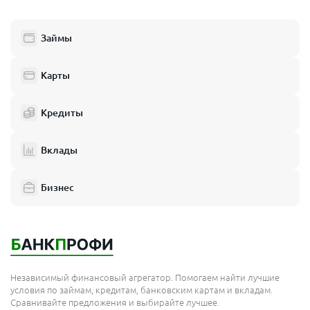
Люберцы
Займы
Балашиха
Одинцово
Карты
Химки
Кредиты
Электросталь
Реутов
Вклады
Домодедово
Бизнес
Подольск
Мытищи
Королёв
Москва
Независимый финансовый агрегатор. Помогаем найти лучшие
Сергиев Посад
условия по займам, кредитам, банковским картам и вкладам.
Сравнивайте предложения и выбирайте лучшее.