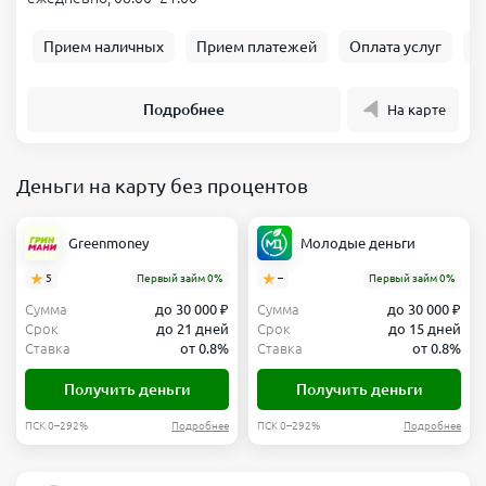
Прием наличных
Прием платежей
Оплата услуг
Б
Подробнее
На карте
Деньги на карту без процентов
Greenmoney
Молодые деньги
5
Первый займ 0%
–
Первый займ 0%
Сумма
до 30 000 ₽
Сумма
до 30 000 ₽
Срок
до 21 дней
Срок
до 15 дней
Ставка
от 0.8%
Ставка
от 0.8%
Получить деньги
Получить деньги
ПСК 0–292%
Подробнее
ПСК 0–292%
Подробнее