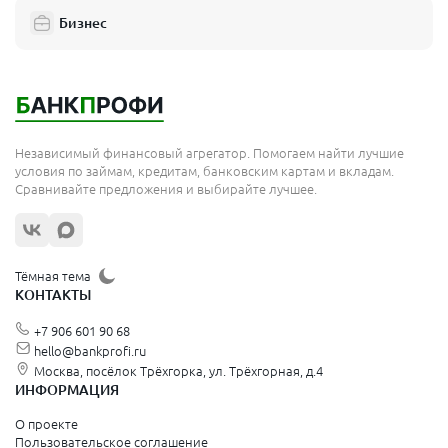
Бизнес
Подольск
Мытищи
Королёв
Москва
Независимый финансовый агрегатор. Помогаем найти лучшие
Сергиев Посад
условия по займам, кредитам, банковским картам и вкладам.
Сравнивайте предложения и выбирайте лучшее.
Жуковский
Орехово-Зуево
Щёлково
Тёмная тема
КОНТАКТЫ
Красногорск
+7 906 601 90 68
Видное
hello@bankprofi.ru
Москва, посёлок Трёхгорка, ул. Трёхгорная, д.4
Зеленоград
ИНФОРМАЦИЯ
Серпухов
О проекте
Пользовательское соглашение