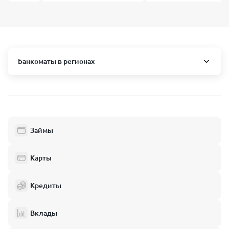
Банкоматы в регионах
Москва и область
Пушкино
Люберцы
Займы
Балашиха
Одинцово
Карты
Химки
Кредиты
Электросталь
Реутов
Вклады
Домодедово