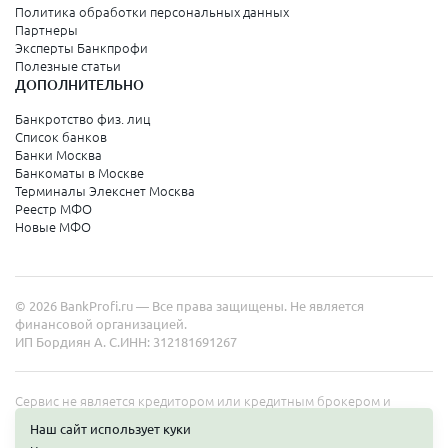
Политика обработки персональных данных
Санкт-Петербург и Ленинградская область
Партнеры
Эксперты Банкпрофи
Колпино
Полезные статьи
ДОПОЛНИТЕЛЬНО
Санкт-Петербург
Банкротство физ. лиц
Список банков
Краснодарский край
Банки Москва
Банкоматы в Москве
Армавир
Терминалы Элекснет Москва
Реестр МФО
Сочи
Новые МФО
Краснодар
Новороссийск
© 2026 BankProfi.ru — Все права защищены. Не является
Анапа
финансовой организацией.
ИП Бордиян А. С.
ИНН: 312181691267
Геленджик
Туапсе
Сервис не является кредитором или кредитным брокером и
работает в интересах представленных организаций. Информация
Ейск
Наш сайт использует куки
на сайте не является публичной офертой. Полные условия услуг