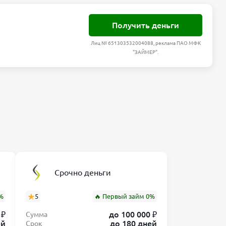
Получить деньги
Лиц № 651303532004088, реклама ПАО МФК
"ЗАЙМЕР".
Срочно деньги
%
5
🔥 Первый займ 0%
 ₽
до 100 000 ₽
Сумма
ей
до 180 дней
Срок