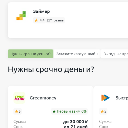
Займер
4.4
271 отзыв
Нужны срочно деньги?
Закажите карту онлайн
Выгодные кр
Нужны срочно деньги?
Greenmoney
Быст
5
🔥 Первый займ 0%
5
до 30 000 ₽
Сумма
Сумма
до 21 дней
Срок
Срок