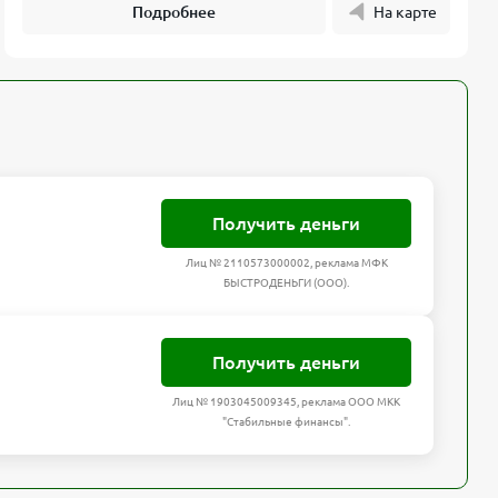
Подробнее
На карте
Получить деньги
Лиц № 2110573000002, реклама МФК
БЫСТРОДЕНЬГИ (ООО).
Получить деньги
Лиц № 1903045009345, реклама ООО МКК
"Стабильные финансы".