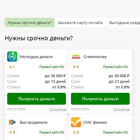
Нужны срочно деньги?
Закажите карту онлайн
Выгодные кред
Нужны срочно деньги?
Молодые деньги
Greenmoney
–
Первый займ 0%
5
Первый займ 0%
Сумма
до 30 000 ₽
Сумма
до 30 000 ₽
Срок
до 15 дней
Срок
до 21 дней
Ставка
от 0.8%
Ставка
от 0.8%
Получить деньги
Получить деньги
ПСК 0–292%
Подробнее
ПСК 0–292%
Подробнее
Быстроденьги
СМС финанс
5
Первый займ 0%
5
Первый займ 0%