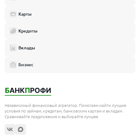
Балашиха
Одинцово
Карты
Химки
Кредиты
Электросталь
Реутов
Вклады
Домодедово
Бизнес
Подольск
Мытищи
Королёв
Москва
Независимый финансовый агрегатор. Помогаем найти лучшие
Сергиев Посад
условия по займам, кредитам, банковским картам и вкладам.
Сравнивайте предложения и выбирайте лучшее.
Жуковский
Орехово-Зуево