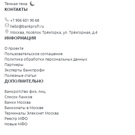
Щёлково
Тёмная тема
КОНТАКТЫ
Красногорск
+7 906 601 90 68
Видное
hello@bankprofi.ru
Москва, посёлок Трёхгорка, ул. Трёхгорная, д.4
Зеленоград
ИНФОРМАЦИЯ
Серпухов
О проекте
Пользовательское соглашение
Политика обработки персональных данных
Санкт-Петербург и Ленинградская область
Партнеры
Эксперты Банкпрофи
Колпино
Полезные статьи
ДОПОЛНИТЕЛЬНО
Санкт-Петербург
Банкротство физ. лиц
Список банков
Краснодарский край
Банки Москва
Банкоматы в Москве
Армавир
Терминалы Элекснет Москва
Реестр МФО
Сочи
Новые МФО
Краснодар