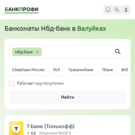
Банкоматы
Нбд-банк
в
Валуйках
×
Нбд-банк
Сбербанк России
Псб
Газпромбанк
Тбанк
Втб
Работает круглосуточно
Найти
Т-Банк (Тинькофф)
4.6
Лицензия №2673