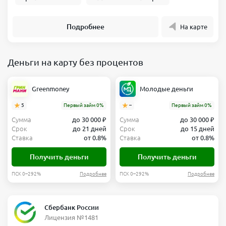
Подробнее
На карте
Деньги на карту без процентов
Greenmoney
Молодые деньги
5
Первый займ 0%
–
Первый займ 0%
Сумма
до 30 000 ₽
Сумма
до 30 000 ₽
Срок
до 21 дней
Срок
до 15 дней
Ставка
от 0.8%
Ставка
от 0.8%
Получить деньги
Получить деньги
ПСК 0–292%
Подробнее
ПСК 0–292%
Подробнее
Сбербанк России
Лицензия №1481