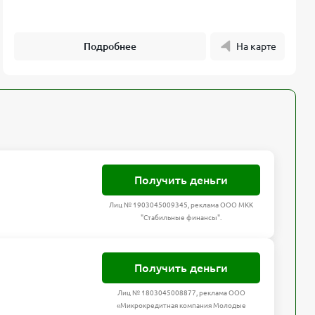
Подробнее
На карте
Получить деньги
Лиц № 1903045009345, реклама ООО МКК
"Стабильные финансы".
Получить деньги
Лиц № 1803045008877, реклама ООО
«Микрокредитная компания Молодые