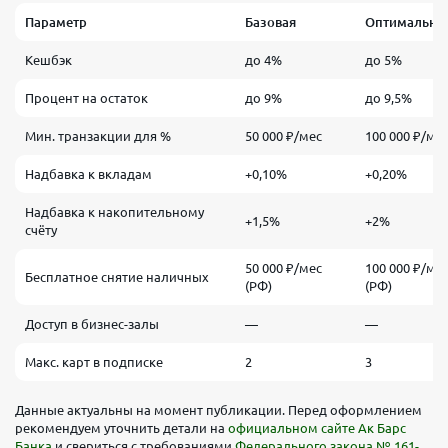
Параметр
Базовая
Оптимальна
Кешбэк
до 4%
до 5%
Процент на остаток
до 9%
до 9,5%
Мин. транзакции для %
50 000 ₽/мес
100 000 ₽/ме
Надбавка к вкладам
+0,10%
+0,20%
Надбавка к накопительному
+1,5%
+2%
счёту
50 000 ₽/мес
100 000 ₽/ме
Бесплатное снятие наличных
(РФ)
(РФ)
Доступ в бизнес-залы
—
—
Макс. карт в подписке
2
3
Данные актуальны на момент публикации. Перед оформлением
рекомендуем уточнить детали на
официальном сайте Ак Барс
Банка
и свериться с требованиями
Федерального закона № 161-