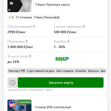
Т-Банк Премиум карта
5
17 отзывов
Т-Банк (Тинькофф)
Обслуживание
Снятие наличных
?
?
2990 ₽/мес
500 000 ₽/мес
Переводы
Кэшбэк
?
?
5 000 000 ₽/мес
1 - 30%
% на остаток
?
до 14%
Паспорт РФ
С доставкой на дом
Без справок
Кэшбэк
Бонусы
Баллы
Заказать карту
Лицензия №: 2673, реклама АО "ТБАНК".
3 дизайна
Стикер ВТБ платежный