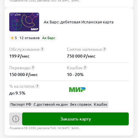
Лицензия №: 2590, реклама ПАО "АК БАРС" БАНК.
Ак Барс: дебетовая Исламская карта
5
12 отзывов
Ак Барс
Обслуживание
Снятие наличных
?
?
199 ₽/мес
750 000 ₽/мес
Переводы
Кэшбэк
?
?
150 000 ₽/мес
10 - 20%
% на остаток
?
до 9.5%
Паспорт РФ
С доставкой на дом
Без справок
Кэшбэк
Заказать карту
Лицензия №: 2590, реклама ПАО "АК БАРС" БАНК.