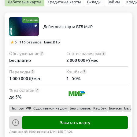
Дебетовые карты
Кредитные карты
Вклады
Займы
Кред
2 дизайна
Дебетовая карта ВТБ МИР
5
116 отзывов
Банк ВТБ
Обслуживание
Снятие наличных
?
?
Бесплатно
2 000 000 ₽/мес
Переводы
Кэшбэк
?
?
1 000 000 ₽/мес
1 - 50%
% на остаток
?
до 5%
Паспорт РФ
С доставкой на дом
Без справок
Кэшбэк
Бонусы
Баллы
Заказать карту
Лицензия №: 1000, реклама БАНК ВТБ (ПАО).