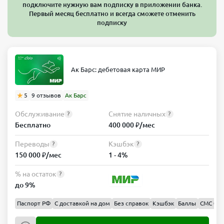
подключите нужную вам подписку в приложении банка.
Первый месяц бесплатно и всегда сможете отменить
подписку
Ак Барс: дебетовая карта МИР
5
9 отзывов
Ак Барс
Обслуживание
Снятие наличных
?
?
Бесплатно
400 000 ₽/мес
Переводы
Кэшбэк
?
?
150 000 ₽/мес
1 - 4%
% на остаток
?
до 9%
Паспорт РФ
С доставкой на дом
Без справок
Кэшбэк
Баллы
СМС 0 ₽