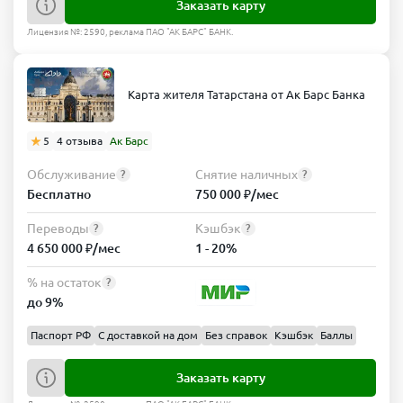
Заказать карту
Лицензия №: 2590, реклама ПАО "АК БАРС" БАНК.
Карта жителя Татарстана от Ак Барс Банка
5
4 отзыва
Ак Барс
Обслуживание
Снятие наличных
?
?
Бесплатно
750 000 ₽/мес
Переводы
Кэшбэк
?
?
4 650 000 ₽/мес
1 - 20%
% на остаток
?
до 9%
Паспорт РФ
С доставкой на дом
Без справок
Кэшбэк
Баллы
Заказать карту