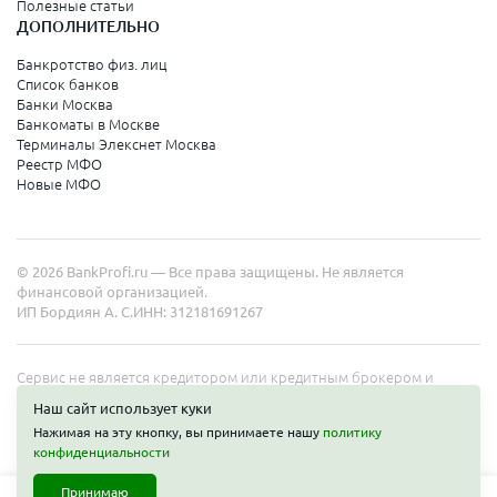
Полезные статьи
ДОПОЛНИТЕЛЬНО
Банкротство физ. лиц
Список банков
Банки Москва
Банкоматы в Москве
Терминалы Элекснет Москва
Реестр МФО
Новые МФО
© 2026 BankProfi.ru — Все права защищены. Не является
финансовой организацией.
ИП Бордиян А. С.
ИНН: 312181691267
Сервис не является кредитором или кредитным брокером и
работает в интересах представленных организаций. Информация
Наш сайт использует куки
на сайте не является публичной офертой. Полные условия услуг
Нажимая на эту кнопку, вы принимаете нашу
политику
уточняйте на сайте организаций.
конфиденциальности
Принимаю