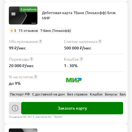
6 дизайнов
Дебетовая карта ТБанк (Тинькофф) Блэк
МИР
5
75 отзывов
Т-Банк (Тинькофф)
Обслуживание
Снятие наличных
?
?
99 ₽/мес
500 000 ₽/мес
Переводы
Кэшбэк
?
?
20 000 ₽/мес
1 - 30%
% на остаток
?
до 9%
Паспорт РФ
С доставкой на дом
Без справок
Кэшбэк
Бонусы
Баллы
Заказать карту
Лицензия №: 2673, реклама АО "ТБАНК".