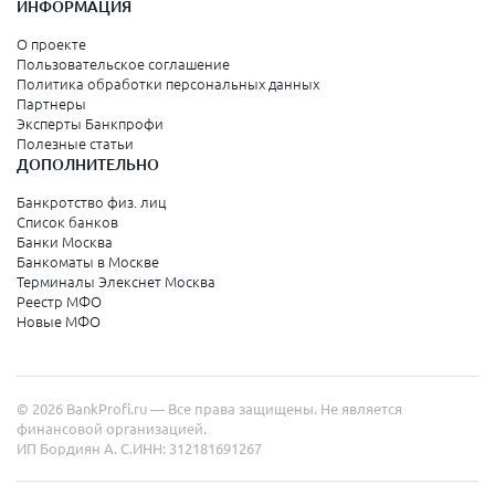
ИНФОРМАЦИЯ
О проекте
Пользовательское соглашение
Политика обработки персональных данных
Партнеры
Эксперты Банкпрофи
Полезные статьи
ДОПОЛНИТЕЛЬНО
Банкротство физ. лиц
Список банков
Банки Москва
Банкоматы в Москве
Терминалы Элекснет Москва
Реестр МФО
Новые МФО
© 2026 BankProfi.ru — Все права защищены. Не является
финансовой организацией.
ИП Бордиян А. С.
ИНН: 312181691267