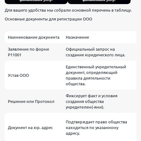
Для вашего удобства мы собрали основной перечень в таблицу.
Основные документы для регистрации ООО
Наименование документа
Назначение
В
Заявление по форме
Официальный запрос на
З
Р11001
создание юридического лица.
у
Единственный учредительный
М
документ, определяющий
Устав ООО
т
правила деятельности
п
общества.
Фиксирует факт и условия
Р
Решение или Протокол
создания общества
у
учредителем(-ями).
д
Д
Подтверждает право общества
с
Документ на юр. адрес
находиться по указанному
с
адресу.
г