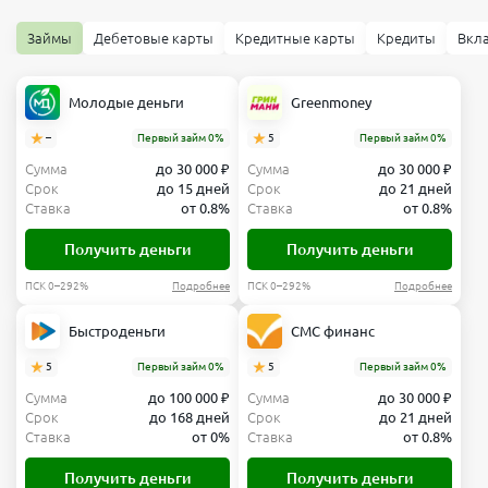
Займы
Дебетовые карты
Кредитные карты
Кредиты
Вкл
Молодые деньги
Greenmoney
–
Первый займ 0%
5
Первый займ 0%
Сумма
до 30 000 ₽
Сумма
до 30 000 ₽
Срок
до 15 дней
Срок
до 21 дней
Ставка
от 0.8%
Ставка
от 0.8%
Получить деньги
Получить деньги
ПСК 0–292%
Подробнее
ПСК 0–292%
Подробнее
Быстроденьги
СМС финанс
5
Первый займ 0%
5
Первый займ 0%
Сумма
до 100 000 ₽
Сумма
до 30 000 ₽
Срок
до 168 дней
Срок
до 21 дней
Ставка
от 0%
Ставка
от 0.8%
Получить деньги
Получить деньги