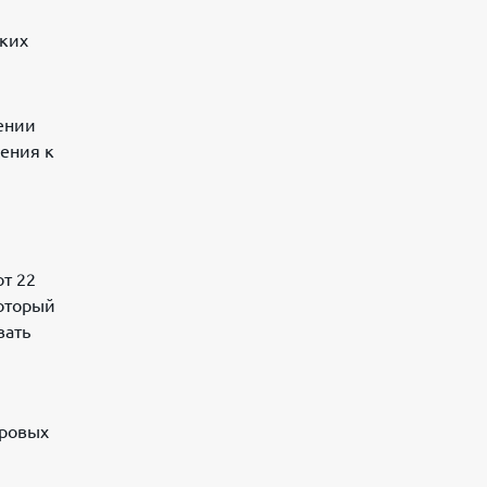
ьких
ении
щения к
т 22
который
вать
фровых