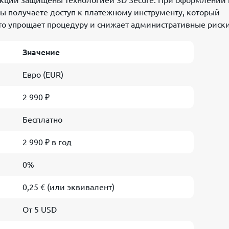
закции защищены технологией 3D Secure. При оформлении 
Вы получаете доступ к платежному инструменту, который
то упрощает процедуру и снижает административные риски
Значение
Евро (EUR)
2 990 ₽
Бесплатно
2 990 ₽ в год
0%
0,25 € (или эквивалент)
От 5 USD