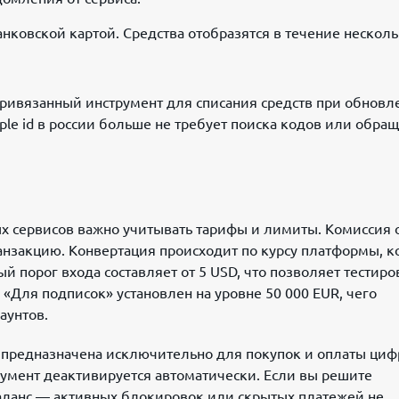
нковской картой. Средства отобразятся в течение нескол
 привязанный инструмент для списания средств при обновл
le id в россии больше не требует поиска кодов или обра
 сервисов важно учитывать тарифы и лимиты. Комиссия о
ранзакцию. Конвертация происходит по курсу платформы, 
порог входа составляет от 5 USD, что позволяет тестиро
«Для подписок» установлен на уровне 50 000 EUR, чего
аунтов.
а предназначена исключительно для покупок и оплаты ци
трумент деактивируется автоматически. Если вы решите
баланс — активных блокировок или скрытых платежей не