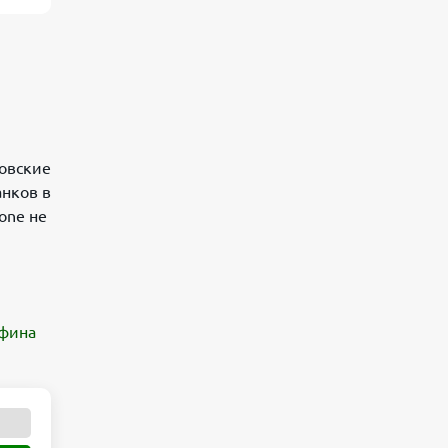
Что делать, если подписка не
продлевается?
Итог от Банкпрофи ру
ковские
анков в
one не
фина