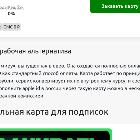
Заказать карту
оды
Кэшбэк
0%
к
СМС 0 ₽
: рабочая альтернатива
миру», выпущенная в евро. Она создается полностью онла
D как стандартный способ оплаты. Карта работает по принц
убли, сервис конвертирует их по внутреннему курсу, и ср
полнить apple id в россии через такую карту можно в нес
зрачной комиссией.
льная карта для подписок