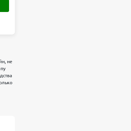
йн, не
ипу
едства
колько