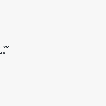
, что
ы в