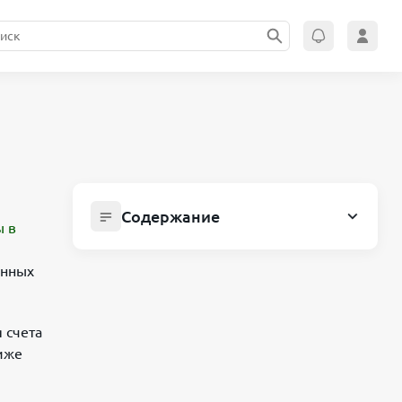
Содержание
ы в
Как сейчас пополнить Apple ID в
России: актуальный способ
анных
Почему традиционные способы
больше не работают
 счета
Как теперь пополнять apple id в
Ниже
россии: рабочая альтернатива
Что представляет собой виртуальная