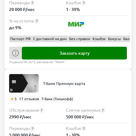
Переводы
Кэшбэк
?
?
20 000 ₽/мес
1 - 30%
% на остаток
?
до 9%
Паспорт РФ
С доставкой на дом
Без справок
Кэшбэк
Бонусы
Баллы
Заказать карту
Лицензия №: 2673, реклама АО "ТБАНК".
Т-Банк Премиум карта
5
17 отзывов
Т-Банк (Тинькофф)
Обслуживание
Снятие наличных
?
?
2990 ₽/мес
500 000 ₽/мес
Переводы
Кэшбэк
?
?
5 000 000 ₽/мес
1 - 30%