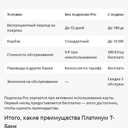
Условие
Без подписки Pro
С подписко
Беспроцентный период на
До 55 дней
До 180 дне
покупки
Кэшбэк
Стандартный
До 10 000 
0 ₽ при
590 ₽/год 
Стоимость обслуживания
неиспользовании
бесплатно
Переводы в другие банки
Комиссия по тарифу
Бесплатно
Скидка 50%
Экономия на обслуживании
—
обслужива
Подписка Pro окупается при активном использовании карты.
Первый месяц предоставляется бесплатно — этого достаточно,
чтобы оценить преимущества.
Итого, какие преимущества Платинум Т-
Банк