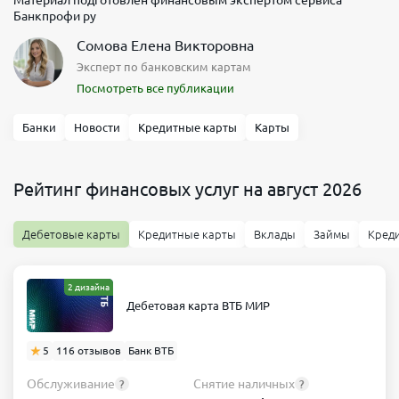
Банкпрофи ру
Сомова Елена Викторовна
Эксперт по банковским картам
Посмотреть все публикации
Банки
Новости
Кредитные карты
Карты
Рейтинг финансовых услуг на август 2026
Дебетовые карты
Кредитные карты
Вклады
Займы
Кред
2 дизайна
Дебетовая карта ВТБ МИР
5
116 отзывов
Банк ВТБ
Обслуживание
Снятие наличных
?
?