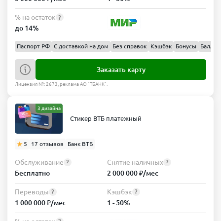
% на остаток
?
до 14%
Паспорт РФ
С доставкой на дом
Без справок
Кэшбэк
Бонусы
Баллы
Заказать карту
Лицензия №: 2673, реклама АО "ТБАНК".
3 дизайна
Стикер ВТБ платежный
5
17 отзывов
Банк ВТБ
Обслуживание
Снятие наличных
?
?
Бесплатно
2 000 000 ₽/мес
Переводы
Кэшбэк
?
?
1 000 000 ₽/мес
1 - 50%