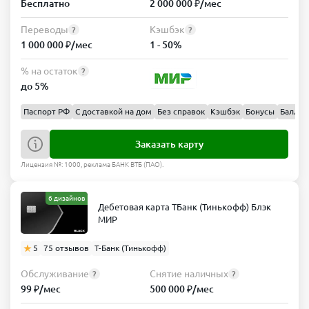
Бесплатно
2 000 000 ₽/мес
Переводы
Кэшбэк
?
?
1 000 000 ₽/мес
1 - 50%
% на остаток
?
до 5%
Паспорт РФ
С доставкой на дом
Без справок
Кэшбэк
Бонусы
Баллы
Заказать карту
Лицензия №: 1000, реклама БАНК ВТБ (ПАО).
6 дизайнов
Дебетовая карта ТБанк (Тинькофф) Блэк
МИР
5
75 отзывов
Т-Банк (Тинькофф)
Обслуживание
Снятие наличных
?
?
99 ₽/мес
500 000 ₽/мес