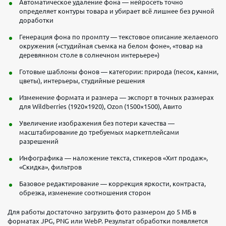
Автоматическое удаление фона — нейросеть точно
определяет контуры товара и убирает всё лишнее без ручной
доработки
Генерация фона по промпту — текстовое описание желаемого
окружения («студийная съемка на белом фоне», «товар на
деревянном столе в солнечном интерьере»)
Готовые шаблоны фонов — категории: природа (песок, камни,
цветы), интерьеры, студийные решения
Изменение формата и размера — экспорт в точных размерах
для Wildberries (1920×1920), Ozon (1500×1500), Авито
Увеличение изображения без потери качества —
масштабирование до требуемых маркетплейсами
разрешений
Инфографика — наложение текста, стикеров «Хит продаж»,
«Скидка», фильтров
Базовое редактирование — коррекция яркости, контраста,
обрезка, изменение соотношения сторон
Для работы достаточно загрузить фото размером до 5 МБ в
форматах JPG, PNG или WebP. Результат обработки появляется