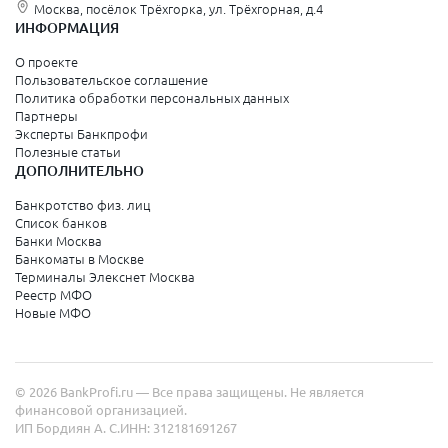
Москва, посёлок Трёхгорка, ул. Трёхгорная, д.4
ИНФОРМАЦИЯ
О проекте
Пользовательское соглашение
Политика обработки персональных данных
Партнеры
Эксперты Банкпрофи
Полезные статьи
ДОПОЛНИТЕЛЬНО
Банкротство физ. лиц
Список банков
Банки Москва
Банкоматы в Москве
Терминалы Элекснет Москва
Реестр МФО
Новые МФО
© 2026 BankProfi.ru — Все права защищены. Не является
финансовой организацией.
ИП Бордиян А. С.
ИНН: 312181691267