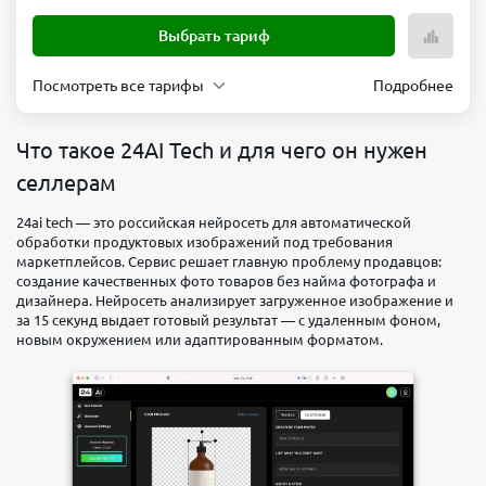
Выбрать тариф
Посмотреть все тарифы
Подробнее
Ноль
Обслуживание
Переводы
Что такое 24AI Tech и для чего он нужен
юр.
0 ₽/
селлерам
лицам
мес
Безлимит
24ai tech — это российская нейросеть для автоматической
Переводы
Вывод
обработки продуктовых изображений под требования
физ
наличных
маркетплейсов. Сервис решает главную проблему продавцов:
создание качественных фото товаров без найма фотографа и
лицам
себе
дизайнера. Нейросеть анализирует загруженное изображение и
150
Безлимит
за 15 секунд выдает готовый результат — с удаленным фоном,
000 ₽/
новым окружением или адаптированным форматом.
мес
Выбрать
тариф