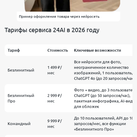
Пример оформления товара через нейросеть
Тарифы сервиса 24AI в 2026 году
Тариф
Стоимость
Ключевые возможности
Все нейросети для фото,
1 499 ₽/
неограниченное количество
Безлимитный
мес
изображений, 1 пользователь,
ChatGPT 4o (до 20 запросов/час)
Фото + видео, до 3 пользователе
Безлимитный
2 999 ₽/
ChatGPT (до 50 запросов/час),
Про
мес
пакетная инфографика, AI-виде
для обложек
До 10 пользователей, API до 10 
9 999 ₽/
Командный
запросов/мес, все функции
мес
«Безлимитного Про»