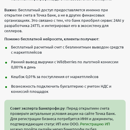
юр.
25 000
лицам
₽/мес
Важно:
Бесплатный доступ предоставляется именно при
Безлимит
открытии счета в Точка Банк, а не в других финансовых
организациях. Это связано с тем, что банк приобрел сервис 24AI у
Переводы
Вывод
разработчика 24TTL и интегрировал его в экосистему для
физ
наличных
селлеров.
лицам
себе
Помимо бесплатной нейросети, клиенты получают:
10
5 млн
Бесплатный расчетный счет с безлимитным выводом средств
млн
₽/мес
с маркетплейсов
₽/мес
Ранний вывод выручки с Wildberries по льготной комиссии
Выбрать
0,001% в день
тариф
Кешбэк 0,01% за поступления от маркетплейсов
Возможность подключить бухгалтерию с учетом НДС и
комиссий площадок
Совет эксперта Банкпрофи.ру:
Перед открытием счета
проверьте актуальные условия акции на сайте Точка Банк.
Для регистрации бизнеса потребуется ИНН и документы,
подтверждающие статус ИП или ООО.
Регистрацию ИП
можно пройти онлайн через Банкпрофи ру без