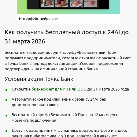
Обслуживание
Переводы
юр.
3 500
Интерфейс нейросети
лицам
₽/мес
Безлимит
Как получить бесплатный доступ к 24AI до
Переводы
Вывод
31 марта 2026
физ
наличных
лицам
себе
Бесплатный годовой доступ к тарифу «Безлимитный Про»
получают предприниматели, которые открывают расчетный счет
1 млн
300
в Точка Банк в период действия акции. Условия предложения
₽/мес
000 ₽/
подтверждены на официальной странице банка.
мес
Условия акции Точка Банк
Выбрать
Открытие
бизнес-счет для ИП или ООО
до 31 марта 2026 года
тариф
Автоматическое подключение к сервису 24AI без
дополнительных заявок
Бесплатный тариф «Безлимитный Про» на 12 месяцев с
момента подключения
Корпоративный
Доступ к расширенным функциям: обработка фото и видео,
Обслуживание
Переводы
пакетная инфографика, до 3 пользователей в аккаунте.