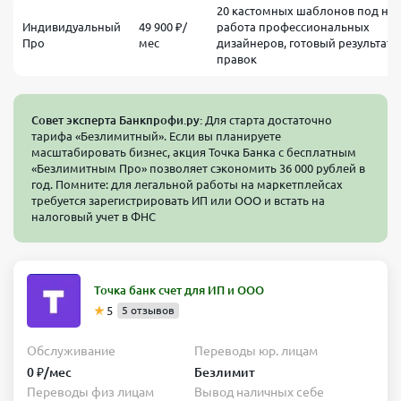
20 кастомных шаблонов под ниш
Индивидуальный
49 900 ₽/
работа профессиональных
Про
мес
дизайнеров, готовый результат 
правок
Совет эксперта Банкпрофи.ру:
Для старта достаточно
тарифа «Безлимитный». Если вы планируете
масштабировать бизнес, акция Точка Банка с бесплатным
«Безлимитным Про» позволяет сэкономить 36 000 рублей в
год. Помните: для легальной работы на маркетплейсах
требуется зарегистрировать ИП или ООО и встать на
налоговый учет в ФНС
Точка банк счет для ИП и ООО
5
5 отзывов
Обслуживание
Переводы юр. лицам
0 ₽/мес
Безлимит
Переводы физ лицам
Вывод наличных себе