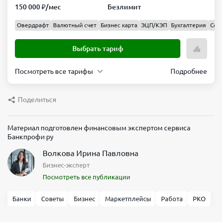
150 000 ₽/мес
Безлимит
Овердрафт
Валютный счет
Бизнес карта
ЭЦП/КЭП
Бухгалтерия
Сер
Выбрать тариф
Посмотреть все тарифы
Подробнее
Ноль
Обслуживание
Переводы
Поделиться
юр.
0 ₽/
лицам
мес
Материал подготовлен финансовым экспертом сервиса
Безлимит
Банкпрофи ру
Переводы
Вывод
физ
наличных
Волкова Ирина Павловна
лицам
себе
Бизнес-эксперт
150
Безлимит
Посмотреть все публикации
000 ₽/
мес
Банки
Советы
Бизнес
Маркетплейсы
Работа
РКО
Выбрать