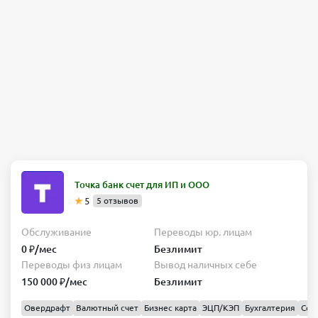
Точка банк счет для ИП и ООО
5
5 отзывов
Обслуживание
Переводы юр. лицам
0 ₽/мес
Безлимит
Переводы физ лицам
Вывод наличных себе
150 000 ₽/мес
Безлимит
Овердрафт
Валютный счет
Бизнес карта
ЭЦП/КЭП
Бухгалтерия
Сер