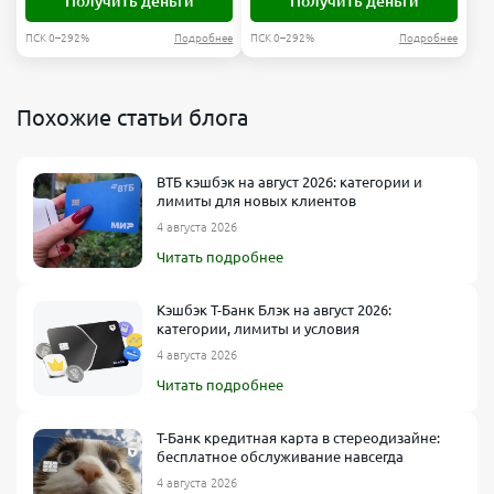
Получить деньги
Получить деньги
Корпоративный
ПСК 0–292%
Подробнее
ПСК 0–292%
Подробнее
Обслуживание
Переводы
юр.
25 000
лицам
₽/мес
Похожие статьи блога
Безлимит
Переводы
Вывод
физ
наличных
ВТБ кэшбэк на август 2026: категории и
лимиты для новых клиентов
лицам
себе
10
5 млн
4 августа 2026
млн
₽/мес
Читать подробнее
₽/мес
Кэшбэк Т-Банк Блэк на август 2026:
Выбрать
категории, лимиты и условия
тариф
4 августа 2026
Читать подробнее
Т-Банк кредитная карта в стереодизайне:
бесплатное обслуживание навсегда
4 августа 2026