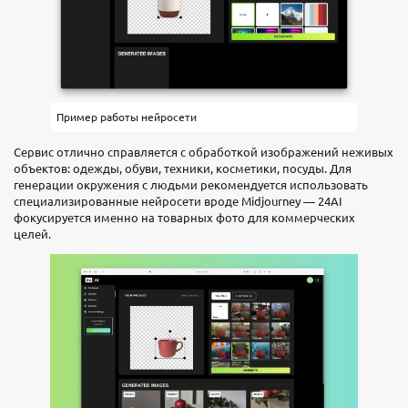
Начало
Обслуживание
Переводы
юр.
700 ₽/
лицам
мес
Пример работы нейросети
Безлимит
Сервис отлично справляется с обработкой изображений неживых
Переводы
Вывод
объектов: одежды, обуви, техники, косметики, посуды. Для
физ
наличных
генерации окружения с людьми рекомендуется использовать
лицам
себе
специализированные нейросети вроде Midjourney — 24AI
400
50
фокусируется именно на товарных фото для коммерческих
целей.
000 ₽/
000 ₽/
мес
мес
Выбрать
тариф
Развитие