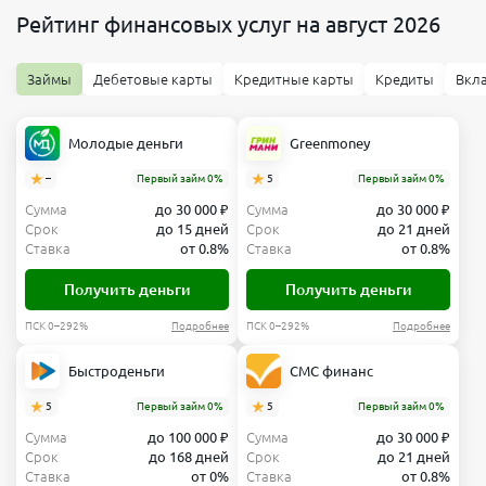
тариф
Рейтинг финансовых услуг на август 2026
Займы
Дебетовые карты
Кредитные карты
Кредиты
Вкл
Начало
Молодые деньги
Greenmoney
Обслуживание
Переводы
–
Первый займ 0%
5
Первый займ 0%
юр.
700 ₽/
лицам
мес
Сумма
до 30 000 ₽
Сумма
до 30 000 ₽
Срок
до 15 дней
Срок
до 21 дней
Безлимит
Ставка
от 0.8%
Ставка
от 0.8%
Переводы
Вывод
физ
наличных
Получить деньги
Получить деньги
лицам
себе
ПСК 0–292%
Подробнее
ПСК 0–292%
400
50
Подробнее
000 ₽/
000 ₽/
Быстроденьги
СМС финанс
мес
мес
5
Первый займ 0%
5
Первый займ 0%
Выбрать
Сумма
до 100 000 ₽
Сумма
до 30 000 ₽
тариф
Срок
до 168 дней
Срок
до 21 дней
Ставка
от 0%
Ставка
от 0.8%