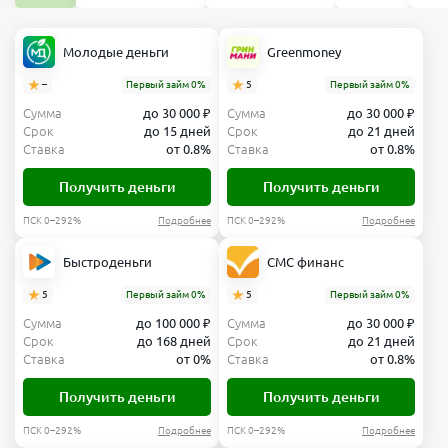
Выбрать
мес
₽/мес
тариф
Молодые деньги
Greenmoney
Выбрать
тариф
–
Первый займ 0%
5
Первый займ 0%
Сумма
до 30 000 ₽
Сумма
до 30 000 ₽
Профессиональный
Срок
до 15 дней
Срок
до 21 дней
Ставка
от 0.8%
Ставка
от 0.8%
Обслуживание
Переводы
юр.
4 990 ₽/
Получить деньги
Получить деньги
лицам
мес
ПСК 0–292%
Подробнее
ПСК 0–292%
Подробнее
Безлимит
Переводы
Вывод
Быстроденьги
СМС финанс
физ
наличных
лицам
себе
5
Первый займ 0%
5
Первый займ 0%
Безлимит
500 000
Сумма
до 100 000 ₽
Сумма
до 30 000 ₽
₽/мес
Срок
до 168 дней
Срок
до 21 дней
Ставка
от 0%
Ставка
от 0.8%
Выбрать
Получить деньги
Получить деньги
тариф
ПСК 0–292%
Подробнее
ПСК 0–292%
Подробнее