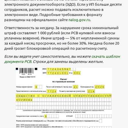
₽/мес
000 ₽/
тариф
электронного документооборота (ЭДО). Если у ИП больше десяти
мес
сотрудников, расчет можно подавать исключительно в
электронном виде. Подробные требования к формату
Выбрать
размещены на официальном сайте
nalog.gov.ru
.
тариф
Ответственность за несдачу. За нарушение срока минимальный
Продвинутый
штраф составляет 1 000 рублей (если РСВ нулевой или взносы
уплачены вовремя). Иначе штраф — 5% от неуплаченной суммы
Обслуживание
Переводы
за каждый месяц просрочки, но не более 30%. Несдача более 20
дней грозит блокировкой операций по расчетному счету.
юр.
1 990
Профессиональный
лицам
₽/мес
Если вы ведете учет самостоятельно, вы можете
скачать шаблон
документа РСВ
. Строки для замены выделены желтым.
Безлимит
Обслуживание
Переводы
Переводы
Вывод
юр.
4 990 ₽/
физ
наличных
лицам
мес
лицам
себе
Безлимит
Безлимит
300
Переводы
Вывод
000 ₽/
физ
наличных
мес
лицам
себе
2 млн ₽/
500 000
Выбрать
мес
₽/мес
тариф
Выбрать