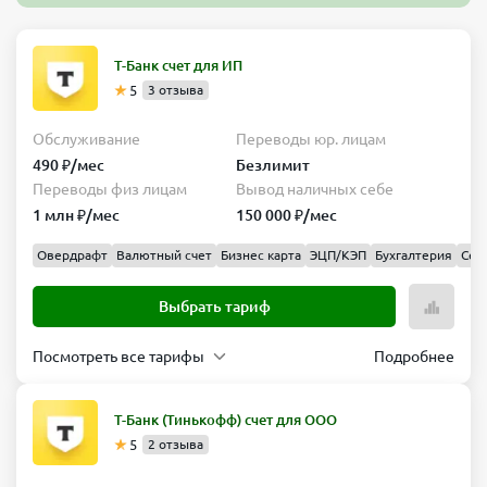
Т-Банк счет для ИП
5
3 отзыва
Обслуживание
Переводы юр. лицам
490 ₽/мес
Безлимит
Переводы физ лицам
Вывод наличных себе
1 млн ₽/мес
150 000 ₽/мес
Овердрафт
Валютный счет
Бизнес карта
ЭЦП/КЭП
Бухгалтерия
Сер
Выбрать тариф
Посмотреть все тарифы
Подробнее
Простой
Обслуживание
Переводы
Т-Банк (Тинькофф) счет для ООО
юр.
490 ₽/
5
2 отзыва
лицам
мес
Безлимит