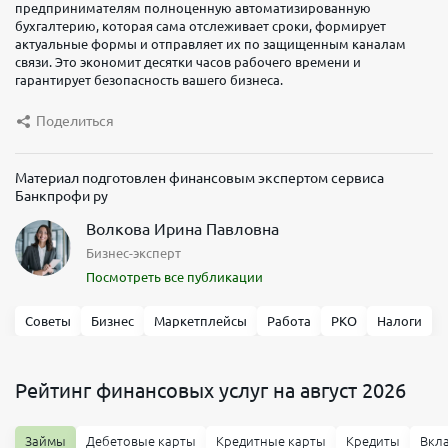
предпринимателям полноценную автоматизированную
мес
лицам
себе
бухгалтерию, которая сама отслеживает сроки, формирует
2 млн
300
актуальные формы и отправляет их по защищенным каналам
Выбрать
₽/мес
000 ₽/
связи. Это экономит десятки часов рабочего времени и
тариф
гарантирует безопасность вашего бизнеса.
мес
Поделиться
Выбрать
тариф
Продвинутый
Материал подготовлен финансовым экспертом сервиса
Банкпрофи ру
Обслуживание
Переводы
Волкова Ирина Павловна
юр.
1 990
Профессиональный
лицам
₽/мес
Бизнес-эксперт
Безлимит
Посмотреть все публикации
Обслуживание
Переводы
Переводы
Вывод
юр.
4 990 ₽/
физ
наличных
Советы
Бизнес
Маркетплейсы
Работа
РКО
Налоги
лицам
мес
лицам
себе
Безлимит
Безлимит
300
Переводы
Вывод
Рейтинг финансовых услуг на август 2026
000 ₽/
физ
наличных
мес
лицам
себе
2 млн ₽/
500 000
Займы
Дебетовые карты
Кредитные карты
Кредиты
Вкл