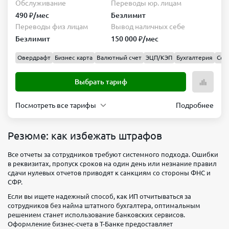
Обслуживание
Переводы юр. лицам
Переводы
Вывод
490 ₽/мес
Безлимит
физ
наличных
Переводы физ лицам
Вывод наличных себе
лицам
себе
Безлимит
150 000 ₽/мес
1 млн
150
₽/мес
000 ₽/
Овердрафт
Бизнес карта
Валютный счет
ЭЦП/КЭП
Бухгалтерия
Сер
мес
Выбрать тариф
Выбрать
тариф
Посмотреть все тарифы
Подробнее
Простой
Обслуживание
Переводы
Резюме: как избежать штрафов
юр.
490 ₽/
Продвинутый
лицам
мес
Все отчеты за сотрудников требуют системного подхода. Ошибки
в реквизитах, пропуск сроков на один день или незнание правил
Безлимит
Обслуживание
Переводы
сдачи нулевых отчетов приводят к санкциям со стороны ФНС и
Переводы
Вывод
юр.
1 990
СФР.
физ
наличных
лицам
₽/мес
Если вы ищете надежный способ, как ИП отчитываться за
лицам
себе
Безлимит
сотрудников без найма штатного бухгалтера, оптимальным
Безлимит
150
Переводы
Вывод
решением станет использование банковских сервисов.
000 ₽/
Оформление бизнес-счета в Т-Банке предоставляет
физ
наличных