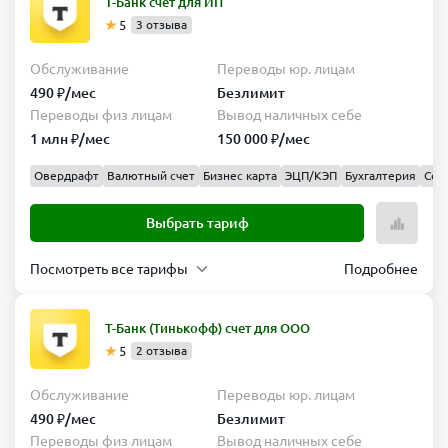
Т-Банк счет для ИП
5
3 отзыва
Обслуживание
Переводы юр. лицам
490 ₽/мес
Безлимит
Переводы физ лицам
Вывод наличных себе
1 млн ₽/мес
150 000 ₽/мес
Овердрафт
Валютный счет
Бизнес карта
ЭЦП/КЭП
Бухгалтерия
Сер
Выбрать тариф
Посмотреть все тарифы
Подробнее
Простой
Обслуживание
Переводы
Т-Банк (Тинькофф) счет для ООО
юр.
490 ₽/
5
2 отзыва
лицам
мес
Безлимит
Обслуживание
Переводы юр. лицам
Переводы
Вывод
490 ₽/мес
Безлимит
физ
наличных
Переводы физ лицам
Вывод наличных себе