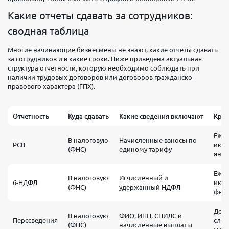
Какие отчеты сдавать за сотрудников:
сводная таблица
Многие начинающие бизнесмены не знают, какие отчеты сдавать
за сотрудников и в какие сроки. Ниже приведена актуальная
структура отчетности, которую необходимо соблюдать при
наличии трудовых договоров или договоров гражданско-
правового характера (ГПХ).
Отчетность
Куда сдавать
Какие сведения включают
Край
Ежек
В налоговую
Начисленные взносы по
РСВ
июля
(ФНС)
единому тарифу
янва
Ежек
В налоговую
Исчисленный и
6-НДФЛ
июля
(ФНС)
удержанный НДФЛ
фев
До 2
В налоговую
ФИО, ИНН, СНИЛС и
Перссведения
след
(ФНС)
начисленные выплаты