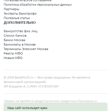
Политика обработки персональных данных
Партнеры
Эксперты Банкпрофи
Полезные статьи
ДОПОЛНИТЕЛЬНО
Банкротство физ. лиц
Список банков
Банки Москва
Банкоматы в Москве
Терминалы Элекснет Москва
Реестр МФО
Новые МФО
© 2026 BankProfi.ru — Все права защищены. Не является
финансовой организацией.
ИП Бордиян А. С.
ИНН: 312181691267
Сервис не является кредитором или кредитным брокером и
работает в интересах представленных организаций. Информация
Наш сайт использует куки
на сайте не является публичной офертой. Полные условия услуг