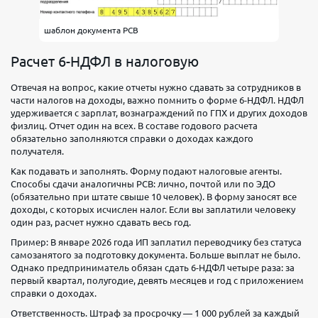
тариф
шаблон документа РСВ
Профессиональный
Расчет 6-НДФЛ в налоговую
Обслуживание
Переводы
юр.
4 990 ₽/
Отвечая на вопрос, какие отчеты нужно сдавать за сотрудников в
части налогов на доходы, важно помнить о форме 6-НДФЛ. НДФЛ
лицам
мес
удерживается с зарплат, вознаграждений по ГПХ и других доходов
Безлимит
физлиц. Отчет один на всех. В составе годового расчета
Переводы
Вывод
обязательно заполняются справки о доходах каждого
физ
наличных
получателя.
лицам
себе
Как подавать и заполнять. Форму подают налоговые агенты.
Безлимит
500 000
Способы сдачи аналогичны РСВ: лично, почтой или по ЭДО
(обязательно при штате свыше 10 человек). В форму заносят все
₽/мес
доходы, с которых исчислен налог. Если вы заплатили человеку
один раз, расчет нужно сдавать весь год.
Выбрать
Пример: В январе 2026 года ИП заплатил переводчику без статуса
тариф
самозанятого за подготовку документа. Больше выплат не было.
Однако предприниматель обязан сдать 6-НДФЛ четыре раза: за
первый квартал, полугодие, девять месяцев и год с приложением
справки о доходах.
Ответственность. Штраф за просрочку — 1 000 рублей за каждый