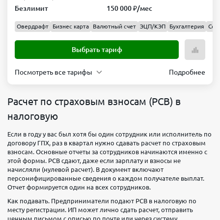
лицам
себе
Безлимит
150 000 ₽/мес
1 млн
150
₽/мес
000 ₽/
Овердрафт
Бизнес карта
Валютный счет
ЭЦП/КЭП
Бухгалтерия
Сер
мес
Выбрать тариф
Выбрать
тариф
Посмотреть все тарифы
Подробнее
Простой
Обслуживание
Переводы
Расчет по страховым взносам (РСВ) в
юр.
490 ₽/
налоговую
Продвинутый
лицам
мес
Безлимит
Обслуживание
Переводы
Если в году у вас был хотя бы один сотрудник или исполнитель по
Переводы
Вывод
договору ГПХ, раз в квартал нужно сдавать расчет по страховым
юр.
1 990
физ
наличных
взносам. Основные отчеты за сотрудников начинаются именно с
лицам
₽/мес
этой формы. РСВ сдают, даже если зарплату и взносы не
лицам
себе
Безлимит
начисляли (нулевой расчет). В документ включают
Безлимит
150
Переводы
Вывод
персонифицированные сведения о каждом получателе выплат.
000 ₽/
Отчет формируется один на всех сотрудников.
физ
наличных
мес
лицам
себе
Как подавать. Предприниматели подают РСВ в налоговую по
месту регистрации. ИП может лично сдать расчет, отправить
2 млн
300
Выбрать
ценным письмом с описью по почте или через систему