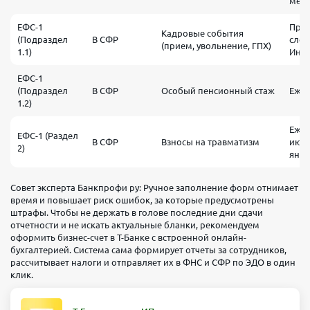
меся
ЕФС-1
Прие
Кадровые события
(Подраздел
В СФР
след
(прием, увольнение, ГПХ)
1.1)
Иное
ЕФС-1
(Подраздел
В СФР
Особый пенсионный стаж
Ежег
1.2)
Ежек
ЕФС-1 (Раздел
В СФР
Взносы на травматизм
июля
2)
янва
Совет эксперта Банкпрофи ру: Ручное заполнение форм отнимает
время и повышает риск ошибок, за которые предусмотрены
штрафы. Чтобы не держать в голове последние дни сдачи
отчетности и не искать актуальные бланки, рекомендуем
оформить бизнес-счет в Т-Банке с встроенной онлайн-
бухгалтерией. Система сама формирует отчеты за сотрудников,
рассчитывает налоги и отправляет их в ФНС и СФР по ЭДО в один
клик.