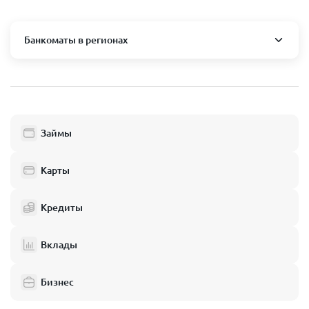
Банкоматы в регионах
Москва и область
Пушкино
Люберцы
Займы
Балашиха
Одинцово
Карты
Химки
Кредиты
Электросталь
Реутов
Вклады
Домодедово
Бизнес
Подольск