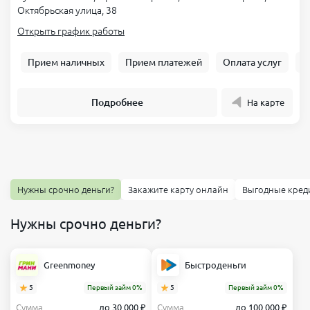
Октябрьская улица, 38
Открыть график работы
Прием наличных
Прием платежей
Оплата услуг
Б
Подробнее
На карте
Нужны срочно деньги?
Закажите карту онлайн
Выгодные кред
Нужны срочно деньги?
Greenmoney
Быстроденьги
5
Первый займ 0%
5
Первый займ 0%
Сумма
до 30 000 ₽
Сумма
до 100 000 ₽