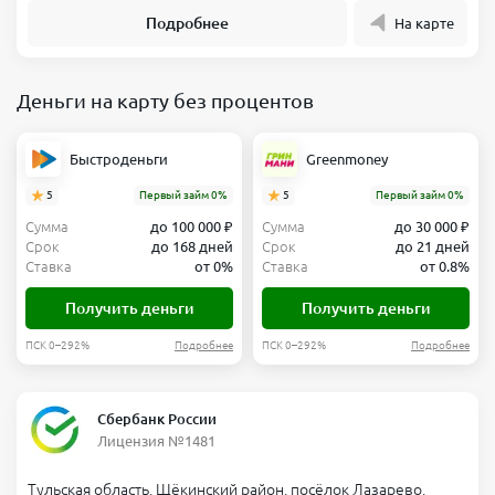
Подробнее
На карте
Деньги на карту без процентов
Быстроденьги
Greenmoney
5
Первый займ 0%
5
Первый займ 0%
Сумма
до 100 000 ₽
Сумма
до 30 000 ₽
Срок
до 168 дней
Срок
до 21 дней
Ставка
от 0%
Ставка
от 0.8%
Получить деньги
Получить деньги
ПСК 0–292%
Подробнее
ПСК 0–292%
Подробнее
Сбербанк России
Лицензия №1481
Тульская область, Щёкинский район, посёлок Лазарево,