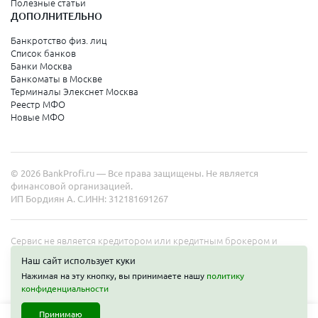
Полезные статьи
ДОПОЛНИТЕЛЬНО
Санкт-Петербург
Банкротство физ. лиц
Список банков
Краснодарский край
Банки Москва
Банкоматы в Москве
Армавир
Терминалы Элекснет Москва
Реестр МФО
Сочи
Новые МФО
Краснодар
Новороссийск
© 2026 BankProfi.ru — Все права защищены. Не является
Анапа
финансовой организацией.
ИП Бордиян А. С.
ИНН: 312181691267
Геленджик
Туапсе
Сервис не является кредитором или кредитным брокером и
работает в интересах представленных организаций. Информация
Ейск
Наш сайт использует куки
на сайте не является публичной офертой. Полные условия услуг
Нажимая на эту кнопку, вы принимаете нашу
политику
уточняйте на сайте организаций.
конфиденциальности
Свердловская область
Принимаю