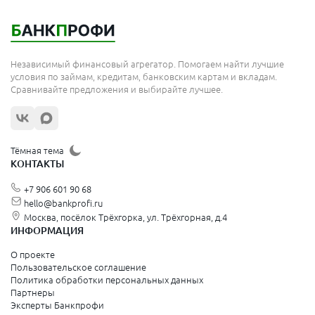
Мытищи
Королёв
Москва
Независимый финансовый агрегатор. Помогаем найти лучшие
Сергиев Посад
условия по займам, кредитам, банковским картам и вкладам.
Сравнивайте предложения и выбирайте лучшее.
Жуковский
Орехово-Зуево
Щёлково
Тёмная тема
КОНТАКТЫ
Красногорск
+7 906 601 90 68
Видное
hello@bankprofi.ru
Москва, посёлок Трёхгорка, ул. Трёхгорная, д.4
Зеленоград
ИНФОРМАЦИЯ
Серпухов
О проекте
Пользовательское соглашение
Политика обработки персональных данных
Санкт-Петербург и Ленинградская область
Партнеры
Эксперты Банкпрофи
Колпино