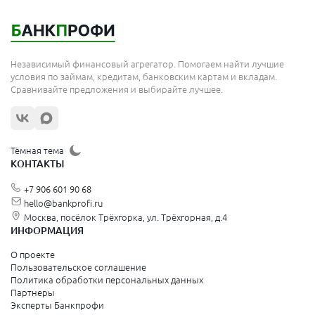
Мытищи
Королёв
Москва
Независимый финансовый агрегатор. Помогаем найти лучшие
Сергиев Посад
условия по займам, кредитам, банковским картам и вкладам.
Сравнивайте предложения и выбирайте лучшее.
Жуковский
Орехово-Зуево
Щёлково
Тёмная тема
КОНТАКТЫ
Красногорск
+7 906 601 90 68
Видное
hello@bankprofi.ru
Москва, посёлок Трёхгорка, ул. Трёхгорная, д.4
Зеленоград
ИНФОРМАЦИЯ
Серпухов
О проекте
Пользовательское соглашение
Политика обработки персональных данных
Санкт-Петербург и Ленинградская область
Партнеры
Эксперты Банкпрофи
Колпино