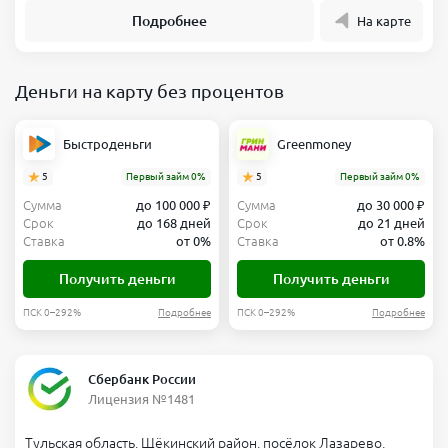
Подробнее
На карте
Деньги на карту без процентов
Быстроденьги
Greenmoney
5
Первый займ 0%
5
Первый займ 0%
Сумма
до 100 000 ₽
Сумма
до 30 000 ₽
Срок
до 168 дней
Срок
до 21 дней
Ставка
от 0%
Ставка
от 0.8%
Получить деньги
Получить деньги
ПСК 0–292%
Подробнее
ПСК 0–292%
Подробнее
Сбербанк России
Лицензия №1481
Тульская область, Щёкинский район, посёлок Лазарево,