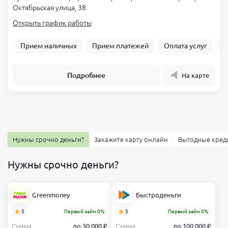
Октябрьская улица, 38
Открыть график работы
Прием наличных
Прием платежей
Оплата услуг
Б
Подробнее
На карте
Нужны срочно деньги?
Закажите карту онлайн
Выгодные кред
Нужны срочно деньги?
Greenmoney
Быстроденьги
5
Первый займ 0%
5
Первый займ 0%
Сумма
до 30 000 ₽
Сумма
до 100 000 ₽