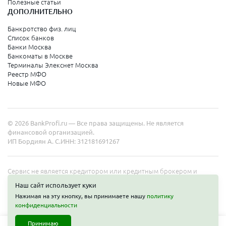
Полезные статьи
ДОПОЛНИТЕЛЬНО
Санкт-Петербург
Банкротство физ. лиц
Список банков
Краснодарский край
Банки Москва
Банкоматы в Москве
Армавир
Терминалы Элекснет Москва
Реестр МФО
Сочи
Новые МФО
Краснодар
Новороссийск
© 2026 BankProfi.ru — Все права защищены. Не является
Анапа
финансовой организацией.
ИП Бордиян А. С.
ИНН: 312181691267
Геленджик
Туапсе
Сервис не является кредитором или кредитным брокером и
работает в интересах представленных организаций. Информация
Ейск
Наш сайт использует куки
на сайте не является публичной офертой. Полные условия услуг
Нажимая на эту кнопку, вы принимаете нашу
политику
уточняйте на сайте организаций.
конфиденциальности
Свердловская область
Принимаю