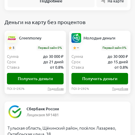
Подробнее
На карте
Деньги на карту без процентов
Greenmoney
Молодые деньги
5
Первый займ 0%
–
Первый займ 0%
Сумма
до 30 000 ₽
Сумма
до 30 000 ₽
Срок
до 21 дней
Срок
до 15 дней
Ставка
от 0.8%
Ставка
от 0.8%
Получить деньги
Получить деньги
ПСК 0–292%
Подробнее
ПСК 0–292%
Подробнее
Сбербанк России
Лицензия №1481
Тульская область, Щёкинский район, посёлок Лазарево,
Октябрьская улица, 38