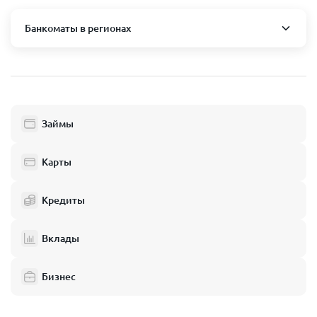
Банкоматы в регионах
Москва и область
Пушкино
Люберцы
Займы
Балашиха
Одинцово
Карты
Химки
Кредиты
Электросталь
Реутов
Вклады
Домодедово
Бизнес
Подольск
Мытищи