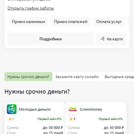
Открыть график работы
Прием наличных
Прием платежей
Оплата услуг
Б
Подробнее
На карте
Нужны срочно деньги?
Закажите карту онлайн
Выгодные кред
Нужны срочно деньги?
Молодые деньги
Greenmoney
–
Первый займ 0%
5
Первый займ 0%
Сумма
до 30 000 ₽
Сумма
до 30 000 ₽
Срок
до 15 дней
Срок
до 21 дней