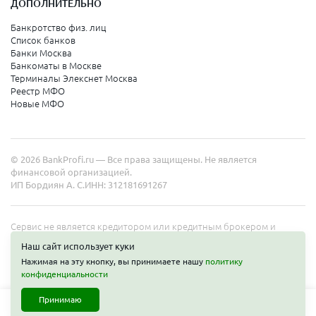
ДОПОЛНИТЕЛЬНО
Санкт-Петербург
Банкротство физ. лиц
Список банков
Краснодарский край
Банки Москва
Банкоматы в Москве
Армавир
Терминалы Элекснет Москва
Реестр МФО
Сочи
Новые МФО
Краснодар
Новороссийск
© 2026 BankProfi.ru — Все права защищены. Не является
Анапа
финансовой организацией.
ИП Бордиян А. С.
ИНН: 312181691267
Геленджик
Туапсе
Сервис не является кредитором или кредитным брокером и
работает в интересах представленных организаций. Информация
Ейск
Наш сайт использует куки
на сайте не является публичной офертой. Полные условия услуг
Нажимая на эту кнопку, вы принимаете нашу
политику
уточняйте на сайте организаций.
конфиденциальности
Свердловская область
Принимаю
Екатеринбург