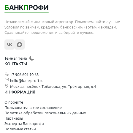
Королёв
Москва
Независимый финансовый агрегатор. Помогаем найти лучшие
Сергиев Посад
условия по займам, кредитам, банковским картам и вкладам.
Сравнивайте предложения и выбирайте лучшее.
Жуковский
Орехово-Зуево
Щёлково
Тёмная тема
КОНТАКТЫ
Красногорск
+7 906 601 90 68
Видное
hello@bankprofi.ru
Москва, посёлок Трёхгорка, ул. Трёхгорная, д.4
Зеленоград
ИНФОРМАЦИЯ
Серпухов
О проекте
Пользовательское соглашение
Политика обработки персональных данных
Санкт-Петербург и Ленинградская область
Партнеры
Эксперты Банкпрофи
Колпино
Полезные статьи