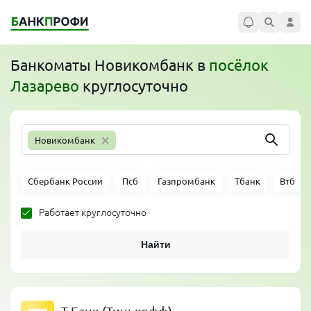
Банкоматы
Новикомбанк
в
посёлок
Лазарево
круглосуточно
×
Новикомбанк
Сбербанк России
Псб
Газпромбанк
Тбанк
Втб
Работает круглосуточно
Найти