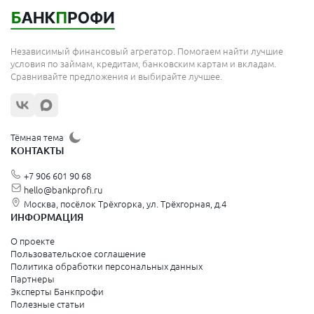
Королёв
Москва
Независимый финансовый агрегатор. Помогаем найти лучшие
Сергиев Посад
условия по займам, кредитам, банковским картам и вкладам.
Сравнивайте предложения и выбирайте лучшее.
Жуковский
Орехово-Зуево
Щёлково
Тёмная тема
КОНТАКТЫ
Красногорск
+7 906 601 90 68
Видное
hello@bankprofi.ru
Москва, посёлок Трёхгорка, ул. Трёхгорная, д.4
Зеленоград
ИНФОРМАЦИЯ
Серпухов
О проекте
Пользовательское соглашение
Политика обработки персональных данных
Санкт-Петербург и Ленинградская область
Партнеры
Эксперты Банкпрофи
Колпино
Полезные статьи