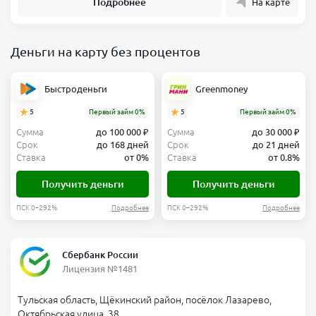
Подробнее
На карте
Деньги на карту без процентов
Быстроденьги
Greenmoney
5
Первый займ 0%
5
Первый займ 0%
Сумма
до 100 000 ₽
Сумма
до 30 000 ₽
Срок
до 168 дней
Срок
до 21 дней
Ставка
от 0%
Ставка
от 0.8%
Получить деньги
Получить деньги
ПСК 0–292%
Подробнее
ПСК 0–292%
Подробнее
Сбербанк России
Лицензия №1481
Тульская область, Щёкинский район, посёлок Лазарево,
Октябрьская улица, 38