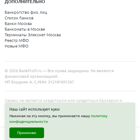
ДОПОЛНИТЕЛЬНО
Санкт-Петербург
Банкротство физ. лиц
Список банков
Краснодарский край
Банки Москва
Банкоматы в Москве
Армавир
Терминалы Элекснет Москва
Реестр МФО
Сочи
Новые МФО
Краснодар
Новороссийск
© 2026 BankProfi.ru — Все права защищены. Не является
Анапа
финансовой организацией.
ИП Бордиян А. С.
ИНН: 312181691267
Геленджик
Туапсе
Сервис не является кредитором или кредитным брокером и
работает в интересах представленных организаций. Информация
Ейск
Наш сайт использует куки
на сайте не является публичной офертой. Полные условия услуг
Нажимая на эту кнопку, вы принимаете нашу
политику
уточняйте на сайте организаций.
конфиденциальности
Свердловская область
Принимаю
Екатеринбург