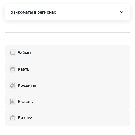
Банкоматы в регионах
Москва и область
Пушкино
Люберцы
Займы
Балашиха
Одинцово
Карты
Химки
Кредиты
Электросталь
Реутов
Вклады
Домодедово
Бизнес
Подольск
Мытищи