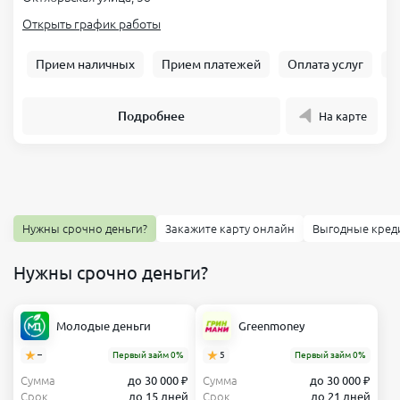
Открыть график работы
Прием наличных
Прием платежей
Оплата услуг
Б
Подробнее
На карте
Нужны срочно деньги?
Закажите карту онлайн
Выгодные кред
Нужны срочно деньги?
Молодые деньги
Greenmoney
–
Первый займ 0%
5
Первый займ 0%
Сумма
до 30 000 ₽
Сумма
до 30 000 ₽
Срок
до 15 дней
Срок
до 21 дней