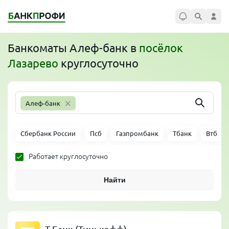
Банкоматы
Алеф-банк
в
посёлок
Лазарево
круглосуточно
×
Алеф-банк
Сбербанк России
Псб
Газпромбанк
Тбанк
Втб
Работает круглосуточно
Найти