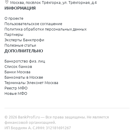
Москва, посёлок Трёхгорка, ул. Трёхгорная, д.4
Зеленоград
ИНФОРМАЦИЯ
Серпухов
О проекте
Пользовательское соглашение
Политика обработки персональных данных
Санкт-Петербург и Ленинградская область
Партнеры
Эксперты Банкпрофи
Колпино
Полезные статьи
ДОПОЛНИТЕЛЬНО
Санкт-Петербург
Банкротство физ. лиц
Список банков
Краснодарский край
Банки Москва
Банкоматы в Москве
Армавир
Терминалы Элекснет Москва
Реестр МФО
Сочи
Новые МФО
Краснодар
Новороссийск
© 2026 BankProfi.ru — Все права защищены. Не является
Анапа
финансовой организацией.
ИП Бордиян А. С.
ИНН: 312181691267
Геленджик