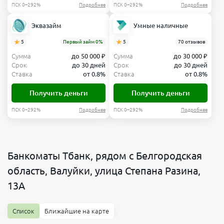
ПСК 0–292%
Подробнее
ПСК 0–292%
Подробнее
Эквазайм
Умные наличные
5
Первый займ 0%
5
70 отзывов
Сумма
до 50 000 ₽
Сумма
до 30 000 ₽
Срок
до 30 дней
Срок
до 30 дней
Ставка
от 0.8%
Ставка
от 0.8%
Получить деньги
Получить деньги
ПСК 0–292%
Подробнее
ПСК 0–292%
Подробнее
Банкоматы Тбанк, рядом с Белгородская
область, Валуйки, улица Степана Разина,
13А
Список
Ближайшие на карте