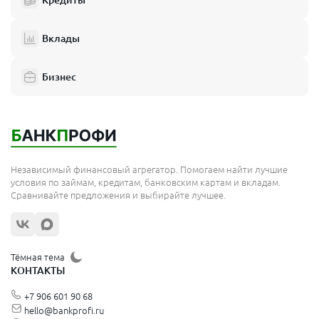
Кредиты
Электросталь
Реутов
Вклады
Домодедово
Бизнес
Подольск
Мытищи
Королёв
Москва
Независимый финансовый агрегатор. Помогаем найти лучшие
Сергиев Посад
условия по займам, кредитам, банковским картам и вкладам.
Сравнивайте предложения и выбирайте лучшее.
Жуковский
Орехово-Зуево
Щёлково
Тёмная тема
КОНТАКТЫ
Красногорск
+7 906 601 90 68
Видное
hello@bankprofi.ru