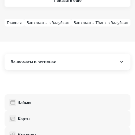
Показать ещё
Главная
Банкоматы в Валуйках
Банкоматы Тбанк в Валуйках
Б
Банкоматы в регионах
Москва и область
Пушкино
Люберцы
Займы
Балашиха
Одинцово
Карты
Химки