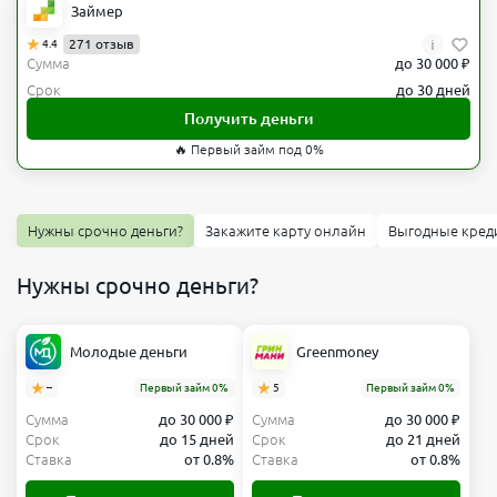
Займер
i
271 отзыв
4.4
Сумма
до 30 000 ₽
Срок
до 30 дней
Получить деньги
🔥 Первый займ под 0%
Нужны срочно деньги?
Закажите карту онлайн
Выгодные кред
Нужны срочно деньги?
Молодые деньги
Greenmoney
–
Первый займ 0%
5
Первый займ 0%
Сумма
до 30 000 ₽
Сумма
до 30 000 ₽
Срок
до 15 дней
Срок
до 21 дней
Ставка
от 0.8%
Ставка
от 0.8%