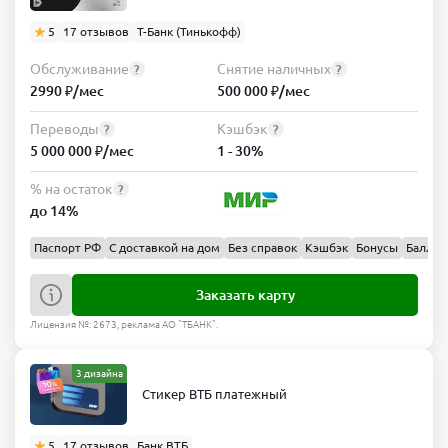
5
17 отзывов
Т-Банк (Тинькофф)
Обслуживание
Снятие наличных
?
?
2990 ₽/мес
500 000 ₽/мес
Переводы
Кэшбэк
?
?
5 000 000 ₽/мес
1 - 30%
% на остаток
?
до 14%
Паспорт РФ
С доставкой на дом
Без справок
Кэшбэк
Бонусы
Баллы
Заказать карту
Лицензия №: 2673, реклама АО "ТБАНК".
3 дизайна
Стикер ВТБ платежный
5
17 отзывов
Банк ВТБ