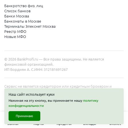
Банкротство физ. лиц
Список банков
Банки Москва
Банкоматы в Москве
Терминалы Элекснет Москва
Реестр МФО
Новые МФО
© 2026 BankProfi.ru — Все права защищены. Не является
финансовой организацией.
ИП Бордиян А. С.
ИНН: 312181691267
Сервис не является кредитором или кредитным брокером и
работает в интересах представленных организаций. Информация
Наш сайт использует куки
на сайте не является публичной офертой. Полные условия услуг
Нажимая на эту кнопку, вы принимаете нашу
политику
уточняйте на сайте организаций.
конфиденциальности
Принимаю
Займы
Карты
Кредиты
Вклады
Бизнес