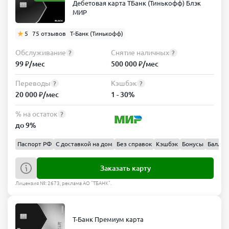
Дебетовая карта ТБанк (Тинькофф) Блэк
МИР
5
75 отзывов
Т-Банк (Тинькофф)
Обслуживание
Снятие наличных
?
?
99 ₽/мес
500 000 ₽/мес
Переводы
Кэшбэк
?
?
20 000 ₽/мес
1 - 30%
% на остаток
?
до 9%
Паспорт РФ
С доставкой на дом
Без справок
Кэшбэк
Бонусы
Баллы
Заказать карту
Лицензия №: 2673, реклама АО "ТБАНК".
Т-Банк Премиум карта