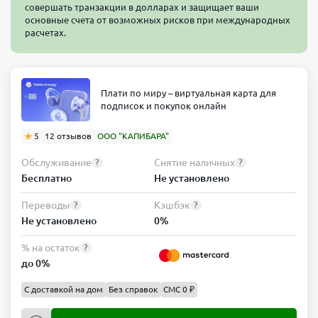
совершать транзакции в долларах и защищает ваши
основные счета от возможных рисков при международных
расчетах.
Плати по миру – виртуальная карта для
подписок и покупок онлайн
5
12 отзывов
ООО "КАПИБАРА"
Обслуживание
Снятие наличных
?
?
Бесплатно
Не установлено
Переводы
Кэшбэк
?
?
Не установлено
0%
% на остаток
?
до 0%
С доставкой на дом
Без справок
СМС 0 ₽