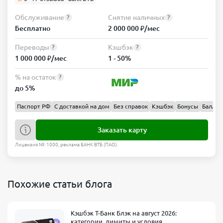
Обслуживание
Снятие наличных
?
?
Бесплатно
2 000 000 ₽/мес
Переводы
Кэшбэк
?
?
1 000 000 ₽/мес
1 - 50%
% на остаток
?
до 5%
Паспорт РФ
С доставкой на дом
Без справок
Кэшбэк
Бонусы
Баллы
Заказать карту
Лицензия №: 1000, реклама БАНК ВТБ (ПАО).
Похожие статьи блога
Кэшбэк Т-Банк Блэк на август 2026:
категории, лимиты и условия