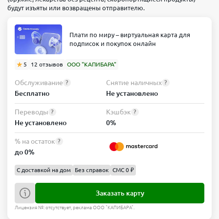
будут изъяты или возвращены отправителю.
Плати по миру – виртуальная карта для
подписок и покупок онлайн
5
12 отзывов
ООО "КАПИБАРА"
Обслуживание
Снятие наличных
?
?
Бесплатно
Не установлено
Переводы
Кэшбэк
?
?
Не установлено
0%
% на остаток
?
до 0%
С доставкой на дом
Без справок
СМС 0 ₽
Заказать карту
Лицензия №: отсутствует, реклама ООО "КАПИБАРА".