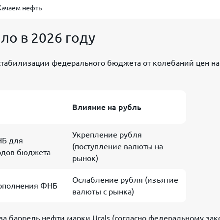
Качаем нефть
ло в 2026 году
стабилизации федерального бюджета от колебаний цен на
Влияние на рубль
Укрепление рубля
НБ для
(поступление валюты на
одов бюджета
рынок)
Ослабление рубля (изъятие
пополнения ФНБ
валюты с рынка)
 за баррель нефти марки Urals (согласно федеральному зак