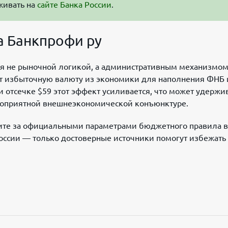
живать на
сайте Банка России
.
а Банкпрофи ру
ся не рыночной логикой, а административным механизмо
ет избыточную валюту из экономики для наполнения ФНБ 
 отсечке $59 этот эффект усиливается, что может удержи
агоприятной внешнеэкономической конъюнктуре.
ите за официальными параметрами бюджетного правила в
оссии — только достоверные источники помогут избежать