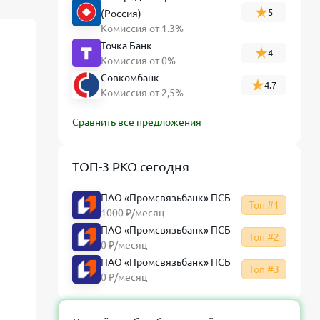
5
ослабления рубля
(Россия)
Комиссия от 1.3%
Что это значит для граждан и бизнеса
Точка Банк
4
Комиссия от 0%
Вывод от финансового эксперта
Совкомбанк
Банкпрофи ру
4.7
Комиссия от 2,5%
Сравнить все предложения
ТОП-3 РКО сегодня
ПАО «Промсвязьбанк» ПСБ
Топ #1
1000 ₽/месяц
ПАО «Промсвязьбанк» ПСБ
Топ #2
0 ₽/месяц
ПАО «Промсвязьбанк» ПСБ
Топ #3
0 ₽/месяц