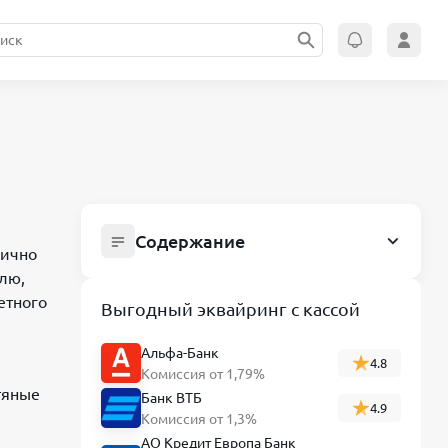
Содержание
гично
Почему растет нефть, а рубль слабеет:
блю,
разбираем что да как
етного
Выгодный эквайринг с кассой
Как работает бюджетное правило в
2026 году
Альфа-Банк
4.8
Комиссия от 1,79%
Почему дорогая нефть ослабляет
тяные
Банк ВТБ
4.9
рубль
Комиссия от 1,3%
Дополнительные факторы
АО Кредит Европа Банк