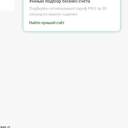
Умный подбор бизнес-счёта
Подберём оптимальный тариф РКО за 30
секунд по вашим задачам
Найти лучший счёт
ону о