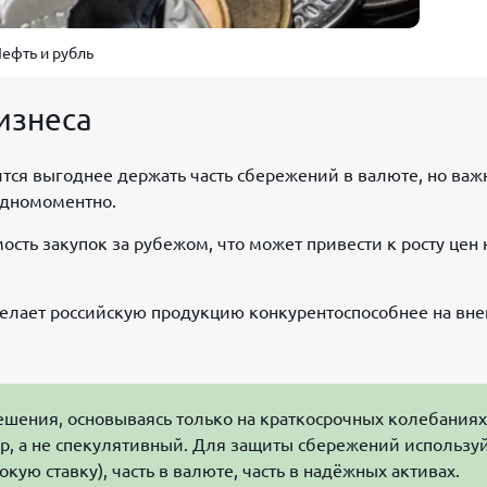
ефть и рубль
бизнеса
ится выгоднее держать часть сбережений в валюте, но важ
 одномоментно.
сть закупок за рубежом, что может привести к росту цен 
 делает российскую продукцию конкурентоспособнее на вн
шения, основываясь только на краткосрочных колебаниях
р, а не спекулятивный. Для защиты сбережений использу
ую ставку), часть в валюте, часть в надёжных активах.