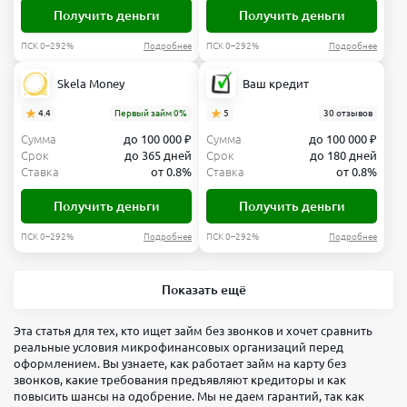
Получить деньги
Получить деньги
ПСК 0–292%
Подробнее
ПСК 0–292%
Подробнее
Skela Money
Ваш кредит
4.4
Первый займ 0%
5
30 отзывов
Сумма
до 100 000 ₽
Сумма
до 100 000 ₽
Срок
до 365 дней
Срок
до 180 дней
Ставка
от 0.8%
Ставка
от 0.8%
Получить деньги
Получить деньги
ПСК 0–292%
Подробнее
ПСК 0–292%
Подробнее
Показать ещё
Эта статья для тех, кто ищет займ без звонков и хочет сравнить
реальные условия микрофинансовых организаций перед
оформлением. Вы узнаете, как работает займ на карту без
звонков, какие требования предъявляют кредиторы и как
повысить шансы на одобрение. Мы не даем гарантий, так как