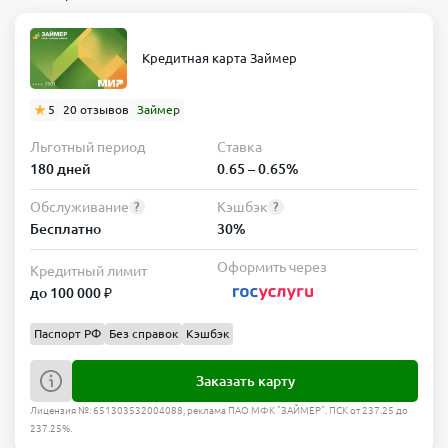
Кредитная карта Займер
5
20 отзывов
Займер
Льготный период
Ставка
180 дней
0.65 – 0.65%
Обслуживание
Кэшбэк
?
?
Бесплатно
30%
Оформить через
Кредитный лимит
до 100 000 ₽
Паспорт РФ
Без справок
Кэшбэк
Заказать карту
Лицензия №: 651303532004088, реклама ПАО МФК "ЗАЙМЕР". ПСК от 237.25 до
237.25%.