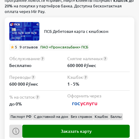
программе лоягости «Привет, Мир!» клиенты получают
кэшбэк до
20%
на покупки у партнёров банка. Доступна бесконтактная
оплата через Mir Pay.
ПСБ Дебетовая карта с кешбэком
5
9 отзывов
ПАО «Промсвязьбанк» ПСБ
Обслуживание
Снятие наличных
?
?
Бесплатно
600 000 ₽/мес
Переводы
Кэшбэк
?
?
600 000 ₽/мес
1 - 5%
Оформить через
% на остаток
?
до 0%
Паспорт РФ
С доставкой на дом
Без справок
Кэшбэк
Баллы
Заказать карту