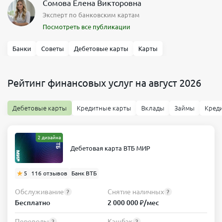
Сомова Елена Викторовна
Эксперт по банковским картам
Посмотреть все публикации
Банки
Советы
Дебетовые карты
Карты
Рейтинг финансовых услуг на август 2026
Дебетовые карты
Кредитные карты
Вклады
Займы
Кред
2 дизайна
Дебетовая карта ВТБ МИР
5
116 отзывов
Банк ВТБ
Обслуживание
Снятие наличных
?
?
Бесплатно
2 000 000 ₽/мес
Переводы
Кэшбэк
?
?