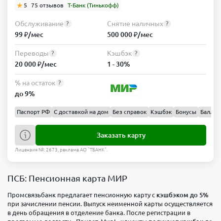
5
75 отзывов
Т-Банк (Тинькофф)
Обслуживание
Снятие наличных
?
?
99 ₽/мес
500 000 ₽/мес
Переводы
Кэшбэк
?
?
20 000 ₽/мес
1 - 30%
% на остаток
?
до 9%
Паспорт РФ
С доставкой на дом
Без справок
Кэшбэк
Бонусы
Баллы
Заказать карту
Лицензия №: 2673, реклама АО "ТБАНК".
ПСБ: Пенсионная карта МИР
Промсвязьбанк предлагает пенсионную карту с
кэшбэком до 5%
при зачислении пенсии. Выпуск неименной карты осуществляется
в день обращения в отделение банка. После регистрации в