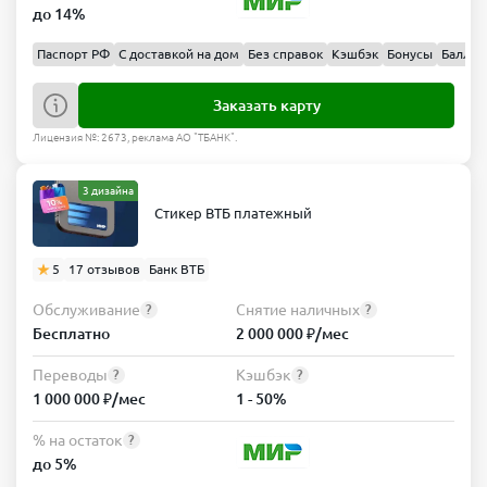
до 14%
Паспорт РФ
С доставкой на дом
Без справок
Кэшбэк
Бонусы
Баллы
Заказать карту
Лицензия №: 2673, реклама АО "ТБАНК".
3 дизайна
Стикер ВТБ платежный
5
17 отзывов
Банк ВТБ
Обслуживание
Снятие наличных
?
?
Бесплатно
2 000 000 ₽/мес
Переводы
Кэшбэк
?
?
1 000 000 ₽/мес
1 - 50%
% на остаток
?
до 5%