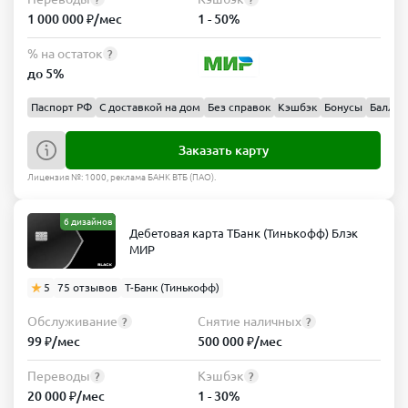
1 000 000 ₽/мес
1 - 50%
% на остаток
?
до 5%
Паспорт РФ
С доставкой на дом
Без справок
Кэшбэк
Бонусы
Баллы
Заказать карту
Лицензия №: 1000, реклама БАНК ВТБ (ПАО).
6 дизайнов
Дебетовая карта ТБанк (Тинькофф) Блэк
МИР
5
75 отзывов
Т-Банк (Тинькофф)
Обслуживание
Снятие наличных
?
?
99 ₽/мес
500 000 ₽/мес
Переводы
Кэшбэк
?
?
20 000 ₽/мес
1 - 30%