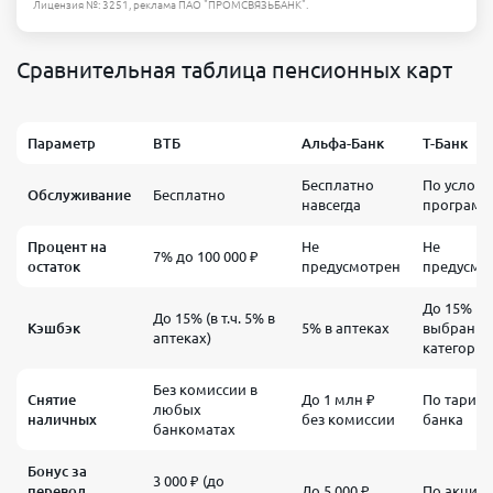
Лицензия №: 3251, реклама ПАО "ПРОМСВЯЗЬБАНК".
Сравнительная таблица пенсионных карт
Параметр
ВТБ
Альфа-Банк
Т-Банк
Бесплатно
По услов
Обслуживание
Бесплатно
навсегда
програм
Процент на
Не
Не
7% до 100 000 ₽
остаток
предусмотрен
предусмо
До 15% в
До 15% (в т.ч. 5% в
Кэшбэк
5% в аптеках
выбранн
аптеках)
категория
Без комиссии в
Снятие
До 1 млн ₽
По тариф
любых
наличных
без комиссии
банка
банкоматах
Бонус за
3 000 ₽ (до
перевод
До 5 000 ₽
По акция