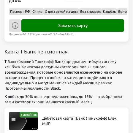
до 0%
Паспорт РФ
Снилс
С доставкой на дом
Без справок
Кэшбэк
Бонусы
Заказать карту
Лицензия №: 1326, реклама АО "АЛЬФА-БАНК".
Карта Т-Банк пенсионная
Т-Банк (бывший Тинькофф Банк) предлагает гибкую систему
кэшбэка. Клиентам доступны категории повышенного
вознаграждения, которые обновляются ежемесячно на основе
истории трат. Процент кэшбэка и категории подбираются
индивидуально и могут меняться каждый месяц в рамках
Программы лояльности Black.
Кэшбэк до 30%
по спецпредложениям,
до 15%
— в выбранных
вами категориях: они меняются каждый месяц.
6 дизайнов
Дебетовая карта ТБанк (Тинькофф) Блэк
МИР