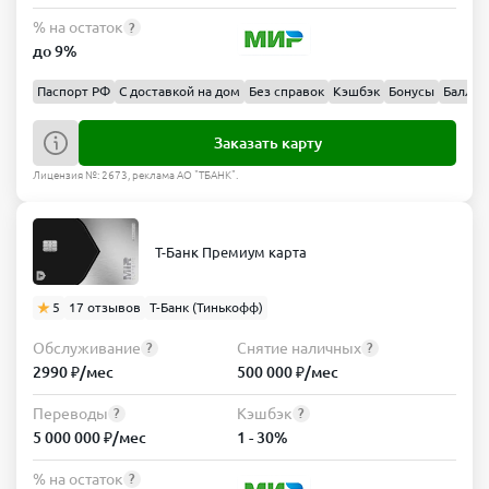
% на остаток
?
до 9%
Паспорт РФ
С доставкой на дом
Без справок
Кэшбэк
Бонусы
Баллы
Заказать карту
Лицензия №: 2673, реклама АО "ТБАНК".
Т-Банк Премиум карта
5
17 отзывов
Т-Банк (Тинькофф)
Обслуживание
Снятие наличных
?
?
2990 ₽/мес
500 000 ₽/мес
Переводы
Кэшбэк
?
?
5 000 000 ₽/мес
1 - 30%
% на остаток
?