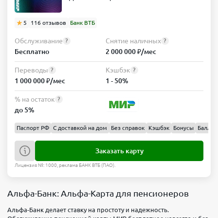
5
116 отзывов
Банк ВТБ
Обслуживание
Снятие наличных
?
?
Бесплатно
2 000 000 ₽/мес
Переводы
Кэшбэк
?
?
1 000 000 ₽/мес
1 - 50%
% на остаток
?
до 5%
Паспорт РФ
С доставкой на дом
Без справок
Кэшбэк
Бонусы
Баллы
Заказать карту
Лицензия №: 1000, реклама БАНК ВТБ (ПАО).
Альфа-Банк: Альфа-Карта для пенсионеров
Альфа-Банк делает ставку на простоту и надежность.