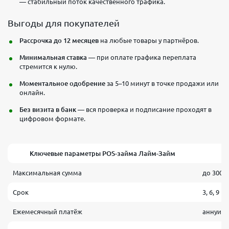
— стабильный поток качественного трафика.
Выгоды для покупателей
Рассрочка до 12 месяцев
на любые товары у партнёров.
Минимальная ставка
— при оплате графика переплата
стремится к нулю.
Моментальное одобрение
за 5–10 минут в точке продажи или
онлайн.
Без визита в банк
— вся проверка и подписание проходят в
цифровом формате.
Ключевые параметры POS-займа Лайм-Займ
Максимальная сумма
до 300 0
Срок
3, 6, 9 и
Ежемесячный платёж
аннуит