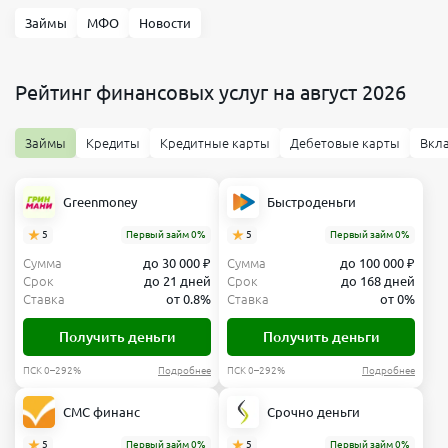
Займы
МФО
Новости
Рейтинг финансовых услуг на август 2026
Займы
Кредиты
Кредитные карты
Дебетовые карты
Вкл
Greenmoney
Быстроденьги
5
Первый займ 0%
5
Первый займ 0%
Сумма
до 30 000 ₽
Сумма
до 100 000 ₽
Срок
до 21 дней
Срок
до 168 дней
Ставка
от 0.8%
Ставка
от 0%
Получить деньги
Получить деньги
ПСК 0–292%
Подробнее
ПСК 0–292%
Подробнее
СМС финанс
Срочно деньги
5
Первый займ 0%
5
Первый займ 0%