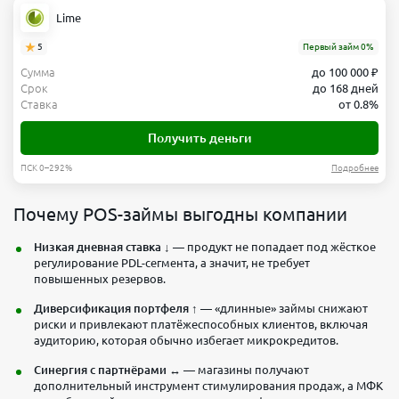
Lime
5
Первый займ 0%
Сумма
до 100 000 ₽
Срок
до 168 дней
Ставка
от 0.8%
Получить деньги
ПСК 0–292%
Подробнее
Почему POS-займы выгодны компании
Низкая дневная ставка
↓ — продукт не попадает под жёсткое
регулирование PDL-сегмента, а значит, не требует
повышенных резервов.
Диверсификация портфеля
↑ — «длинные» займы снижают
риски и привлекают платёжеспособных клиентов, включая
аудиторию, которая обычно избегает микрокредитов.
Синергия с партнёрами
↔ — магазины получают
дополнительный инструмент стимулирования продаж, а МФК