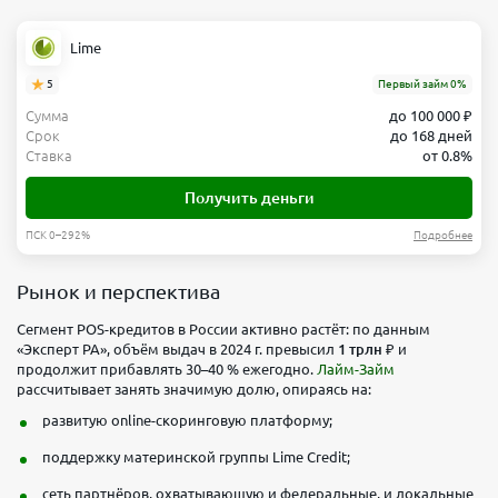
Lime
5
Первый займ 0%
Сумма
до 100 000 ₽
Срок
до 168 дней
Ставка
от 0.8%
Получить деньги
ПСК 0–292%
Подробнее
Рынок и перспектива
Сегмент POS-кредитов в России активно растёт: по данным
«Эксперт РА», объём выдач в 2024 г. превысил
1 трлн ₽
и
продолжит прибавлять 30–40 % ежегодно.
Лайм-Займ
рассчитывает занять значимую долю, опираясь на:
развитую online-скоринговую платформу;
поддержку материнской группы Lime Credit;
сеть партнёров, охватывающую и федеральные, и локальные