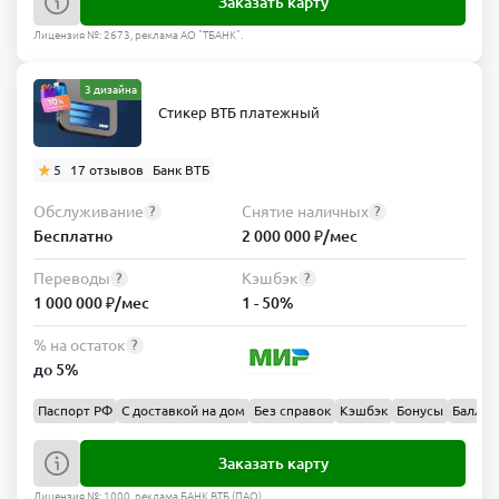
Заказать карту
Лицензия №: 2673, реклама АО "ТБАНК".
3 дизайна
Стикер ВТБ платежный
5
17 отзывов
Банк ВТБ
Обслуживание
Снятие наличных
?
?
Бесплатно
2 000 000 ₽/мес
Переводы
Кэшбэк
?
?
1 000 000 ₽/мес
1 - 50%
% на остаток
?
до 5%
Паспорт РФ
С доставкой на дом
Без справок
Кэшбэк
Бонусы
Баллы
Заказать карту
Лицензия №: 1000, реклама БАНК ВТБ (ПАО).