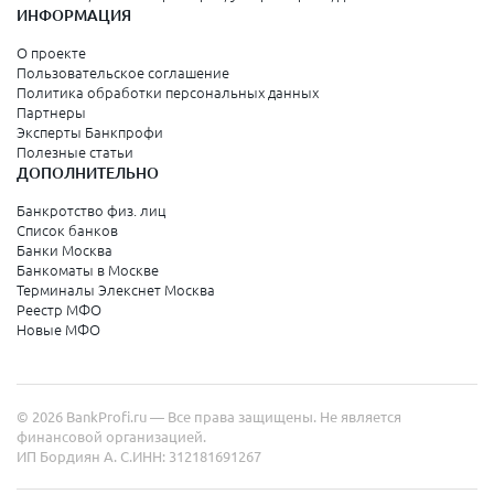
ИНФОРМАЦИЯ
О проекте
Пользовательское соглашение
Политика обработки персональных данных
Партнеры
Эксперты Банкпрофи
Полезные статьи
ДОПОЛНИТЕЛЬНО
Банкротство физ. лиц
Список банков
Банки Москва
Банкоматы в Москве
Терминалы Элекснет Москва
Реестр МФО
Новые МФО
© 2026 BankProfi.ru — Все права защищены. Не является
финансовой организацией.
ИП Бордиян А. С.
ИНН: 312181691267