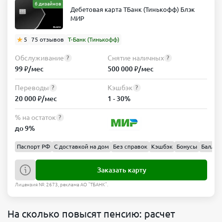
6 дизайнов
Дебетовая карта ТБанк (Тинькофф) Блэк
МИР
5
75 отзывов
Т-Банк (Тинькофф)
Обслуживание
Снятие наличных
?
?
99 ₽/мес
500 000 ₽/мес
Переводы
Кэшбэк
?
?
20 000 ₽/мес
1 - 30%
% на остаток
?
до 9%
Паспорт РФ
С доставкой на дом
Без справок
Кэшбэк
Бонусы
Баллы
Заказать карту
Лицензия №: 2673, реклама АО "ТБАНК".
На сколько повысят пенсию: расчет