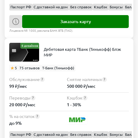
Паспорт РФ
С доставкой на дом
Без справок
Кэшбэк
Бонусы
Баллы
Заказать карту
Лицензия №: 1000, реклама БАНК ВТБ (ПАО).
6 дизайнов
Дебетовая карта ТБанк (Тинькофф) Блэк
МИР
5
75 отзывов
Т-Банк (Тинькофф)
Обслуживание
Снятие наличных
?
?
99 ₽/мес
500 000 ₽/мес
Переводы
Кэшбэк
?
?
20 000 ₽/мес
1 - 30%
% на остаток
?
до 9%
Паспорт РФ
С доставкой на дом
Без справок
Кэшбэк
Бонусы
Баллы