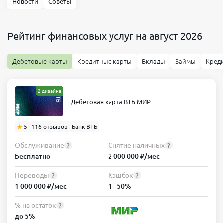
Новости
Советы
Рейтинг финансовых услуг на август 2026
Дебетовые карты
Кредитные карты
Вклады
Займы
Кред
2 дизайна
Дебетовая карта ВТБ МИР
5
116 отзывов
Банк ВТБ
Обслуживание
Снятие наличных
?
?
Бесплатно
2 000 000 ₽/мес
Переводы
Кэшбэк
?
?
1 000 000 ₽/мес
1 - 50%
% на остаток
?
до 5%