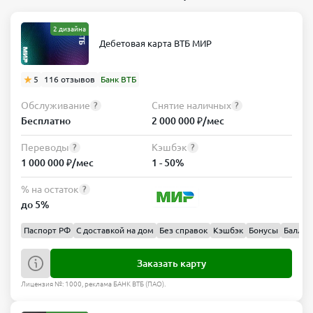
2 дизайна
Дебетовая карта ВТБ МИР
5
116 отзывов
Банк ВТБ
Обслуживание
Снятие наличных
?
?
Бесплатно
2 000 000 ₽/мес
Переводы
Кэшбэк
?
?
1 000 000 ₽/мес
1 - 50%
% на остаток
?
до 5%
Паспорт РФ
С доставкой на дом
Без справок
Кэшбэк
Бонусы
Баллы
Заказать карту
Лицензия №: 1000, реклама БАНК ВТБ (ПАО).