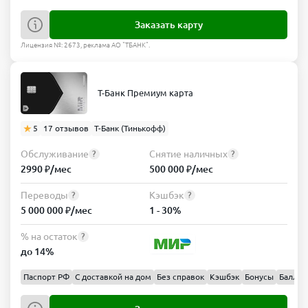
Заказать карту
Лицензия №: 2673, реклама АО "ТБАНК".
Т-Банк Премиум карта
5
17 отзывов
Т-Банк (Тинькофф)
Обслуживание
Снятие наличных
?
?
2990 ₽/мес
500 000 ₽/мес
Переводы
Кэшбэк
?
?
5 000 000 ₽/мес
1 - 30%
% на остаток
?
до 14%
Паспорт РФ
С доставкой на дом
Без справок
Кэшбэк
Бонусы
Баллы