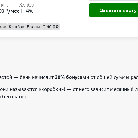
оды
Кэшбэк
Заказать карту
00 ₽/мес
1 - 4%
вок
Кэшбэк
Баллы
СМС 0 ₽
картой — банк начислит
20% бонусами
от общей суммы рас
они называются «коробки») — от него зависит месячный 
 бесплатно.