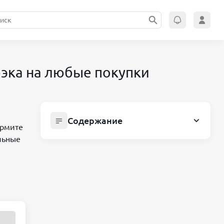
бэка на любые покупки
Содержание
ормите
Акция от Ак Барс Банка: до 6000₽ за
льные
дебетовую карту и 20% кэшбэка на
любые покупки
Как получить кэшбэк и бонусы:
Условия участия:
Почему это выгодно: