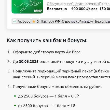
Обслуживание
Снятие наличных
Перев
Бесплатно
400 000 ₽/мес
150 0
Ак Барс
5
Паспорт РФ
С доставкой на дом
Без спра
Как получить кэшбэк и бонусы:
Оформите дебетовую карту Ак Барс.
До
30.06.2025
оплачивайте покупки и услуги этой 
Подключите подходящий тарифный пакет (в банке 
начислений. В первый месяц пакет предоставляется
Полученные бонусы можно обменять на рубли:
до 2500 бонусов — 1 балл = 0,5₽
от 2500 бонусов — 1 балл = 1₽