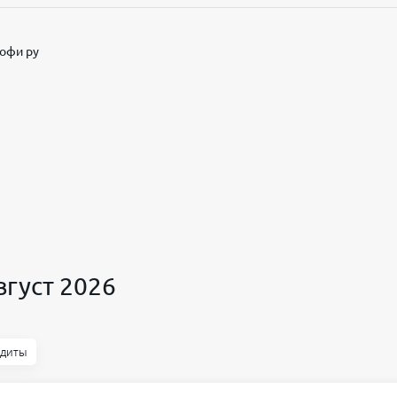
офи ру
вгуст 2026
едиты