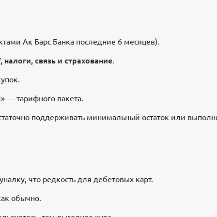
ктами Ак Барс Банка последние 6 месяцев).
 налоги, связь и страхование
.
упок.
» — тарифного пакета.
достаточно поддерживать минимальный остаток или выполн
уналку, что редкость для дебетовых карт.
как обычно.
льзуетесь, тем выгоднее курс.