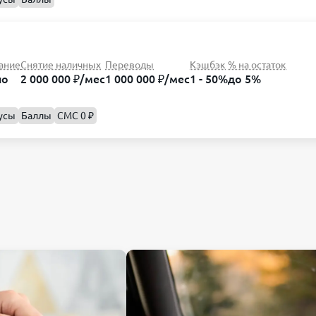
ание
Снятие наличных
Переводы
Кэшбэк
% на остаток
но
2 000 000 ₽/мес
1 000 000 ₽/мес
1 - 50%
до 5%
усы
Баллы
СМС 0 ₽