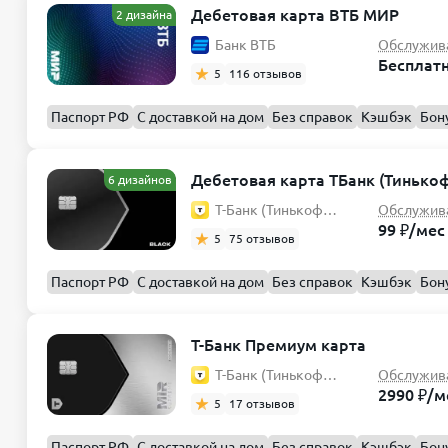
Дебетовая карта ВТБ МИР
2 дизайна
Банк ВТБ
Обслужив
Бесплат
5
116 отзывов
Паспорт РФ
С доставкой на дом
Без справок
Кэшбэк
Бон
Дебетовая карта ТБанк (Тинько
6 дизайнов
Т-Банк (Тинькофф)
Обслужив
99 ₽/мес
5
75 отзывов
Паспорт РФ
С доставкой на дом
Без справок
Кэшбэк
Бон
Т-Банк Премиум карта
Т-Банк (Тинькофф)
Обслужив
2990 ₽/м
5
17 отзывов
Паспорт РФ
С доставкой на дом
Без справок
Кэшбэк
Бон