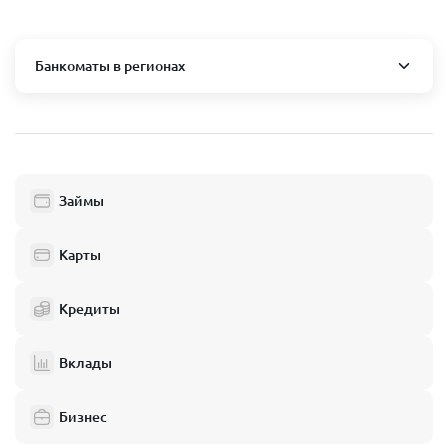
Банкоматы в регионах
Москва и область
Пушкино
Люберцы
Займы
Балашиха
Одинцово
Карты
Химки
Кредиты
Электросталь
Реутов
Вклады
Домодедово
Бизнес
Подольск