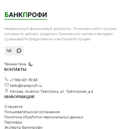
Мытищи
Королёв
Москва
Независимый финансовый агрегатор. Помогаем найти лучшие
Сергиев Посад
условия по займам, кредитам, банковским картам и вкладам.
Сравнивайте предложения и выбирайте лучшее.
Жуковский
Орехово-Зуево
Щёлково
Тёмная тема
КОНТАКТЫ
Красногорск
+7 906 601 90 68
Видное
hello@bankprofi.ru
Москва, посёлок Трёхгорка, ул. Трёхгорная, д.4
Зеленоград
ИНФОРМАЦИЯ
Серпухов
О проекте
Пользовательское соглашение
Политика обработки персональных данных
Санкт-Петербург и Ленинградская область
Партнеры
Эксперты Банкпрофи