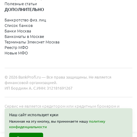
Колпино
Полезные статьи
ДОПОЛНИТЕЛЬНО
Санкт-Петербург
Банкротство физ. лиц
Список банков
Краснодарский край
Банки Москва
Банкоматы в Москве
Армавир
Терминалы Элекснет Москва
Реестр МФО
Сочи
Новые МФО
Краснодар
Новороссийск
© 2026 BankProfi.ru — Все права защищены. Не является
Анапа
финансовой организацией.
ИП Бордиян А. С.
ИНН: 312181691267
Геленджик
Туапсе
Сервис не является кредитором или кредитным брокером и
работает в интересах представленных организаций. Информация
Ейск
Наш сайт использует куки
на сайте не является публичной офертой. Полные условия услуг
Нажимая на эту кнопку, вы принимаете нашу
политику
уточняйте на сайте организаций.
конфиденциальности
Свердловская область