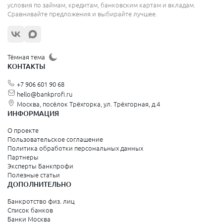
Сергиев Посад
условия по займам, кредитам, банковским картам и вкладам.
Сравнивайте предложения и выбирайте лучшее.
Жуковский
Орехово-Зуево
Щёлково
Тёмная тема
КОНТАКТЫ
Красногорск
+7 906 601 90 68
Видное
hello@bankprofi.ru
Москва, посёлок Трёхгорка, ул. Трёхгорная, д.4
Зеленоград
ИНФОРМАЦИЯ
Серпухов
О проекте
Пользовательское соглашение
Политика обработки персональных данных
Санкт-Петербург и Ленинградская область
Партнеры
Эксперты Банкпрофи
Колпино
Полезные статьи
ДОПОЛНИТЕЛЬНО
Санкт-Петербург
Банкротство физ. лиц
Список банков
Краснодарский край
Банки Москва