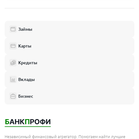
Пушкино
Люберцы
Займы
Балашиха
Одинцово
Карты
Химки
Кредиты
Электросталь
Реутов
Вклады
Домодедово
Бизнес
Подольск
Мытищи
Королёв
Москва
Независимый финансовый агрегатор. Помогаем найти лучшие